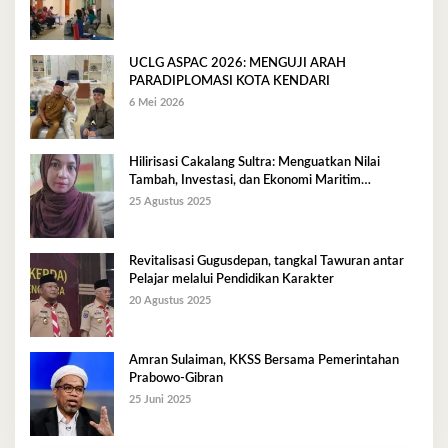
UCLG ASPAC 2026: MENGUJI ARAH
PARADIPLOMASI KOTA KENDARI
6 Mei 2026
Hilirisasi Cakalang Sultra: Menguatkan Nilai
Tambah, Investasi, dan Ekonomi Maritim
Berkelanjutan
25 Agustus 2025
Revitalisasi Gugusdepan, tangkal Tawuran antar
Pelajar melalui Pendidikan Karakter
20 Agustus 2025
Amran Sulaiman, KKSS Bersama Pemerintahan
Prabowo-Gibran
25 Juni 2025