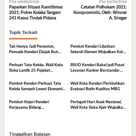
Navigasi
Pos sebelumnya
Pos berikutnya
Paparkan Situasi Kamtibmas
Catatan Polhukam 2021:
pos
2021, Polres Kolaka Tangani
Kompromistis, Oleh: Winner
241 Kasus Tindak Pidana
A. Siregar
Topik Terkait
Tak Hanya Jadi Penonton,
Pemkot Kendari Libatkan
Pemuda Kendari Diajak Ikut
Seluruh Elemen Wujudkan Kota
Tentukan Arah Pembangunan
Tangguh Iklim
Perkuat Tata Kelola, Wali Kota
RSUD Kendari Bakal jadi Pusat
Siska Lantik 25 Pejabat
Layanan Kanker Berstandar
Administrator
Nasional
Pemkot Kendari Perkuat Tata
Wali Kota Kendari Perintahkan
Kelola Sampah Lewat Ekonomi
Evaluasi Rutin Kualitas MBG
Sirkular
Pemkot-Kejari Kendari
Peringati Hari Anak Nasional,
Kerjasama Bidang
Wali Kota Siska Ajak Wujudkan
Pendampingan Hukum ‘Gratis’
Kendari Ramah Anak
Tinggalkan Balasan