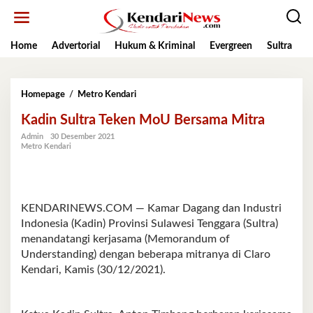
Lewati
ke
konten
Home
Advertorial
Hukum & Kriminal
Evergreen
Sultra
K
Kadin
Homepage
/
Metro Kendari
Sultra
Kadin Sultra Teken MoU Bersama Mitra
Teken
MoU
Admin
30 Desember 2021
Bersama
Metro Kendari
Mitra
KENDARINEWS.COM — Kamar Dagang dan Industri
Indonesia (Kadin) Provinsi Sulawesi Tenggara (Sultra)
menandatangi kerjasama (Memorandum of
Understanding) dengan beberapa mitranya di Claro
Kendari, Kamis (30/12/2021).