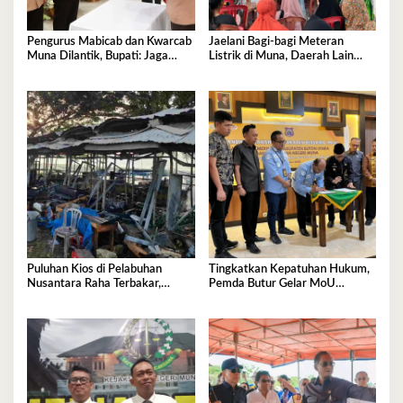
Pengurus Mabicab dan Kwarcab
Jaelani Bagi-bagi Meteran
Muna Dilantik, Bupati: Jaga
Listrik di Muna, Daerah Lain
Generasi Muda Kita!
Menyusul
Puluhan Kios di Pelabuhan
Tingkatkan Kepatuhan Hukum,
Nusantara Raha Terbakar,
Pemda Butur Gelar MoU
Kerugian Capai Ratusan Juta
Bersama Kejari Muna