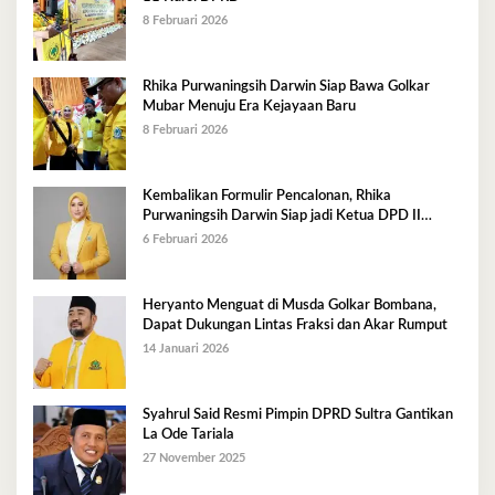
8 Februari 2026
Rhika Purwaningsih Darwin Siap Bawa Golkar
Mubar Menuju Era Kejayaan Baru
8 Februari 2026
Kembalikan Formulir Pencalonan, Rhika
Purwaningsih Darwin Siap jadi Ketua DPD II
Golkar Mubar
6 Februari 2026
Heryanto Menguat di Musda Golkar Bombana,
Dapat Dukungan Lintas Fraksi dan Akar Rumput
14 Januari 2026
Syahrul Said Resmi Pimpin DPRD Sultra Gantikan
La Ode Tariala
27 November 2025