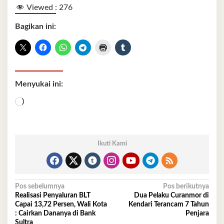
Viewed :
276
Bagikan ini:
Menyukai ini:
Memuat...
Ikuti Kami
Navigasi
Pos sebelumnya
Pos berikutnya
Realisasi Penyaluran BLT
Dua Pelaku Curanmor di
pos
Capai 13,72 Persen, Wali Kota
Kendari Terancam 7 Tahun
: Cairkan Dananya di Bank
Penjara
Sultra