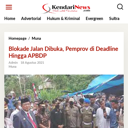
Lewati
ke
konten
Home
Advertorial
Hukum & Kriminal
Evergreen
Sultra
K
Blokade
Homepage
/
Muna
Jalan
Blokade Jalan Dibuka, Pemprov di Deadline
Dibuka,
Pemprov
Hingga APBDP
di
Admin
18 Agustus 2021
Deadline
Muna
Hingga
APBDP