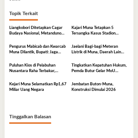
Topik Terkait
Liangkobori Ditetapkan Cagar
Kajari Muna Tetapkan 5
Budaya Nasional, Metanduno
Tersangka Kasus Stadion
Diajukan Jadi Warisan Dunia
Motewe, Kerugian Capai Rp
UNESCO
15,2 Miliar
Pengurus Mabicab dan Kwarcab
Jaelani Bagi-bagi Meteran
Muna Dilantik, Bupati: Jaga
Listrik di Muna, Daerah Lain
Generasi Muda Kita!
Menyusul
Puluhan Kios di Pelabuhan
Tingkatkan Kepatuhan Hukum,
Nusantara Raha Terbakar,
Pemda Butur Gelar MoU
Kerugian Capai Ratusan Juta
Bersama Kejari Muna
Kejari Muna Selamatkan Rp1,67
Jembatan Buton-Muna,
Miliar Uang Negara
Konstruksi Dimulai 2026
Tinggalkan Balasan