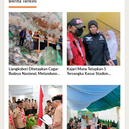
Berita Terkini
Liangkobori Ditetapkan Cagar
Kajari Muna Tetapkan 5
Budaya Nasional, Metanduno
Tersangka Kasus Stadion
Diajukan Jadi Warisan Dunia
Motewe, Kerugian Capai Rp
UNESCO
15,2 Miliar