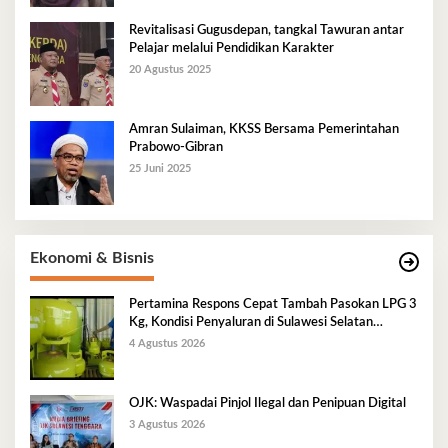
Revitalisasi Gugusdepan, tangkal Tawuran antar
Pelajar melalui Pendidikan Karakter
20 Agustus 2025
Amran Sulaiman, KKSS Bersama Pemerintahan
Prabowo-Gibran
25 Juni 2025
Ekonomi & Bisnis
Pertamina Respons Cepat Tambah Pasokan LPG 3
Kg, Kondisi Penyaluran di Sulawesi Selatan
Berlangsung Kondusif
4 Agustus 2026
OJK: Waspadai Pinjol Ilegal dan Penipuan Digital
3 Agustus 2026