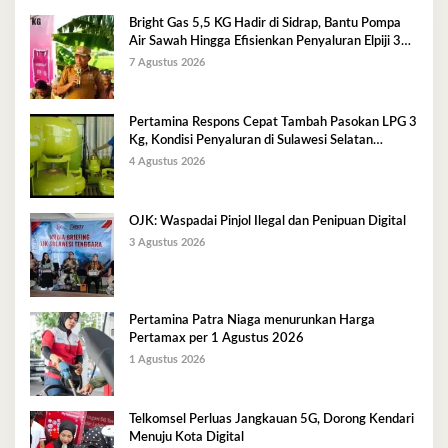
Bright Gas 5,5 KG Hadir di Sidrap, Bantu Pompa
Air Sawah Hingga Efisienkan Penyaluran Elpiji 3
Kg
7 Agustus 2026
Pertamina Respons Cepat Tambah Pasokan LPG 3
Kg, Kondisi Penyaluran di Sulawesi Selatan
Berlangsung Kondusif
4 Agustus 2026
OJK: Waspadai Pinjol Ilegal dan Penipuan Digital
3 Agustus 2026
Pertamina Patra Niaga menurunkan Harga
Pertamax per 1 Agustus 2026
1 Agustus 2026
Telkomsel Perluas Jangkauan 5G, Dorong Kendari
Menuju Kota Digital