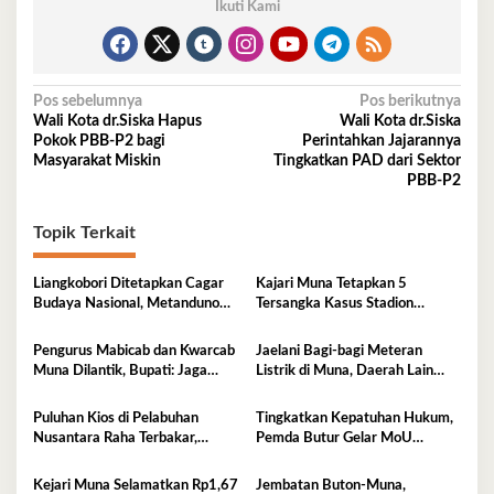
Ikuti Kami
Navigasi
Pos sebelumnya
Pos berikutnya
Wali Kota dr.Siska Hapus
Wali Kota dr.Siska
pos
Pokok PBB-P2 bagi
Perintahkan Jajarannya
Masyarakat Miskin
Tingkatkan PAD dari Sektor
PBB-P2
Topik Terkait
Liangkobori Ditetapkan Cagar
Kajari Muna Tetapkan 5
Budaya Nasional, Metanduno
Tersangka Kasus Stadion
Diajukan Jadi Warisan Dunia
Motewe, Kerugian Capai Rp
UNESCO
15,2 Miliar
Pengurus Mabicab dan Kwarcab
Jaelani Bagi-bagi Meteran
Muna Dilantik, Bupati: Jaga
Listrik di Muna, Daerah Lain
Generasi Muda Kita!
Menyusul
Puluhan Kios di Pelabuhan
Tingkatkan Kepatuhan Hukum,
Nusantara Raha Terbakar,
Pemda Butur Gelar MoU
Kerugian Capai Ratusan Juta
Bersama Kejari Muna
Kejari Muna Selamatkan Rp1,67
Jembatan Buton-Muna,