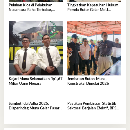
Puluhan Kios di Pelabuhan
Tingkatkan Kepatuhan Hukum,
Nusantara Raha Terbakar,
Pemda Butur Gelar MoU
Kerugian Capai Ratusan Juta
Bersama Kejari Muna
Kejari Muna Selamatkan Rp1,67
Jembatan Buton-Muna,
Miliar Uang Negara
Konstruksi Dimulai 2026
Sambut Idul Adha 2025,
Pastikan Pembinaan Statistik
Disperindag Muna Gelar Pasar
Sektoral Berjalan Efektif, BPS
Murah
Muna Gelar FGD