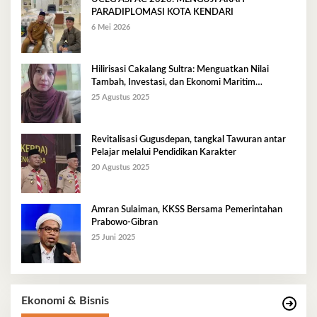
PARADIPLOMASI KOTA KENDARI
6 Mei 2026
Hilirisasi Cakalang Sultra: Menguatkan Nilai
Tambah, Investasi, dan Ekonomi Maritim
Berkelanjutan
25 Agustus 2025
Revitalisasi Gugusdepan, tangkal Tawuran antar
Pelajar melalui Pendidikan Karakter
20 Agustus 2025
Amran Sulaiman, KKSS Bersama Pemerintahan
Prabowo-Gibran
25 Juni 2025
Ekonomi & Bisnis