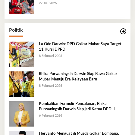
27 Juli 2026
Politik
La Ode Darwin: DPD Golkar Mubar Saya Target
11 Kursi DPRD
8 Februari 2026
Rhika Purwaningsih Darwin Siap Bawa Golkar
Mubar Menuju Era Kejayaan Baru
8 Februari 2026
Kembalikan Formulir Pencalonan, Rhika
Purwaningsih Darwin Siap jadi Ketua DPD II
Golkar Mubar
6 Februari 2026
Heryanto Menguat di Musda Golkar Bombana,