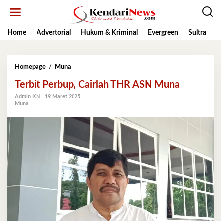
Lewati
ke
konten
Home
Advertorial
Hukum & Kriminal
Evergreen
Sultra
K
Terbit
Homepage
/
Muna
Perbup,
Terbit Perbup, Cairlah THR ASN Muna
Cairlah
THR
Admin KN
19 Maret 2025
ASN
Muna
Muna