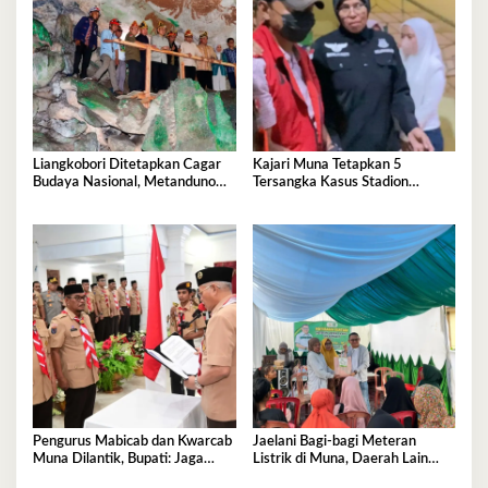
Liangkobori Ditetapkan Cagar
Kajari Muna Tetapkan 5
Budaya Nasional, Metanduno
Tersangka Kasus Stadion
Diajukan Jadi Warisan Dunia
Motewe, Kerugian Capai Rp
UNESCO
15,2 Miliar
Pengurus Mabicab dan Kwarcab
Jaelani Bagi-bagi Meteran
Muna Dilantik, Bupati: Jaga
Listrik di Muna, Daerah Lain
Generasi Muda Kita!
Menyusul