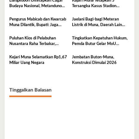
Liangkobori Ditetapkan Cagar
Kajari Muna Tetapkan 5
Budaya Nasional, Metanduno
Tersangka Kasus Stadion
Diajukan Jadi Warisan Dunia
Motewe, Kerugian Capai Rp
UNESCO
15,2 Miliar
Pengurus Mabicab dan Kwarcab
Jaelani Bagi-bagi Meteran
Muna Dilantik, Bupati: Jaga
Listrik di Muna, Daerah Lain
Generasi Muda Kita!
Menyusul
Puluhan Kios di Pelabuhan
Tingkatkan Kepatuhan Hukum,
Nusantara Raha Terbakar,
Pemda Butur Gelar MoU
Kerugian Capai Ratusan Juta
Bersama Kejari Muna
Kejari Muna Selamatkan Rp1,67
Jembatan Buton-Muna,
Miliar Uang Negara
Konstruksi Dimulai 2026
Tinggalkan Balasan