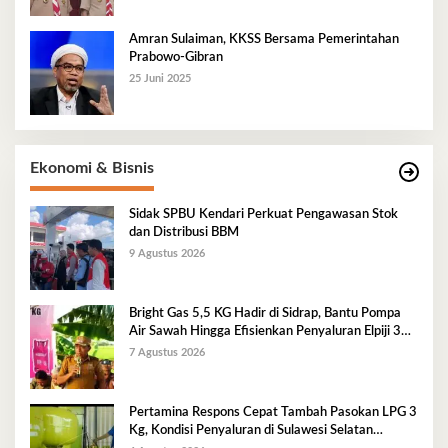
Amran Sulaiman, KKSS Bersama Pemerintahan
Prabowo-Gibran
25 Juni 2025
Ekonomi & Bisnis
Sidak SPBU Kendari Perkuat Pengawasan Stok
dan Distribusi BBM
9 Agustus 2026
Bright Gas 5,5 KG Hadir di Sidrap, Bantu Pompa
Air Sawah Hingga Efisienkan Penyaluran Elpiji 3
Kg
7 Agustus 2026
Pertamina Respons Cepat Tambah Pasokan LPG 3
Kg, Kondisi Penyaluran di Sulawesi Selatan