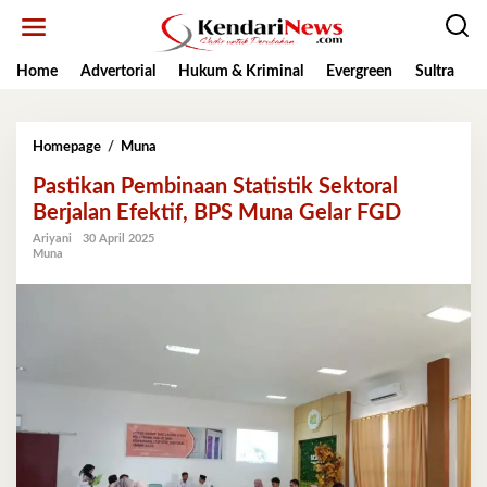
Lewati
ke
konten
Home
Advertorial
Hukum & Kriminal
Evergreen
Sultra
K
Pastikan
Homepage
/
Muna
Pembinaan
Pastikan Pembinaan Statistik Sektoral
Statistik
Sektoral
Berjalan Efektif, BPS Muna Gelar FGD
Berjalan
Ariyani
30 April 2025
Efektif,
Muna
BPS
Muna
Gelar
FGD