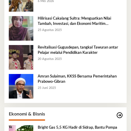
6 Mei 2026
Hilirisasi Cakalang Sultra: Menguatkan Nilai
Tambah, Investasi, dan Ekonomi Maritim
Berkelanjutan
25 Agustus 2025
Revitalisasi Gugusdepan, tangkal Tawuran antar
Pelajar melalui Pendidikan Karakter
20 Agustus 2025
Amran Sulaiman, KKSS Bersama Pemerintahan
Prabowo-Gibran
25 Juni 2025
Ekonomi & Bisnis
Bright Gas 5,5 KG Hadir di Sidrap, Bantu Pompa