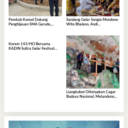
Pemkab Konsel Dukung
Sandang Gelar Sangia Mondono
Penghijauan SMA Garuda,
Wite Bhalano, Andi
Serahkan 450 Bibit Tanaman
Sumangerukka Janji Jaga
Bunga
Warisan Budaya dan Persatuan
Bumi Anoa
Korem 143/HO Bersama
KADIN Sultra Gelar Festival
Rakyat 2026, 300 UMKM
Ramaikan Nobar Semifinal Piala
Dunia
Liangkobori Ditetapkan Cagar
Budaya Nasional, Metanduno
Diajukan Jadi Warisan Dunia
UNESCO