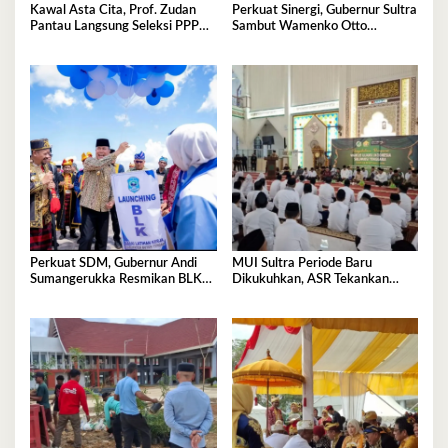
Kawal Asta Cita, Prof. Zudan
Perkuat Sinergi, Gubernur Sultra
Pantau Langsung Seleksi PPPK
Sambut Wamenko Otto
Kemensos di BKN Kendari
Hasibuan
Perkuat SDM, Gubernur Andi
MUI Sultra Periode Baru
Sumangerukka Resmikan BLK
Dikukuhkan, ASR Tekankan
Buteng
Jaga Kemurnian Masjid dan
Perkuat Persatuan