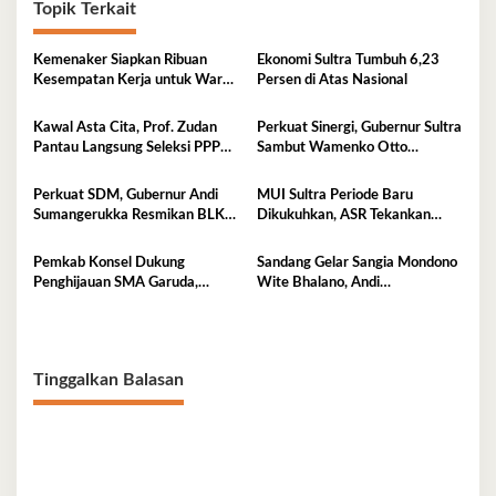
Topik Terkait
Kemenaker Siapkan Ribuan
Ekonomi Sultra Tumbuh 6,23
Kesempatan Kerja untuk Warga
Persen di Atas Nasional
Sultra
Kawal Asta Cita, Prof. Zudan
Perkuat Sinergi, Gubernur Sultra
Pantau Langsung Seleksi PPPK
Sambut Wamenko Otto
Kemensos di BKN Kendari
Hasibuan
Perkuat SDM, Gubernur Andi
MUI Sultra Periode Baru
Sumangerukka Resmikan BLK
Dikukuhkan, ASR Tekankan
Buteng
Jaga Kemurnian Masjid dan
Perkuat Persatuan
Pemkab Konsel Dukung
Sandang Gelar Sangia Mondono
Penghijauan SMA Garuda,
Wite Bhalano, Andi
Serahkan 450 Bibit Tanaman
Sumangerukka Janji Jaga
Bunga
Warisan Budaya dan Persatuan
Bumi Anoa
Tinggalkan Balasan