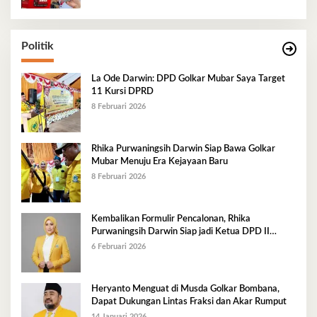
Politik
La Ode Darwin: DPD Golkar Mubar Saya Target
11 Kursi DPRD
8 Februari 2026
Rhika Purwaningsih Darwin Siap Bawa Golkar
Mubar Menuju Era Kejayaan Baru
8 Februari 2026
Kembalikan Formulir Pencalonan, Rhika
Purwaningsih Darwin Siap jadi Ketua DPD II
Golkar Mubar
6 Februari 2026
Heryanto Menguat di Musda Golkar Bombana,
Dapat Dukungan Lintas Fraksi dan Akar Rumput
14 Januari 2026