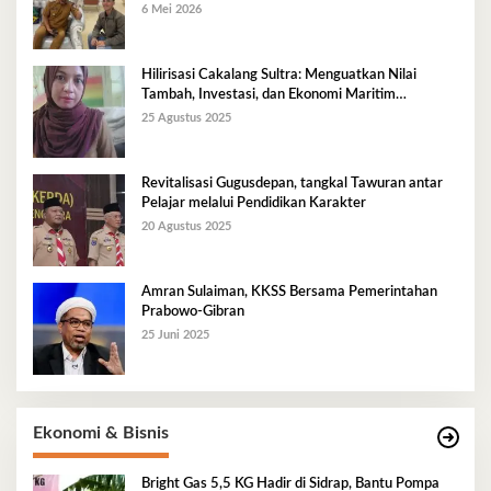
6 Mei 2026
Hilirisasi Cakalang Sultra: Menguatkan Nilai
Tambah, Investasi, dan Ekonomi Maritim
Berkelanjutan
25 Agustus 2025
Revitalisasi Gugusdepan, tangkal Tawuran antar
Pelajar melalui Pendidikan Karakter
20 Agustus 2025
Amran Sulaiman, KKSS Bersama Pemerintahan
Prabowo-Gibran
25 Juni 2025
Ekonomi & Bisnis
Bright Gas 5,5 KG Hadir di Sidrap, Bantu Pompa