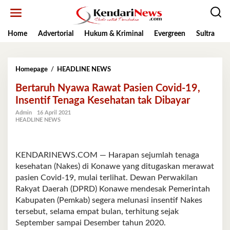
Lewati
ke
konten
Home
Advertorial
Hukum & Kriminal
Evergreen
Sultra
K
Bertaruh
Homepage
/
HEADLINE NEWS
Nyawa
Bertaruh Nyawa Rawat Pasien Covid-19,
Rawat
Pasien
Insentif Tenaga Kesehatan tak Dibayar
Covid-
Admin
16 April 2021
19,
HEADLINE NEWS
Insentif
Tenaga
Kesehatan
tak
KENDARINEWS.COM — Harapan sejumlah tenaga
Dibayar
kesehatan (Nakes) di Konawe yang ditugaskan merawat
pasien Covid-19, mulai terlihat. Dewan Perwakilan
Rakyat Daerah (DPRD) Konawe mendesak Pemerintah
Kabupaten (Pemkab) segera melunasi insentif Nakes
tersebut, selama empat bulan, terhitung sejak
September sampai Desember tahun 2020.