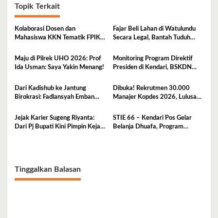
Topik Terkait
Kolaborasi Dosen dan
Fajar Beli Lahan di Watulundu
Mahasiswa KKN Tematik FPIK
Secara Legal, Bantah Tuduh
UHO Hadirkan Edukasi
Serobot Lahan
Lingkungan Pesisir bagi Anak-
Maju di Pilrek UHO 2026: Prof
Monitoring Program Direktif
anak di Kelurahan Lapulu
Ida Usman: Saya Yakin Menang!
Presiden di Kendari, BSKDN
Kemendagri Perkuat
Sinkronisasi Pusat dan Daerah
Dari Kadishub ke Jantung
Dibuka! Rekrutmen 30.000
Birokrasi: Fadlansyah Emban
Manajer Kopdes 2026, Lulusan
Peran Ganda di Pemprov Sultra
D3-S1 Wajib Tahu Ini
Jejak Karier Sugeng Riyanta:
STIE 66 – Kendari Pos Gelar
Dari Pj Bupati Kini Pimpin Kejati
Belanja Dhuafa, Program
Sultra
Berbagi di Bulan Ramadan
Tinggalkan Balasan