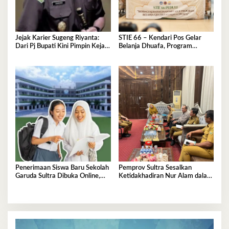
Jejak Karier Sugeng Riyanta:
STIE 66 – Kendari Pos Gelar
Dari Pj Bupati Kini Pimpin Kejati
Belanja Dhuafa, Program
Sultra
Berbagi di Bulan Ramadan
Penerimaan Siswa Baru Sekolah
Pemprov Sultra Sesalkan
Garuda Sultra Dibuka Online,
Ketidakhadiran Nur Alam dalam
Cek Disini!
Mediasi Polemik Unsultra