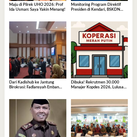
Maju di Pilrek UHO 2026: Prof
Monitoring Program Direktif
Ida Usman: Saya Yakin Menang!
Presiden di Kendari, BSKDN
Kemendagri Perkuat
Sinkronisasi Pusat dan Daerah
Dari Kadishub ke Jantung
Dibuka! Rekrutmen 30.000
Birokrasi: Fadlansyah Emban
Manajer Kopdes 2026, Lulusan
Peran Ganda di Pemprov Sultra
D3-S1 Wajib Tahu Ini