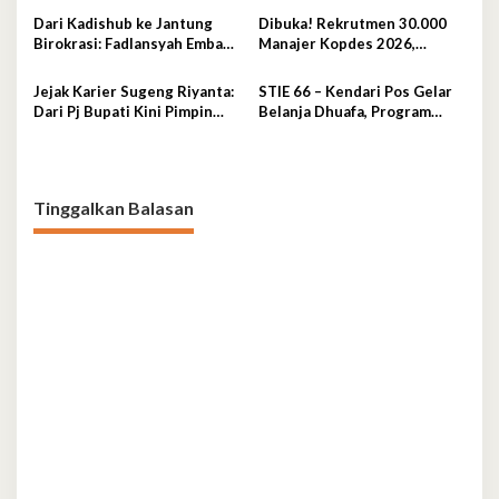
Sinkronisasi Pusat dan
Dari Kadishub ke Jantung
Dibuka! Rekrutmen 30.000
Daerah
Birokrasi: Fadlansyah Emban
Manajer Kopdes 2026,
Peran Ganda di Pemprov
Lulusan D3-S1 Wajib Tahu Ini
Sultra
Jejak Karier Sugeng Riyanta:
STIE 66 – Kendari Pos Gelar
Dari Pj Bupati Kini Pimpin
Belanja Dhuafa, Program
Kejati Sultra
Berbagi di Bulan Ramadan
Tinggalkan Balasan