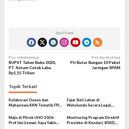
Ikuti Kami
Navigasi
Pos sebelumnya
Pos berikutnya
RUPST Tahun Buku 2020,
PU Butur Bangun 10 Paket
pos
PT. Antam Cetak Laba
Jaringan SPAM
Rp1,15 Triliun
Topik Terkait
Kolaborasi Dosen dan
Fajar Beli Lahan di
Mahasiswa KKN Tematik FPIK
Watulundu Secara Legal,
UHO Hadirkan Edukasi
Bantah Tuduh Serobot Lahan
Lingkungan Pesisir bagi
Maju di Pilrek UHO 2026:
Monitoring Program Direktif
Anak-anak di Kelurahan
Prof Ida Usman: Saya Yakin
Presiden di Kendari, BSKDN
Lapulu
Menang!
Kemendagri Perkuat