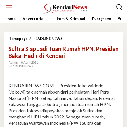
Lewati
ke
konten
Home
Advertorial
Hukum & Kriminal
Evergreen
Sult
Sultra
Homepage
/
HEADLINE NEWS
Siap
Sultra Siap Jadi Tuan Rumah HPN, Presiden
Jadi
Tuan
Bakal Hadir di Kendari
Rumah
Admin
8 April 2021
HPN,
HEADLINE NEWS
Presiden
Bakal
Hadir
di
KENDARINEWS.COM — Presiden Joko Widodo
Kendari
(Jokowi) tak pernah absen dari perhelatan Hari Pers
Nasional (HPN) setiap tahunnya. Tahun depan, Provinsi
Sulawesi Tenggara (Sultra ) menjadi tuan rumah HPN.
Presiden Jokowi diupayakan menjejak Sultra dan
menghadiri HPN tahun 2022. Sebagai tuan rumah,
Persatuan Wartawan Indonesia (PWI) Sultra dan