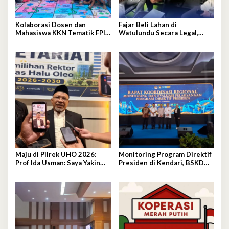
Kolaborasi Dosen dan
Fajar Beli Lahan di
Mahasiswa KKN Tematik FPIK
Watulundu Secara Legal,
UHO Hadirkan Edukasi
Bantah Tuduh Serobot Lahan
Lingkungan Pesisir bagi
Anak-anak di Kelurahan
Lapulu
Maju di Pilrek UHO 2026:
Monitoring Program Direktif
Prof Ida Usman: Saya Yakin
Presiden di Kendari, BSKDN
Menang!
Kemendagri Perkuat
Sinkronisasi Pusat dan
Daerah