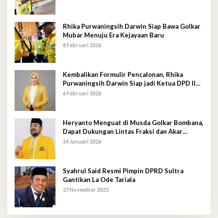
Rhika Purwaningsih Darwin Siap Bawa Golkar
Mubar Menuju Era Kejayaan Baru
8 Februari 2026
Kembalikan Formulir Pencalonan, Rhika
Purwaningsih Darwin Siap jadi Ketua DPD II
Golkar Mubar
6 Februari 2026
Heryanto Menguat di Musda Golkar Bombana,
Dapat Dukungan Lintas Fraksi dan Akar
Rumput
14 Januari 2026
Syahrul Said Resmi Pimpin DPRD Sultra
Gantikan La Ode Tariala
27 November 2025