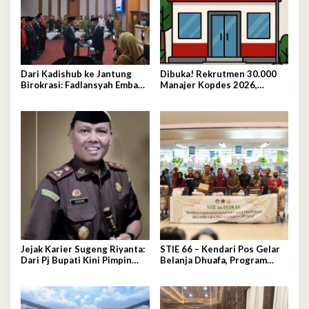
Dari Kadishub ke Jantung
Dibuka! Rekrutmen 30.000
Birokrasi: Fadlansyah Emban
Manajer Kopdes 2026,
Peran Ganda di Pemprov
Lulusan D3-S1 Wajib Tahu Ini
Sultra
Jejak Karier Sugeng Riyanta:
STIE 66 – Kendari Pos Gelar
Dari Pj Bupati Kini Pimpin
Belanja Dhuafa, Program
Kejati Sultra
Berbagi di Bulan Ramadan