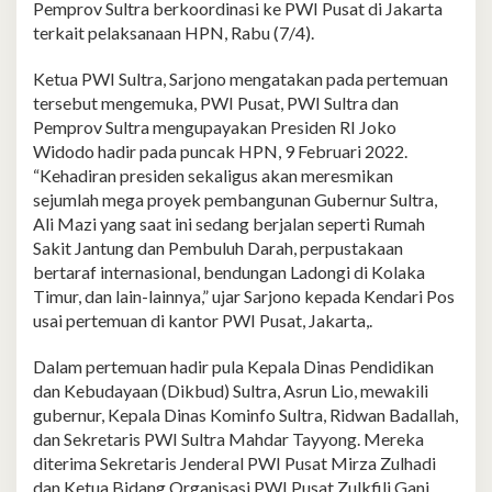
Pemprov Sultra berkoordinasi ke PWI Pusat di Jakarta
terkait pelaksanaan HPN, Rabu (7/4).
Ketua PWI Sultra, Sarjono mengatakan pada pertemuan
tersebut mengemuka, PWI Pusat, PWI Sultra dan
Pemprov Sultra mengupayakan Presiden RI Joko
Widodo hadir pada puncak HPN, 9 Februari 2022.
“Kehadiran presiden sekaligus akan meresmikan
sejumlah mega proyek pembangunan Gubernur Sultra,
Ali Mazi yang saat ini sedang berjalan seperti Rumah
Sakit Jantung dan Pembuluh Darah, perpustakaan
bertaraf internasional, bendungan Ladongi di Kolaka
Timur, dan lain-lainnya,” ujar Sarjono kepada Kendari Pos
usai pertemuan di kantor PWI Pusat, Jakarta,.
Dalam pertemuan hadir pula Kepala Dinas Pendidikan
dan Kebudayaan (Dikbud) Sultra, Asrun Lio, mewakili
gubernur, Kepala Dinas Kominfo Sultra, Ridwan Badallah,
dan Sekretaris PWI Sultra Mahdar Tayyong. Mereka
diterima Sekretaris Jenderal PWI Pusat Mirza Zulhadi
dan Ketua Bidang Organisasi PWI Pusat Zulkfili Gani