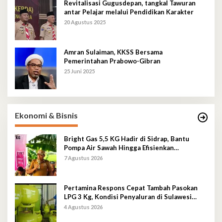
Revitalisasi Gugusdepan, tangkal Tawuran
antar Pelajar melalui Pendidikan Karakter
20 Agustus 2025
Amran Sulaiman, KKSS Bersama
Pemerintahan Prabowo-Gibran
25 Juni 2025
Ekonomi & Bisnis
Bright Gas 5,5 KG Hadir di Sidrap, Bantu
Pompa Air Sawah Hingga Efisienkan
Penyaluran Elpiji 3 Kg
7 Agustus 2026
Pertamina Respons Cepat Tambah Pasokan
LPG 3 Kg, Kondisi Penyaluran di Sulawesi
Selatan Berlangsung Kondusif
4 Agustus 2026