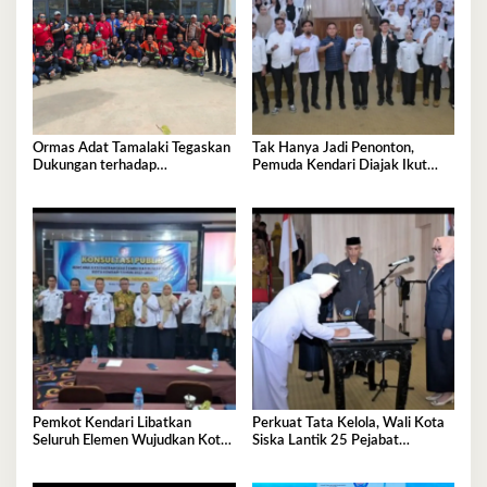
Ormas Adat Tamalaki Tegaskan
Tak Hanya Jadi Penonton,
Dukungan terhadap
Pemuda Kendari Diajak Ikut
Keberlanjutan Investasi IPIP
Tentukan Arah Pembangunan
Pemkot Kendari Libatkan
Perkuat Tata Kelola, Wali Kota
Seluruh Elemen Wujudkan Kota
Siska Lantik 25 Pejabat
Tangguh Iklim
Administrator