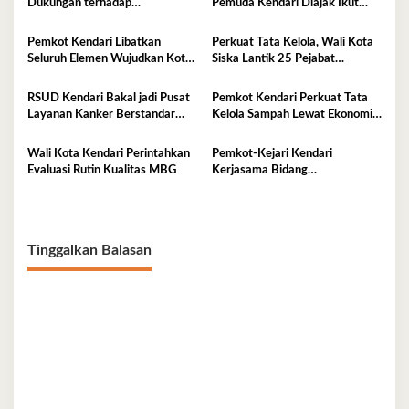
Dukungan terhadap
Pemuda Kendari Diajak Ikut
Keberlanjutan Investasi IPIP
Tentukan Arah Pembangunan
Pemkot Kendari Libatkan
Perkuat Tata Kelola, Wali Kota
Seluruh Elemen Wujudkan Kota
Siska Lantik 25 Pejabat
Tangguh Iklim
Administrator
RSUD Kendari Bakal jadi Pusat
Pemkot Kendari Perkuat Tata
Layanan Kanker Berstandar
Kelola Sampah Lewat Ekonomi
Nasional
Sirkular
Wali Kota Kendari Perintahkan
Pemkot-Kejari Kendari
Evaluasi Rutin Kualitas MBG
Kerjasama Bidang
Pendampingan Hukum ‘Gratis’
Tinggalkan Balasan