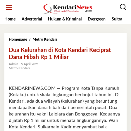
Lewati
ke
konten
Home
Advertorial
Hukum & Kriminal
Evergreen
Sultra
K
Dua
Homepage
/
Metro Kendari
Kelurahan
Dua Kelurahan di Kota Kendari Keciprat
di
Kota
Dana Hibah Rp 1 Miliar
Kendari
Admin
5 April 2021
Keciprat
Metro Kendari
Dana
Hibah
Rp
1
KENDARINEWS.COM — Program Kota Tanpa Kumuh
Miliar
(Kotaku) untuk skala lingkungan berlanjut tahun ini. Di
Kendari, ada dua wilayah (kelurahan) yang beruntung
mendapatkan dana hibah dari pemerintah pusat. Dua
kelurahan itu yakni Lalolara dan Bonggoeya. Keduanya
dijatah Rp 1 miliar untuk menata lingkungannya. Wali
Kota Kendari, Sulkarnain Kadir menyambut baik