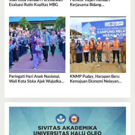
Wali Kota Kendari Perintahkan
Pemkot-Kejari Kendari
Evaluasi Rutin Kualitas MBG
Kerjasama Bidang
Pendampingan Hukum ‘Gratis’
Peringati Hari Anak Nasional,
KNMP Puday, Harapan Baru
Wali Kota Siska Ajak Wujudkan
Kemajuan Ekonomi Nelayan
Kendari Ramah Anak
Kendari