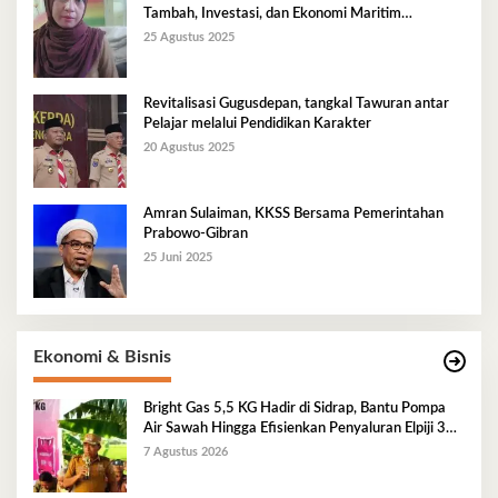
Tambah, Investasi, dan Ekonomi Maritim
Berkelanjutan
25 Agustus 2025
Revitalisasi Gugusdepan, tangkal Tawuran antar
Pelajar melalui Pendidikan Karakter
20 Agustus 2025
Amran Sulaiman, KKSS Bersama Pemerintahan
Prabowo-Gibran
25 Juni 2025
Ekonomi & Bisnis
Bright Gas 5,5 KG Hadir di Sidrap, Bantu Pompa
Air Sawah Hingga Efisienkan Penyaluran Elpiji 3
Kg
7 Agustus 2026