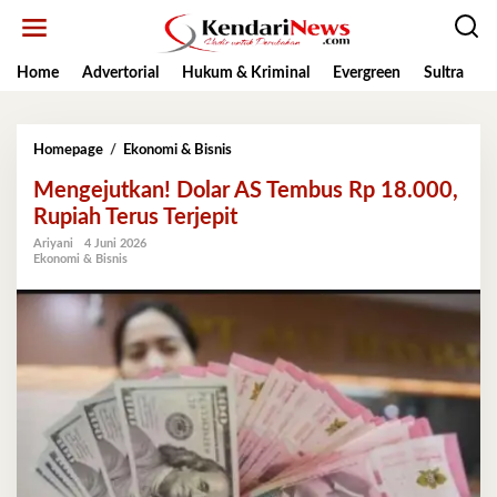
Lewati
ke
konten
Home
Advertorial
Hukum & Kriminal
Evergreen
Sultra
K
Mengejutkan!
Homepage
/
Ekonomi & Bisnis
Dolar
Mengejutkan! Dolar AS Tembus Rp 18.000,
AS
Tembus
Rupiah Terus Terjepit
Rp
Ariyani
4 Juni 2026
18.000,
Ekonomi & Bisnis
Rupiah
Terus
Terjepit