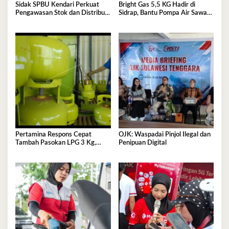
Sidak SPBU Kendari Perkuat
Bright Gas 5,5 KG Hadir di
Pengawasan Stok dan Distribusi
Sidrap, Bantu Pompa Air Sawah
BBM
Hingga Efisienkan Penyaluran
Elpiji 3 Kg
Pertamina Respons Cepat
OJK: Waspadai Pinjol Ilegal dan
Tambah Pasokan LPG 3 Kg,
Penipuan Digital
Kondisi Penyaluran di Sulawesi
Selatan Berlangsung Kondusif