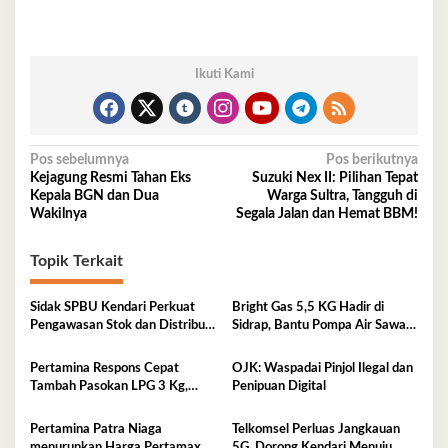
Ikuti Kami
Navigasi
Pos sebelumnya
Pos berikutnya
Kejagung Resmi Tahan Eks
Suzuki Nex II: Pilihan Tepat
pos
Kepala BGN dan Dua
Warga Sultra, Tangguh di
Wakilnya
Segala Jalan dan Hemat BBM!
Topik Terkait
Sidak SPBU Kendari Perkuat
Bright Gas 5,5 KG Hadir di
Pengawasan Stok dan Distribusi
Sidrap, Bantu Pompa Air Sawah
BBM
Hingga Efisienkan Penyaluran
Elpiji 3 Kg
Pertamina Respons Cepat
OJK: Waspadai Pinjol Ilegal dan
Tambah Pasokan LPG 3 Kg,
Penipuan Digital
Kondisi Penyaluran di Sulawesi
Selatan Berlangsung Kondusif
Pertamina Patra Niaga
Telkomsel Perluas Jangkauan
menurunkan Harga Pertamax
5G, Dorong Kendari Menuju