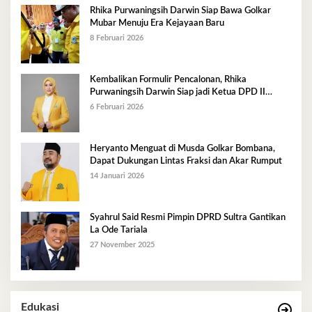
Rhika Purwaningsih Darwin Siap Bawa Golkar
Mubar Menuju Era Kejayaan Baru
8 Februari 2026
Kembalikan Formulir Pencalonan, Rhika
Purwaningsih Darwin Siap jadi Ketua DPD II
Golkar Mubar
6 Februari 2026
Heryanto Menguat di Musda Golkar Bombana,
Dapat Dukungan Lintas Fraksi dan Akar Rumput
14 Januari 2026
Syahrul Said Resmi Pimpin DPRD Sultra Gantikan
La Ode Tariala
27 November 2025
Edukasi