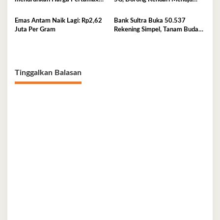
per 1 Agustus 2026
Kota Digital
Emas Antam Naik Lagi: Rp2,62
Bank Sultra Buka 50.537
Juta Per Gram
Rekening Simpel, Tanam Budaya
Menabung Sejak Dini
Tinggalkan Balasan