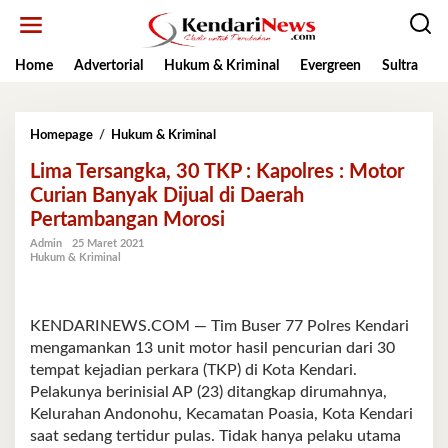
Lewati
ke
konten
Home
Advertorial
Hukum & Kriminal
Evergreen
Sultra
K
Lima
Homepage
/
Hukum & Kriminal
Tersangka,
Lima Tersangka, 30 TKP : Kapolres : Motor
30
TKP
Curian Banyak Dijual di Daerah
:
Pertambangan Morosi
Kapolres
:
Admin
25 Maret 2021
Hukum & Kriminal
Motor
Curian
Banyak
Dijual
KENDARINEWS.COM — Tim Buser 77 Polres Kendari
di
mengamankan 13 unit motor hasil pencurian dari 30
Daerah
tempat kejadian perkara (TKP) di Kota Kendari.
Pertambangan
Morosi
Pelakunya berinisial AP (23) ditangkap dirumahnya,
Kelurahan Andonohu, Kecamatan Poasia, Kota Kendari
saat sedang tertidur pulas. Tidak hanya pelaku utama