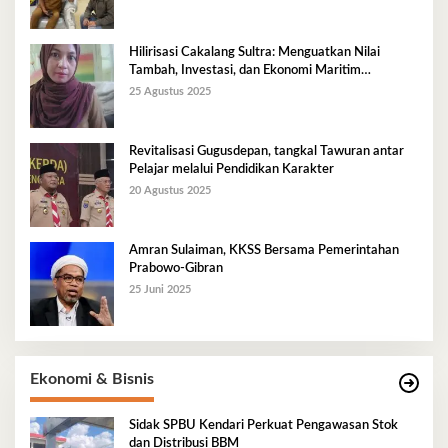
Hilirisasi Cakalang Sultra: Menguatkan Nilai
Tambah, Investasi, dan Ekonomi Maritim
Berkelanjutan
25 Agustus 2025
Revitalisasi Gugusdepan, tangkal Tawuran antar
Pelajar melalui Pendidikan Karakter
20 Agustus 2025
Amran Sulaiman, KKSS Bersama Pemerintahan
Prabowo-Gibran
25 Juni 2025
Ekonomi & Bisnis
Sidak SPBU Kendari Perkuat Pengawasan Stok
dan Distribusi BBM