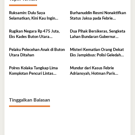
Ruksamin: Dulu Saya
Burhanuddin Resmi Nonaktifkan
Selamatkan, Kini Kau Ingin
Status Jaksa pada Febrie
Penjarakan Saya
Adriansyah
Rugikan Negara Rp 475 Juta,
Dua Pihak Bersikeras, Sengketa
Eks Kades Buton Utara
Lahan Bundaran Gubernur
Diserahkan ke Kejaksaan
Belum Selesai
Pelaku Pelecehan Anak di Buton
Misteri Kematian Orang Dekat
Utara Ditahan
Eks Jampidsus: Polisi Geledah
Jejak, Belum Ada Kesimpulan
Polres Kolaka Tangkap Lima
Mundur dari Kasus Febrie
Komplotan Pencuri Lintas
Adriansyah, Hotman Paris
Provinsi
Derita Saraf Terjepit
Tinggalkan Balasan