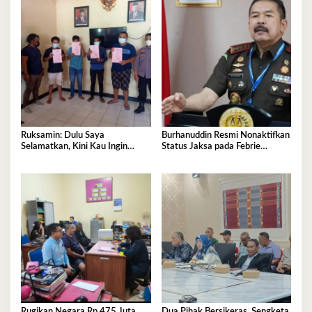
Ruksamin: Dulu Saya
Burhanuddin Resmi Nonaktifkan
Selamatkan, Kini Kau Ingin
Status Jaksa pada Febrie
Penjarakan Saya
Adriansyah
Rugikan Negara Rp 475 Juta,
Dua Pihak Bersikeras, Sengketa