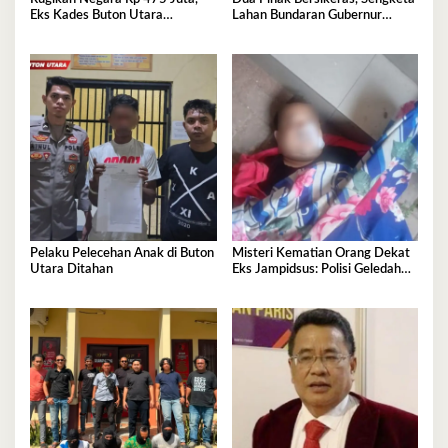
Eks Kades Buton Utara
Lahan Bundaran Gubernur
Diserahkan ke Kejaksaan
Belum Selesai
Pelaku Pelecehan Anak di Buton
Misteri Kematian Orang Dekat
Utara Ditahan
Eks Jampidsus: Polisi Geledah
Jejak, Belum Ada Kesimpulan