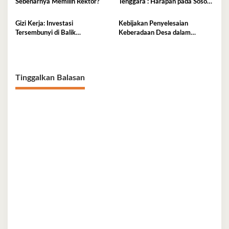
Sebenarnya Memilih Rektor?
Tenggara : Harapan pada Sosok
Hutan Modern
Rektor Pemersatu dan Visioner
Gizi Kerja: Investasi
Kebijakan Penyelesaian
Tersembunyi di Balik
Keberadaan Desa dalam
Produktivitas Nasional
Kawasan Hutan di Bombana
Tinggalkan Balasan