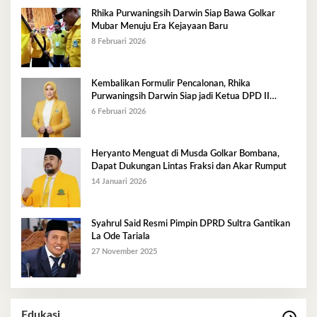
Rhika Purwaningsih Darwin Siap Bawa Golkar
Mubar Menuju Era Kejayaan Baru
8 Februari 2026
Kembalikan Formulir Pencalonan, Rhika
Purwaningsih Darwin Siap jadi Ketua DPD II
Golkar Mubar
6 Februari 2026
Heryanto Menguat di Musda Golkar Bombana,
Dapat Dukungan Lintas Fraksi dan Akar Rumput
14 Januari 2026
Syahrul Said Resmi Pimpin DPRD Sultra Gantikan
La Ode Tariala
27 November 2025
Edukasi