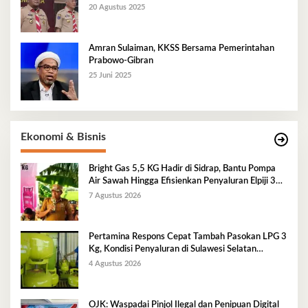
20 Agustus 2025
Amran Sulaiman, KKSS Bersama Pemerintahan
Prabowo-Gibran
25 Juni 2025
Ekonomi & Bisnis
Bright Gas 5,5 KG Hadir di Sidrap, Bantu Pompa
Air Sawah Hingga Efisienkan Penyaluran Elpiji 3
Kg
7 Agustus 2026
Pertamina Respons Cepat Tambah Pasokan LPG 3
Kg, Kondisi Penyaluran di Sulawesi Selatan
Berlangsung Kondusif
4 Agustus 2026
OJK: Waspadai Pinjol Ilegal dan Penipuan Digital