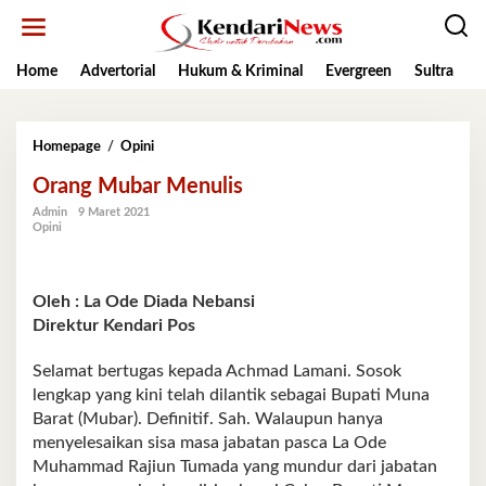
Lewati
ke
konten
Home
Advertorial
Hukum & Kriminal
Evergreen
Sultra
K
Orang
Homepage
/
Opini
Mubar
Orang Mubar Menulis
Menulis
Admin
9 Maret 2021
Opini
Oleh : La Ode Diada Nebansi
Direktur Kendari Pos
Selamat bertugas kepada Achmad Lamani. Sosok
lengkap yang kini telah dilantik sebagai Bupati Muna
Barat (Mubar). Definitif. Sah. Walaupun hanya
menyelesaikan sisa masa jabatan pasca La Ode
Muhammad Rajiun Tumada yang mundur dari jabatan