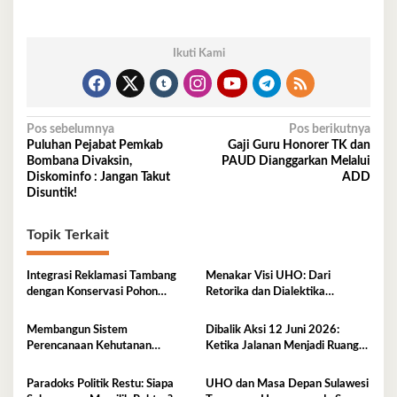
Ikuti Kami
Navigasi
Pos sebelumnya
Pos berikutnya
Puluhan Pejabat Pemkab
Gaji Guru Honorer TK dan
pos
Bombana Divaksin,
PAUD Dianggarkan Melalui
Diskominfo : Jangan Takut
ADD
Disuntik!
Topik Terkait
Integrasi Reklamasi Tambang
Menakar Visi UHO: Dari
dengan Konservasi Pohon
Retorika dan Dialektika
Endemik Sulawesi
Kandidat Menuju Aksi Rektor
2026-2030.
Membangun Sistem
Dibalik Aksi 12 Juni 2026:
Perencanaan Kehutanan
Ketika Jalanan Menjadi Ruang
Berkelanjutan, Integrasi SDM,
Dialog Terakhir
Agroforestry dan Reforma
Paradoks Politik Restu: Siapa
UHO dan Masa Depan Sulawesi
Agraria dalam Tata Kelola