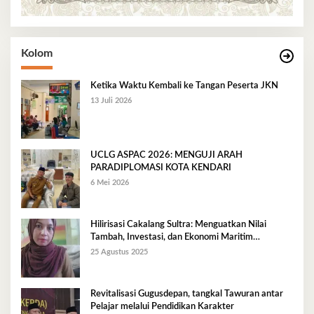
Kolom
Ketika Waktu Kembali ke Tangan Peserta JKN
13 Juli 2026
UCLG ASPAC 2026: MENGUJI ARAH
PARADIPLOMASI KOTA KENDARI
6 Mei 2026
Hilirisasi Cakalang Sultra: Menguatkan Nilai
Tambah, Investasi, dan Ekonomi Maritim
Berkelanjutan
25 Agustus 2025
Revitalisasi Gugusdepan, tangkal Tawuran antar
Pelajar melalui Pendidikan Karakter