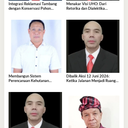
Integrasi Reklamasi Tambang
Menakar Visi UHO: Dari
dengan Konservasi Pohon
Retorika dan Dialektika
Endemik Sulawesi
Kandidat Menuju Aksi Rektor
2026-2030.
Membangun Sistem
Dibalik Aksi 12 Juni 2026:
Perencanaan Kehutanan
Ketika Jalanan Menjadi Ruang
Berkelanjutan, Integrasi SDM,
Dialog Terakhir
Agroforestry dan Reforma
Agraria dalam Tata Kelola
Hutan Modern