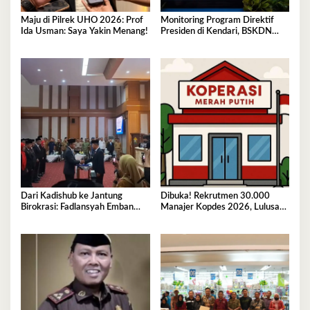
Maju di Pilrek UHO 2026: Prof
Monitoring Program Direktif
Ida Usman: Saya Yakin Menang!
Presiden di Kendari, BSKDN
Kemendagri Perkuat
Sinkronisasi Pusat dan Daerah
Dari Kadishub ke Jantung
Dibuka! Rekrutmen 30.000
Birokrasi: Fadlansyah Emban
Manajer Kopdes 2026, Lulusan
Peran Ganda di Pemprov Sultra
D3-S1 Wajib Tahu Ini