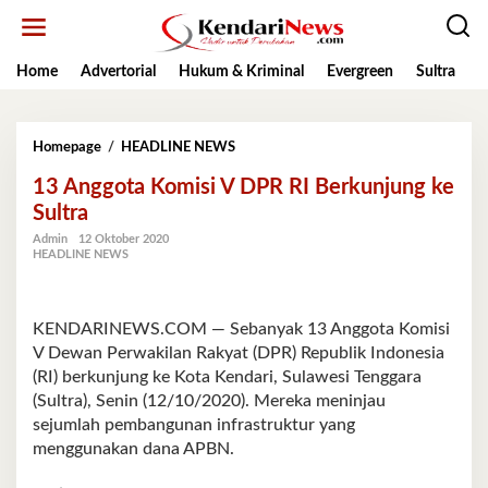
Lewati
ke
konten
Home
Advertorial
Hukum & Kriminal
Evergreen
Sultra
K
13
Homepage
/
HEADLINE NEWS
Anggota
13 Anggota Komisi V DPR RI Berkunjung ke
Komisi
V
Sultra
DPR
Admin
12 Oktober 2020
RI
HEADLINE NEWS
Berkunjung
ke
Sultra
KENDARINEWS.COM — Sebanyak 13 Anggota Komisi
V Dewan Perwakilan Rakyat (DPR) Republik Indonesia
(RI) berkunjung ke Kota Kendari, Sulawesi Tenggara
(Sultra), Senin (12/10/2020). Mereka meninjau
sejumlah pembangunan infrastruktur yang
menggunakan dana APBN.