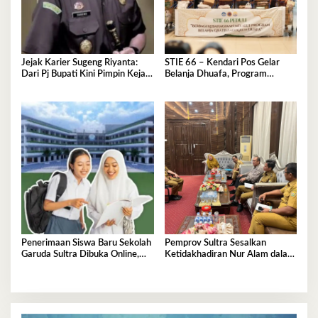
Jejak Karier Sugeng Riyanta:
STIE 66 – Kendari Pos Gelar
Dari Pj Bupati Kini Pimpin Kejati
Belanja Dhuafa, Program
Sultra
Berbagi di Bulan Ramadan
Penerimaan Siswa Baru Sekolah
Pemprov Sultra Sesalkan
Garuda Sultra Dibuka Online,
Ketidakhadiran Nur Alam dalam
Cek Disini!
Mediasi Polemik Unsultra