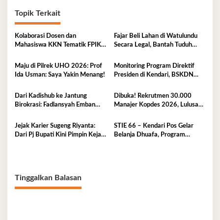
Topik Terkait
Kolaborasi Dosen dan
Fajar Beli Lahan di Watulundu
Mahasiswa KKN Tematik FPIK
Secara Legal, Bantah Tuduh
UHO Hadirkan Edukasi
Serobot Lahan
Lingkungan Pesisir bagi Anak-
Maju di Pilrek UHO 2026: Prof
Monitoring Program Direktif
anak di Kelurahan Lapulu
Ida Usman: Saya Yakin Menang!
Presiden di Kendari, BSKDN
Kemendagri Perkuat
Sinkronisasi Pusat dan Daerah
Dari Kadishub ke Jantung
Dibuka! Rekrutmen 30.000
Birokrasi: Fadlansyah Emban
Manajer Kopdes 2026, Lulusan
Peran Ganda di Pemprov Sultra
D3-S1 Wajib Tahu Ini
Jejak Karier Sugeng Riyanta:
STIE 66 – Kendari Pos Gelar
Dari Pj Bupati Kini Pimpin Kejati
Belanja Dhuafa, Program
Sultra
Berbagi di Bulan Ramadan
Tinggalkan Balasan