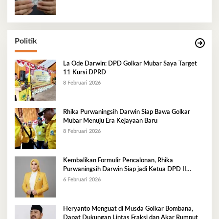
Politik
La Ode Darwin: DPD Golkar Mubar Saya Target
11 Kursi DPRD
8 Februari 2026
Rhika Purwaningsih Darwin Siap Bawa Golkar
Mubar Menuju Era Kejayaan Baru
8 Februari 2026
Kembalikan Formulir Pencalonan, Rhika
Purwaningsih Darwin Siap jadi Ketua DPD II
Golkar Mubar
6 Februari 2026
Heryanto Menguat di Musda Golkar Bombana,
Dapat Dukungan Lintas Fraksi dan Akar Rumput