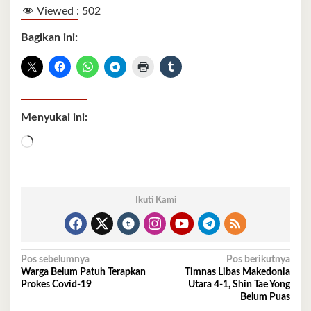
Viewed :
502
Bagikan ini:
Menyukai ini:
Memuat...
Ikuti Kami
Navigasi
Pos sebelumnya
Pos berikutnya
Warga Belum Patuh Terapkan
Timnas Libas Makedonia
pos
Prokes Covid-19
Utara 4-1, Shin Tae Yong
Belum Puas