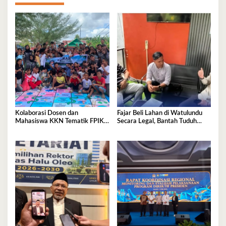
Kolaborasi Dosen dan
Fajar Beli Lahan di Watulundu
Mahasiswa KKN Tematik FPIK
Secara Legal, Bantah Tuduh
UHO Hadirkan Edukasi
Serobot Lahan
Lingkungan Pesisir bagi Anak-
anak di Kelurahan Lapulu