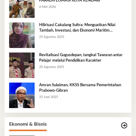
PARADIPLOMASI KOTA KENDARI
6 Mei 2026
Hilirisasi Cakalang Sultra: Menguatkan Nilai
Tambah, Investasi, dan Ekonomi Maritim
Berkelanjutan
25 Agustus 2025
Revitalisasi Gugusdepan, tangkal Tawuran antar
Pelajar melalui Pendidikan Karakter
20 Agustus 2025
Amran Sulaiman, KKSS Bersama Pemerintahan
Prabowo-Gibran
25 Juni 2025
Ekonomi & Bisnis