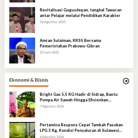
Revitalisasi Gugusdepan, tangkal Tawuran
antar Pelajar melalui Pendidikan Karakter
20 Agustus 2025
Amran Sulaiman, KKSS Bersama
Pemerintahan Prabowo-Gibran
25 Juni 2025
Ekonomi & Bisnis
Bright Gas 5,5 KG Hadir di Sidrap, Bantu
Pompa Air Sawah Hingga Efisienkan
Penyaluran Elpiji 3 Kg
7 Agustus 2026
Pertamina Respons Cepat Tambah Pasokan
LPG 3 Kg, Kondisi Penyaluran di Sulawesi
Selatan Berlangsung Kondusif
4 Agustus 2026