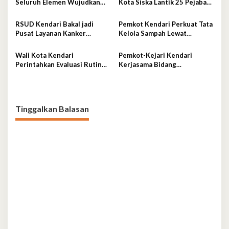
Seluruh Elemen Wujudkan
Kota Siska Lantik 25 Pejabat
Kota Tangguh Iklim
Administrator
RSUD Kendari Bakal jadi
Pemkot Kendari Perkuat Tata
Pusat Layanan Kanker
Kelola Sampah Lewat
Berstandar Nasional
Ekonomi Sirkular
Wali Kota Kendari
Pemkot-Kejari Kendari
Perintahkan Evaluasi Rutin
Kerjasama Bidang
Kualitas MBG
Pendampingan Hukum
‘Gratis’
Tinggalkan Balasan