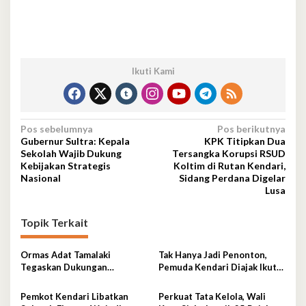
Ikuti Kami
Navigasi
Pos sebelumnya
Pos berikutnya
Gubernur Sultra: Kepala
KPK Titipkan Dua
pos
Sekolah Wajib Dukung
Tersangka Korupsi RSUD
Kebijakan Strategis
Koltim di Rutan Kendari,
Nasional
Sidang Perdana Digelar
Lusa
Topik Terkait
Ormas Adat Tamalaki
Tak Hanya Jadi Penonton,
Tegaskan Dukungan
Pemuda Kendari Diajak Ikut
terhadap Keberlanjutan
Tentukan Arah Pembangunan
Investasi IPIP
Pemkot Kendari Libatkan
Perkuat Tata Kelola, Wali