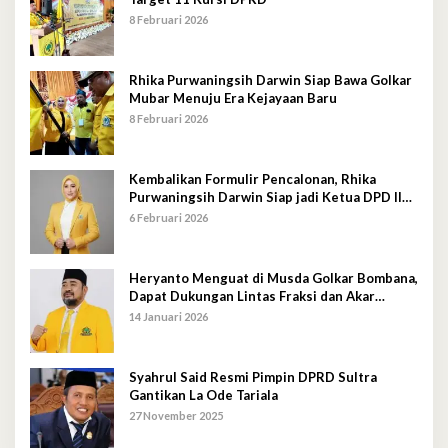
8 Februari 2026
Rhika Purwaningsih Darwin Siap Bawa Golkar
Mubar Menuju Era Kejayaan Baru
8 Februari 2026
Kembalikan Formulir Pencalonan, Rhika
Purwaningsih Darwin Siap jadi Ketua DPD II
Golkar Mubar
6 Februari 2026
Heryanto Menguat di Musda Golkar Bombana,
Dapat Dukungan Lintas Fraksi dan Akar
Rumput
14 Januari 2026
Syahrul Said Resmi Pimpin DPRD Sultra
Gantikan La Ode Tariala
27 November 2025