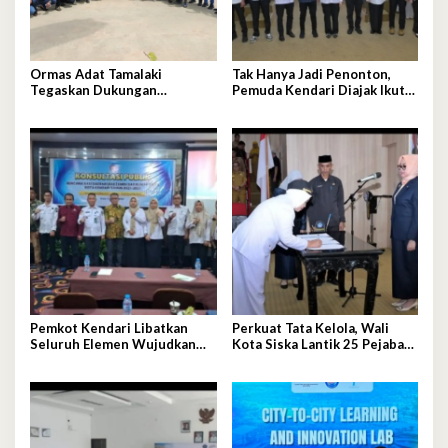
Ormas Adat Tamalaki
Tak Hanya Jadi Penonton,
Tegaskan Dukungan
Pemuda Kendari Diajak Ikut
terhadap Keberlanjutan
Tentukan Arah Pembangunan
Investasi IPIP
Pemkot Kendari Libatkan
Perkuat Tata Kelola, Wali
Seluruh Elemen Wujudkan
Kota Siska Lantik 25 Pejabat
Kota Tangguh Iklim
Administrator