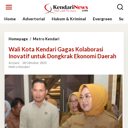
Lewati
ke
konten
Home
Advertorial
Hukum & Kriminal
Evergreen
Sult
Wali
Homepage
/
Metro Kendari
Kota
Wali Kota Kendari Gagas Kolaborasi
Kendari
Gagas
Inovatif untuk Dongkrak Ekonomi Daerah
Kolaborasi
Ariyani
28 Oktober 2025
Inovatif
Metro Kendari
untuk
Dongkrak
Ekonomi
Daerah