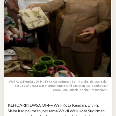
Wali Kota Kendari, Dr. Hj. Siska Karina Imran, berinteraksi dengan salah
satu pelaku IKM saat mengunjungi stand pameran usai pembukaan
acara Temu Bisnis, Senin (27/10/2025).
KENDARINEWS.COM-– Wali Kota Kendari, Dr. Hj.
Siska Karina Imran, bersama Wakil Wali Kota Sudirman,