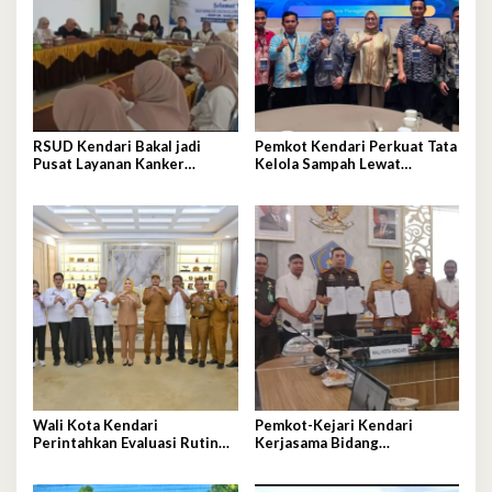
RSUD Kendari Bakal jadi
Pemkot Kendari Perkuat Tata
Pusat Layanan Kanker
Kelola Sampah Lewat
Berstandar Nasional
Ekonomi Sirkular
Wali Kota Kendari
Pemkot-Kejari Kendari
Perintahkan Evaluasi Rutin
Kerjasama Bidang
Kualitas MBG
Pendampingan Hukum
‘Gratis’