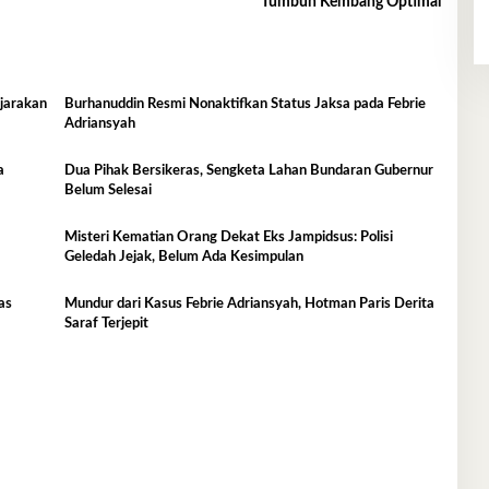
Tumbuh Kembang Optimal
njarakan
Burhanuddin Resmi Nonaktifkan Status Jaksa pada Febrie
Adriansyah
a
Dua Pihak Bersikeras, Sengketa Lahan Bundaran Gubernur
Belum Selesai
Misteri Kematian Orang Dekat Eks Jampidsus: Polisi
Geledah Jejak, Belum Ada Kesimpulan
as
Mundur dari Kasus Febrie Adriansyah, Hotman Paris Derita
Saraf Terjepit