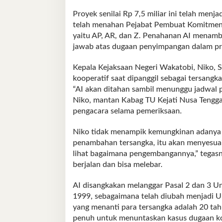
Proyek senilai Rp 7,5 miliar ini telah men
telah menahan Pejabat Pembuat Komitmen (
yaitu AP, AR, dan Z. Penahanan AI menamb
jawab atas dugaan penyimpangan dalam pr
Kepala Kejaksaan Negeri Wakatobi, Niko,
kooperatif saat dipanggil sebagai tersangk
“AI akan ditahan sambil menunggu jadwal pe
Niko, mantan Kabag TU Kejati Nusa Tengga
pengacara selama pemeriksaan.
Niko tidak menampik kemungkinan adanya p
penambahan tersangka, itu akan menyesuai
lihat bagaimana pengembangannya,” tegasn
berjalan dan bisa melebar.
AI disangkakan melanggar Pasal 2 dan 3 
1999, sebagaimana telah diubah menjadi
yang menanti para tersangka adalah 20 ta
penuh untuk menuntaskan kasus dugaan koru