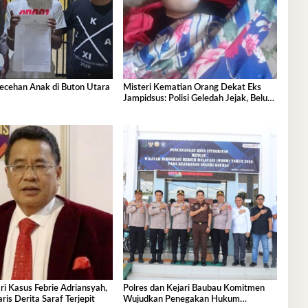
lecehan Anak di Buton Utara
Misteri Kematian Orang Dekat Eks
Jampidsus: Polisi Geledah Jejak, Belum
Ada Kesimpulan
i Kasus Febrie Adriansyah,
Polres dan Kejari Baubau Komitmen
is Derita Saraf Terjepit
Wujudkan Penegakan Hukum