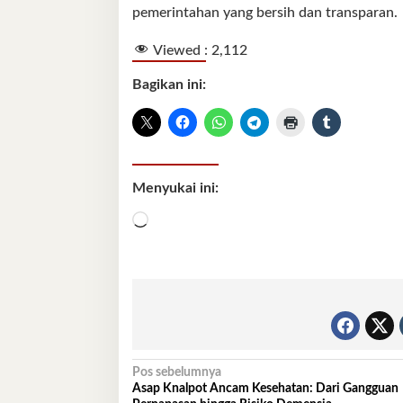
pemerintahan yang bersih dan transparan.
Viewed :
2,112
Bagikan ini:
Menyukai ini:
Memuat...
Navigasi
Pos sebelumnya
Asap Knalpot Ancam Kesehatan: Dari Gangguan
pos