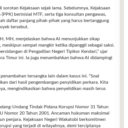
jadi sorotan Kejaksaan sejak lama. Sebelumnya, Kejaksaan
PPK) berinisial MTF, serta tiga konsultan pengawas,
ah daftar panjang pihak-pihak yang harus bertanggung
oyek tersebut.
 SH, MH, menjelaskan bahwa AI menunjukkan sikap
a, meskipun sempat mangkir ketika dipanggil sebagai saksi.
rsidangan di Pengadilan Negeri Tipikor Kendari,” ujar
ra Timur ini. Ia juga menambahkan bahwa AI didampingi
enambahan tersangka lain dalam kasus ini. “Soal
kan dari hasil pengembangan penyidikan perkara. Kita
ya, mengindikasikan bahwa penyelidikan masih terus
Undang-Undang Tindak Pidana Korupsi Nomor 31 Tahun
 UU Nomor 20 Tahun 2001. Ancaman hukuman maksimal
hun penjara. Kejaksaan Negeri Wakatobi berkomitmen
psi yang terjadi di wilayahnya, demi terciptanya