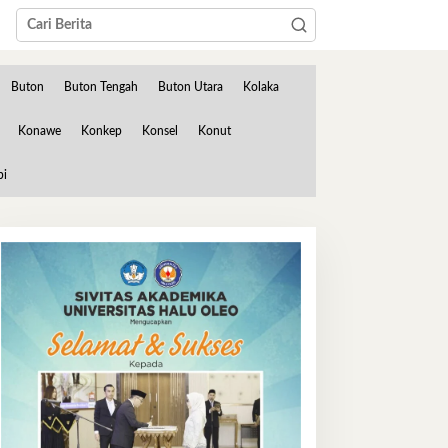
Buton
Buton Tengah
Buton Utara
Kolaka
Konawe
Konkep
Konsel
Konut
bi