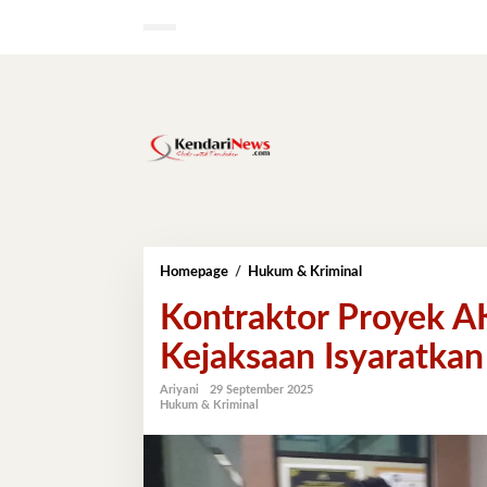
Lewati
ke
konten
Kontraktor
Homepage
/
Hukum & Kriminal
Proyek
Kontraktor Proyek A
AKKP
Wakatobi
Kejaksaan Isyaratkan
Ditahan,
Kejaksaan
Isyaratkan
Ariyani
29 September 2025
Hukum & Kriminal
Tersangka
Baru