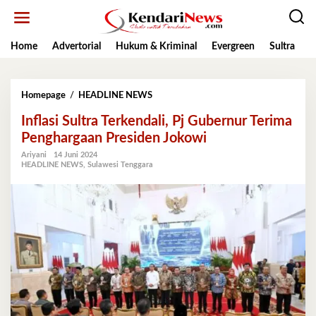
Lewati
ke
konten
Home
Advertorial
Hukum & Kriminal
Evergreen
Sultra
K
Inflasi
Homepage
/
HEADLINE NEWS
Sultra
Inflasi Sultra Terkendali, Pj Gubernur Terima
Terkendali,
Pj
Penghargaan Presiden Jokowi
Gubernur
Ariyani
14 Juni 2024
Terima
HEADLINE NEWS
,
Sulawesi Tenggara
Penghargaan
Presiden
Jokowi