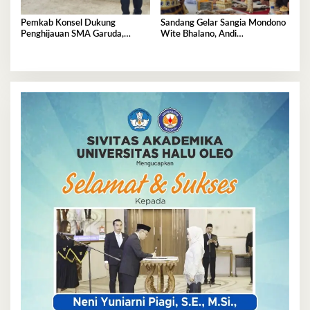
Pemkab Konsel Dukung
Sandang Gelar Sangia Mondono
Penghijauan SMA Garuda,
Wite Bhalano, Andi
Serahkan 450 Bibit Tanaman
Sumangerukka Janji Jaga
Bunga
Warisan Budaya dan Persatuan
Bumi Anoa