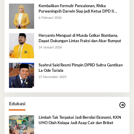
Kembalikan Formulir Pencalonan, Rhika
Purwaningsih Darwin Siap jadi Ketua DPD II
Golkar Mubar
6 Februari 2026
Heryanto Menguat di Musda Golkar Bombana,
Dapat Dukungan Lintas Fraksi dan Akar Rumput
14 Januari 2026
Syahrul Said Resmi Pimpin DPRD Sultra Gantikan
La Ode Tariala
27 November 2025
Edukasi
Limbah Tak Terpakai Jadi Bernilai Ekonomi, KKN
UHO Olah Kelapa Jadi Asap Cair dan Briket