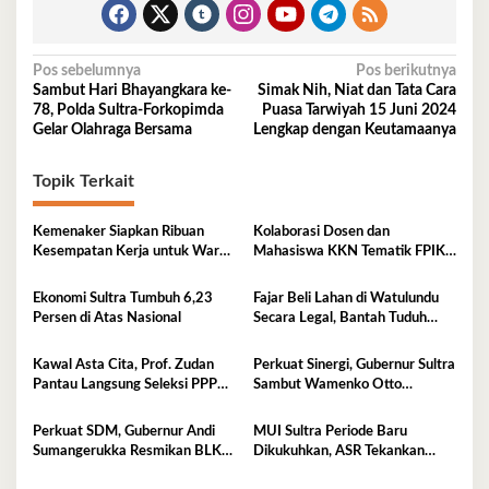
Navigasi
Pos sebelumnya
Pos berikutnya
Sambut Hari Bhayangkara ke-
Simak Nih, Niat dan Tata Cara
pos
78, Polda Sultra-Forkopimda
Puasa Tarwiyah 15 Juni 2024
Gelar Olahraga Bersama
Lengkap dengan Keutamaanya
Topik Terkait
Kemenaker Siapkan Ribuan
Kolaborasi Dosen dan
Kesempatan Kerja untuk Warga
Mahasiswa KKN Tematik FPIK
Sultra
UHO Hadirkan Edukasi
Lingkungan Pesisir bagi Anak-
Ekonomi Sultra Tumbuh 6,23
Fajar Beli Lahan di Watulundu
anak di Kelurahan Lapulu
Persen di Atas Nasional
Secara Legal, Bantah Tuduh
Serobot Lahan
Kawal Asta Cita, Prof. Zudan
Perkuat Sinergi, Gubernur Sultra
Pantau Langsung Seleksi PPPK
Sambut Wamenko Otto
Kemensos di BKN Kendari
Hasibuan
Perkuat SDM, Gubernur Andi
MUI Sultra Periode Baru
Sumangerukka Resmikan BLK
Dikukuhkan, ASR Tekankan
Buteng
Jaga Kemurnian Masjid dan