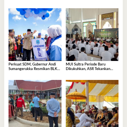
Kemensos di BKN Kendari
Hasibuan
Perkuat SDM, Gubernur Andi
MUI Sultra Periode Baru
Sumangerukka Resmikan BLK
Dikukuhkan, ASR Tekankan
Buteng
Jaga Kemurnian Masjid dan
Perkuat Persatuan