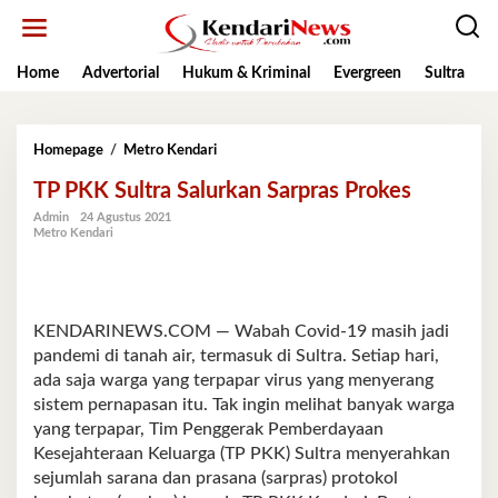
Lewati
ke
konten
Home
Advertorial
Hukum & Kriminal
Evergreen
Sultra
K
TP
Homepage
/
Metro Kendari
PKK
TP PKK Sultra Salurkan Sarpras Prokes
Sultra
Salurkan
Admin
24 Agustus 2021
Sarpras
Metro Kendari
Prokes
KENDARINEWS.COM — Wabah Covid-19 masih jadi
pandemi di tanah air, termasuk di Sultra. Setiap hari,
ada saja warga yang terpapar virus yang menyerang
sistem pernapasan itu. Tak ingin melihat banyak warga
yang terpapar, Tim Penggerak Pemberdayaan
Kesejahteraan Keluarga (TP PKK) Sultra menyerahkan
sejumlah sarana dan prasana (sarpras) protokol