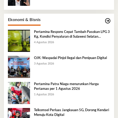
Ekonomi & Bisnis
Pertamina Respons Cepat Tambah Pasokan LPG 3
Kg, Kondisi Penyaluran di Sulawesi Selatan
Berlangsung Kondusif
4 Agustus 2026
OJK: Waspadai Pinjol Ilegal dan Penipuan Digital
3 Agustus 2026
Pertamina Patra Niaga menurunkan Harga
Pertamax per 1 Agustus 2026
1 Agustus 2026
Telkomsel Perluas Jangkauan 5G, Dorong Kendari
Menuju Kota Digital