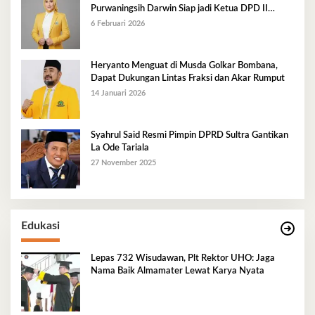
Purwaningsih Darwin Siap jadi Ketua DPD II
Golkar Mubar
6 Februari 2026
Heryanto Menguat di Musda Golkar Bombana,
Dapat Dukungan Lintas Fraksi dan Akar Rumput
14 Januari 2026
Syahrul Said Resmi Pimpin DPRD Sultra Gantikan
La Ode Tariala
27 November 2025
Edukasi
Lepas 732 Wisudawan, Plt Rektor UHO: Jaga
Nama Baik Almamater Lewat Karya Nyata