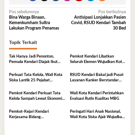
Navigasi
Pos sebelumnya
Pos berikutnya
Bina Warga Binaan,
Antisipasi Lonjakkan Pasien
pos
Kemenkumham Sultra
Covid, RSUD Kendari Tambah
Lakukan Program Penamas
30 Bed
Topik Terkait
Tak Hanya Jadi Penonton,
Pemkot Kendari Libatkan
Pemuda Kendari Diajak Ikut
Seluruh Elemen Wujudkan Kota
Tentukan Arah Pembangunan
Tangguh Iklim
Perkuat Tata Kelola, Wali Kota
RSUD Kendari Bakal jadi Pusat
Siska Lantik 25 Pejabat
Layanan Kanker Berstandar
Administrator
Nasional
Pemkot Kendari Perkuat Tata
Wali Kota Kendari Perintahkan
Kelola Sampah Lewat Ekonomi
Evaluasi Rutin Kualitas MBG
Sirkular
Pemkot-Kejari Kendari
Peringati Hari Anak Nasional,
Kerjasama Bidang
Wali Kota Siska Ajak Wujudkan
Pendampingan Hukum ‘Gratis’
Kendari Ramah Anak