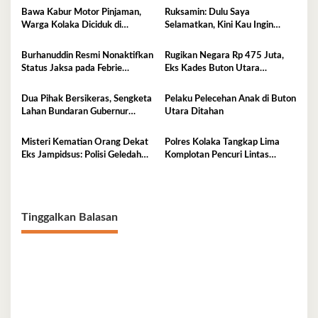
Bawa Kabur Motor Pinjaman,
Ruksamin: Dulu Saya
Warga Kolaka Diciduk di
Selamatkan, Kini Kau Ingin
Makassar
Penjarakan Saya
Burhanuddin Resmi Nonaktifkan
Rugikan Negara Rp 475 Juta,
Status Jaksa pada Febrie
Eks Kades Buton Utara
Adriansyah
Diserahkan ke Kejaksaan
Dua Pihak Bersikeras, Sengketa
Pelaku Pelecehan Anak di Buton
Lahan Bundaran Gubernur
Utara Ditahan
Belum Selesai
Misteri Kematian Orang Dekat
Polres Kolaka Tangkap Lima
Eks Jampidsus: Polisi Geledah
Komplotan Pencuri Lintas
Jejak, Belum Ada Kesimpulan
Provinsi
Tinggalkan Balasan