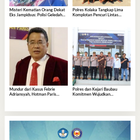
Misteri Kematian Orang Dekat
Polres Kolaka Tangkap Lima
Eks Jampidsus: Polisi Geledah
Komplotan Pencuri Lintas
Jejak, Belum Ada Kesimpulan
Provinsi
Mundur dari Kasus Febrie
Polres dan Kejari Baubau
Adriansyah, Hotman Paris
Komitmen Wujudkan
Derita Saraf Terjepit
Penegakan Hukum Berkualitas