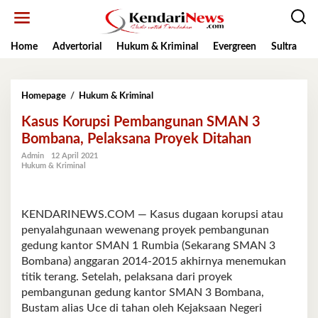
Lewati
ke
konten
Home
Advertorial
Hukum & Kriminal
Evergreen
Sultra
K
Kasus
Homepage
/
Hukum & Kriminal
Korupsi
Kasus Korupsi Pembangunan SMAN 3
Pembangunan
SMAN
Bombana, Pelaksana Proyek Ditahan
3
Admin
12 April 2021
Bombana,
Hukum & Kriminal
Pelaksana
Proyek
Ditahan
KENDARINEWS.COM — Kasus dugaan korupsi atau
penyalahgunaan wewenang proyek pembangunan
gedung kantor SMAN 1 Rumbia (Sekarang SMAN 3
Bombana) anggaran 2014-2015 akhirnya menemukan
titik terang. Setelah, pelaksana dari proyek
pembangunan gedung kantor SMAN 3 Bombana,
Bustam alias Uce di tahan oleh Kejaksaan Negeri