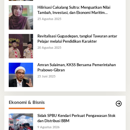
Hilirisasi Cakalang Sultra: Menguatkan Nilai
Tambah, Investasi, dan Ekonomi Maritim
Berkelanjutan
25 Agustus 2025
Revitalisasi Gugusdepan, tangkal Tawuran antar
Pelajar melalui Pendidikan Karakter
20 Agustus 2025
Amran Sulaiman, KKSS Bersama Pemerintahan
Prabowo-Gibran
25 Juni 2025
Ekonomi & Bisnis
Sidak SPBU Kendari Perkuat Pengawasan Stok
dan Distribusi BBM
9 Agustus 2026