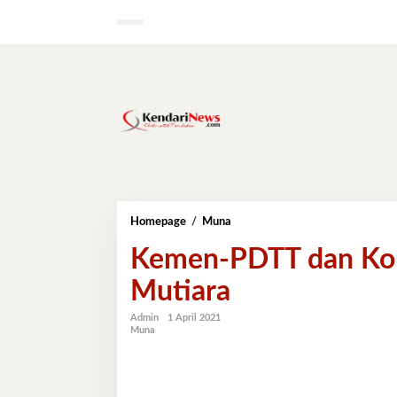
Lewati
ke
konten
Kemen-
Homepage
/
Muna
PDTT
Kemen-PDTT dan Kom
dan
Komisi
Mutiara
V
Bakal
Kunjungi
Admin
1 April 2021
Muna
Mutiara