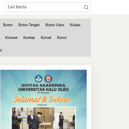
Buton
Buton Tengah
Buton Utara
Kolaka
Konawe
Konkep
Konsel
Konut
bi