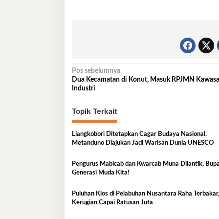
Navigasi
Pos sebelumnya
Dua Kecamatan di Konut, Masuk RPJMN Kawas
pos
Industri
Topik Terkait
Liangkobori Ditetapkan Cagar Budaya Nasional,
Metanduno Diajukan Jadi Warisan Dunia UNESCO
Pengurus Mabicab dan Kwarcab Muna Dilantik, Bupat
Generasi Muda Kita!
Puluhan Kios di Pelabuhan Nusantara Raha Terbakar
Kerugian Capai Ratusan Juta