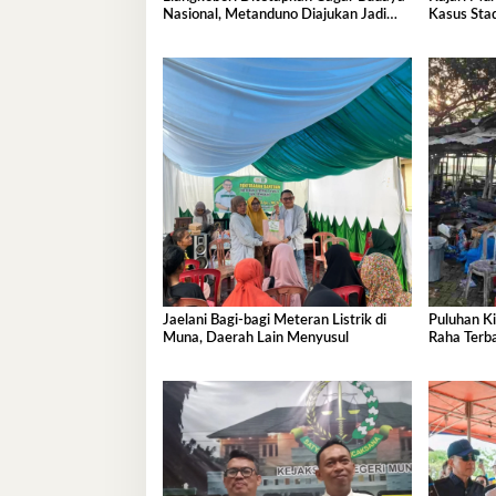
Nasional, Metanduno Diajukan Jadi
Kasus Sta
Warisan Dunia UNESCO
Capai Rp 1
Jaelani Bagi-bagi Meteran Listrik di
Puluhan Ki
Muna, Daerah Lain Menyusul
Raha Terba
Ratusan J