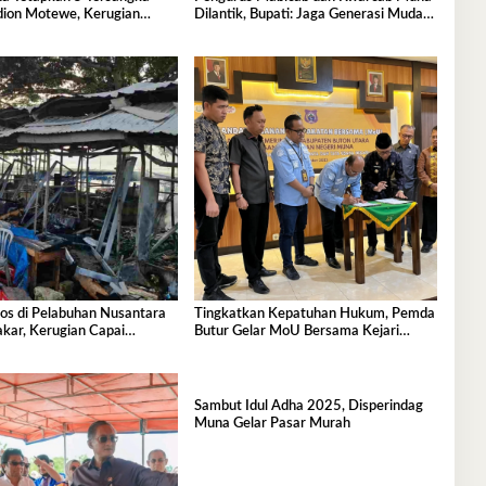
dion Motewe, Kerugian
Dilantik, Bupati: Jaga Generasi Muda
5,2 Miliar
Kita!
os di Pelabuhan Nusantara
Tingkatkan Kepatuhan Hukum, Pemda
kar, Kerugian Capai
Butur Gelar MoU Bersama Kejari
uta
Muna
Sambut Idul Adha 2025, Disperindag
Muna Gelar Pasar Murah