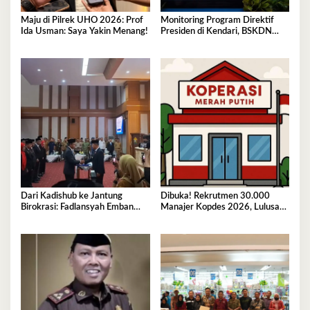
Maju di Pilrek UHO 2026: Prof
Monitoring Program Direktif
Ida Usman: Saya Yakin Menang!
Presiden di Kendari, BSKDN
Kemendagri Perkuat
Sinkronisasi Pusat dan Daerah
Dari Kadishub ke Jantung
Dibuka! Rekrutmen 30.000
Birokrasi: Fadlansyah Emban
Manajer Kopdes 2026, Lulusan
Peran Ganda di Pemprov Sultra
D3-S1 Wajib Tahu Ini