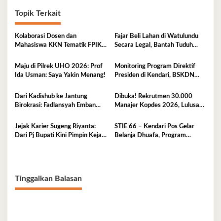
Topik Terkait
Kolaborasi Dosen dan
Fajar Beli Lahan di Watulundu
Mahasiswa KKN Tematik FPIK
Secara Legal, Bantah Tuduh
UHO Hadirkan Edukasi
Serobot Lahan
Lingkungan Pesisir bagi Anak-
Maju di Pilrek UHO 2026: Prof
Monitoring Program Direktif
anak di Kelurahan Lapulu
Ida Usman: Saya Yakin Menang!
Presiden di Kendari, BSKDN
Kemendagri Perkuat
Sinkronisasi Pusat dan Daerah
Dari Kadishub ke Jantung
Dibuka! Rekrutmen 30.000
Birokrasi: Fadlansyah Emban
Manajer Kopdes 2026, Lulusan
Peran Ganda di Pemprov Sultra
D3-S1 Wajib Tahu Ini
Jejak Karier Sugeng Riyanta:
STIE 66 – Kendari Pos Gelar
Dari Pj Bupati Kini Pimpin Kejati
Belanja Dhuafa, Program
Sultra
Berbagi di Bulan Ramadan
Tinggalkan Balasan