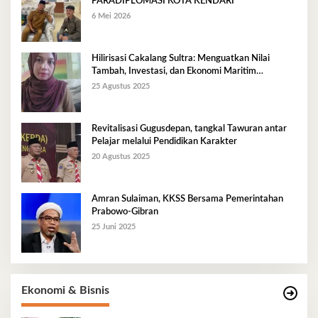
PARADIPLOMASI KOTA KENDARI
6 Mei 2026
Hilirisasi Cakalang Sultra: Menguatkan Nilai
Tambah, Investasi, dan Ekonomi Maritim
Berkelanjutan
25 Agustus 2025
Revitalisasi Gugusdepan, tangkal Tawuran antar
Pelajar melalui Pendidikan Karakter
20 Agustus 2025
Amran Sulaiman, KKSS Bersama Pemerintahan
Prabowo-Gibran
25 Juni 2025
Ekonomi & Bisnis