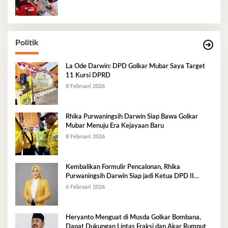
Politik
La Ode Darwin: DPD Golkar Mubar Saya Target
11 Kursi DPRD
8 Februari 2026
Rhika Purwaningsih Darwin Siap Bawa Golkar
Mubar Menuju Era Kejayaan Baru
8 Februari 2026
Kembalikan Formulir Pencalonan, Rhika
Purwaningsih Darwin Siap jadi Ketua DPD II
Golkar Mubar
6 Februari 2026
Heryanto Menguat di Musda Golkar Bombana,
Dapat Dukungan Lintas Fraksi dan Akar Rumput