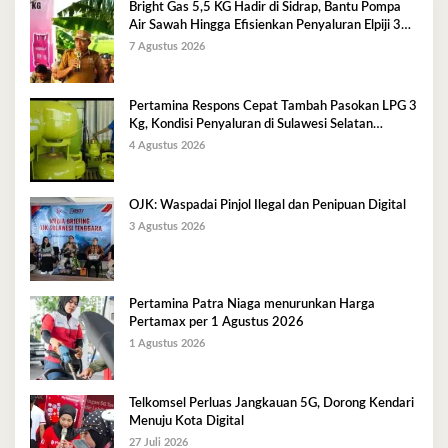
Bright Gas 5,5 KG Hadir di Sidrap, Bantu Pompa
Air Sawah Hingga Efisienkan Penyaluran Elpiji 3
Kg
7 Agustus 2026
Pertamina Respons Cepat Tambah Pasokan LPG 3
Kg, Kondisi Penyaluran di Sulawesi Selatan
Berlangsung Kondusif
4 Agustus 2026
OJK: Waspadai Pinjol Ilegal dan Penipuan Digital
3 Agustus 2026
Pertamina Patra Niaga menurunkan Harga
Pertamax per 1 Agustus 2026
1 Agustus 2026
Telkomsel Perluas Jangkauan 5G, Dorong Kendari
Menuju Kota Digital
27 Juli 2026