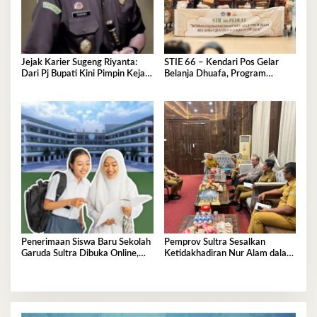
Jejak Karier Sugeng Riyanta:
STIE 66 – Kendari Pos Gelar
Dari Pj Bupati Kini Pimpin Kejati
Belanja Dhuafa, Program
Sultra
Berbagi di Bulan Ramadan
Penerimaan Siswa Baru Sekolah
Pemprov Sultra Sesalkan
Garuda Sultra Dibuka Online,
Ketidakhadiran Nur Alam dalam
Cek Disini!
Mediasi Polemik Unsultra