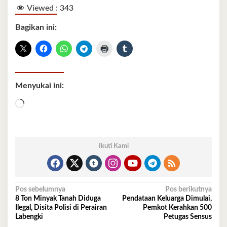
Viewed :
343
Bagikan ini:
Menyukai ini:
Memuat...
Ikuti Kami
Navigasi
Pos sebelumnya
Pos berikutnya
8 Ton Minyak Tanah Diduga
Pendataan Keluarga Dimulai,
pos
Ilegal, Disita Polisi di Perairan
Pemkot Kerahkan 500
Labengki
Petugas Sensus