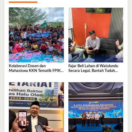
Kolaborasi Dosen dan
Fajar Beli Lahan di Watulundu
Mahasiswa KKN Tematik FPIK
Secara Legal, Bantah Tuduh
UHO Hadirkan Edukasi
Serobot Lahan
Lingkungan Pesisir bagi Anak-
anak di Kelurahan Lapulu