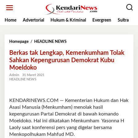
Lewati
ke
konten
Home
Advertorial
Hukum & Kriminal
Evergreen
Sultra
K
Berkas
Homepage
/
HEADLINE NEWS
tak
Berkas tak Lengkap, Kemenkumham Tolak
Lengkap,
Kemenkumham
Sahkan Kepengurusan Demokrat Kubu
Tolak
Moeldoko
Sahkan
Kepengurusan
Admin
31 Maret 2021
HEADLINE NEWS
Demokrat
Kubu
Moeldoko
KENDARINEWS.COM — Kementerian Hukum dan Hak
Asasi Manusia (Menkumham) menolak hasil
kepengurusan Partai Demokrat di bawah komando
Moeldoko. Hal ini dikatakan Menkumham Yasonna H
Laoly saat konferensi pers yang digelar bersama
Menkopolhukam Mahfud MD.