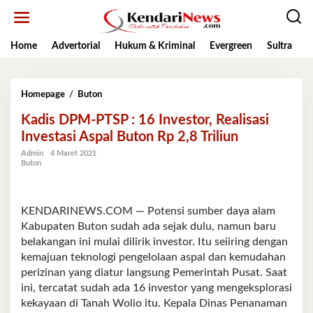
Lewati
ke
konten
Home
Advertorial
Hukum & Kriminal
Evergreen
Sultra
K
Kadis
Homepage
/
Buton
DPM-
Kadis DPM-PTSP : 16 Investor, Realisasi
PTSP
:
Investasi Aspal Buton Rp 2,8 Triliun
16
Admin
4 Maret 2021
Investor,
Buton
Realisasi
Investasi
Aspal
Buton
KENDARINEWS.COM — Potensi sumber daya alam
Rp
Kabupaten Buton sudah ada sejak dulu, namun baru
2,8
belakangan ini mulai dilirik investor. Itu seiiring dengan
Triliun
kemajuan teknologi pengelolaan aspal dan kemudahan
perizinan yang diatur langsung Pemerintah Pusat. Saat
ini, tercatat sudah ada 16 investor yang mengeksplorasi
kekayaan di Tanah Wolio itu. Kepala Dinas Penanaman