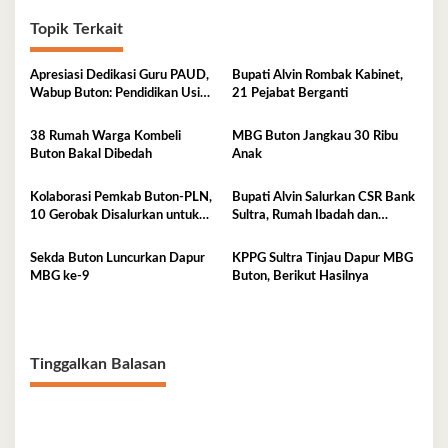
Topik Terkait
Apresiasi Dedikasi Guru PAUD,
Bupati Alvin Rombak Kabinet,
Wabup Buton: Pendidikan Usia
21 Pejabat Berganti
Dini Fondasi Generasi Emas
38 Rumah Warga Kombeli
MBG Buton Jangkau 30 Ribu
Buton Bakal Dibedah
Anak
Kolaborasi Pemkab Buton-PLN,
Bupati Alvin Salurkan CSR Bank
10 Gerobak Disalurkan untuk
Sultra, Rumah Ibadah dan
Pelaku UMKM
Sanitasi jadi Sasaran Bantuan
Sekda Buton Luncurkan Dapur
KPPG Sultra Tinjau Dapur MBG
MBG ke-9
Buton, Berikut Hasilnya
Tinggalkan Balasan