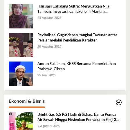
Hilirisasi Cakalang Sultra: Menguatkan Nilai
Tambah, Investasi, dan Ekonomi Maritim
Berkelanjutan
25 Agustus 2025
Revitalisasi Gugusdepan, tangkal Tawuran antar
Pelajar melalui Pendidikan Karakter
20 Agustus 2025
Amran Sulaiman, KKSS Bersama Pemerintahan
Prabowo-Gibran
25 Juni 2025
Ekonomi & Bisnis
Bright Gas 5,5 KG Hadir di Sidrap, Bantu Pompa
Air Sawah Hingga Efisienkan Penyaluran Elpiji 3
Kg
7 Agustus 2026