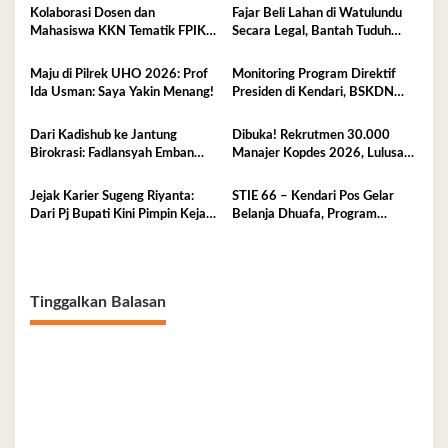
Kolaborasi Dosen dan
Fajar Beli Lahan di Watulundu
Mahasiswa KKN Tematik FPIK
Secara Legal, Bantah Tuduh
UHO Hadirkan Edukasi
Serobot Lahan
Lingkungan Pesisir bagi Anak-
Maju di Pilrek UHO 2026: Prof
Monitoring Program Direktif
anak di Kelurahan Lapulu
Ida Usman: Saya Yakin Menang!
Presiden di Kendari, BSKDN
Kemendagri Perkuat
Sinkronisasi Pusat dan Daerah
Dari Kadishub ke Jantung
Dibuka! Rekrutmen 30.000
Birokrasi: Fadlansyah Emban
Manajer Kopdes 2026, Lulusan
Peran Ganda di Pemprov Sultra
D3-S1 Wajib Tahu Ini
Jejak Karier Sugeng Riyanta:
STIE 66 – Kendari Pos Gelar
Dari Pj Bupati Kini Pimpin Kejati
Belanja Dhuafa, Program
Sultra
Berbagi di Bulan Ramadan
Tinggalkan Balasan