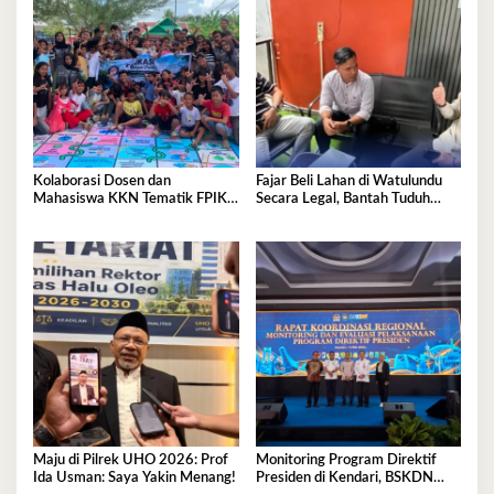
Kolaborasi Dosen dan
Fajar Beli Lahan di Watulundu
Mahasiswa KKN Tematik FPIK
Secara Legal, Bantah Tuduh
UHO Hadirkan Edukasi
Serobot Lahan
Lingkungan Pesisir bagi Anak-
anak di Kelurahan Lapulu
Maju di Pilrek UHO 2026: Prof
Monitoring Program Direktif
Ida Usman: Saya Yakin Menang!
Presiden di Kendari, BSKDN