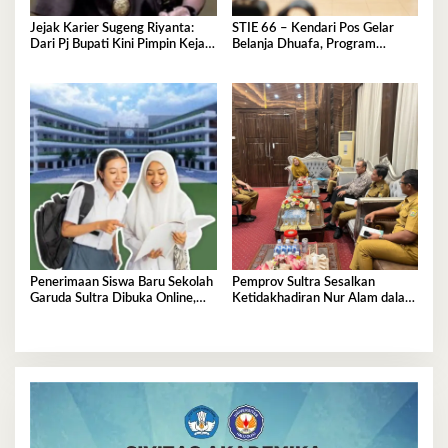
Jejak Karier Sugeng Riyanta:
STIE 66 – Kendari Pos Gelar
Dari Pj Bupati Kini Pimpin Kejati
Belanja Dhuafa, Program
Sultra
Berbagi di Bulan Ramadan
Penerimaan Siswa Baru Sekolah
Pemprov Sultra Sesalkan
Garuda Sultra Dibuka Online,
Ketidakhadiran Nur Alam dalam
Cek Disini!
Mediasi Polemik Unsultra