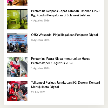
Pertamina Respons Cepat Tambah Pasokan LPG 3
Kg, Kondisi Penyaluran di Sulawesi Selatan
Berlangsung Kondusif
4 Agustus 2026
OJK: Waspadai Pinjol Ilegal dan Penipuan Digital
3 Agustus 2026
Pertamina Patra Niaga menurunkan Harga
Pertamax per 1 Agustus 2026
1 Agustus 2026
Telkomsel Perluas Jangkauan 5G, Dorong Kendari
Menuju Kota Digital
27 Juli 2026