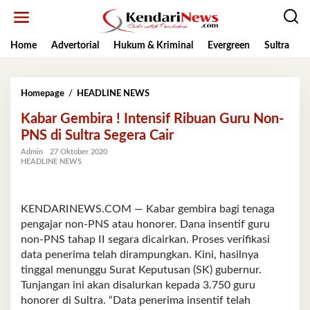
Lewati
ke
konten
Home
Advertorial
Hukum & Kriminal
Evergreen
Sultra
K
Kabar
Homepage
/
HEADLINE NEWS
Gembira
Kabar Gembira ! Intensif Ribuan Guru Non-
!
Intensif
PNS di Sultra Segera Cair
Ribuan
Admin
27 Oktober 2020
Guru
HEADLINE NEWS
Non-
PNS
di
Sultra
KENDARINEWS.COM — Kabar gembira bagi tenaga
Segera
pengajar non-PNS atau honorer. Dana insentif guru
Cair
non-PNS tahap II segara dicairkan. Proses verifikasi
data penerima telah dirampungkan. Kini, hasilnya
tinggal menunggu Surat Keputusan (SK) gubernur.
Tunjangan ini akan disalurkan kepada 3.750 guru
honorer di Sultra. “Data penerima insentif telah