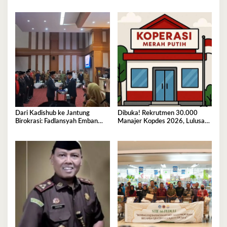
Kemendagri Perkuat
Sinkronisasi Pusat dan Daerah
Dari Kadishub ke Jantung
Dibuka! Rekrutmen 30.000
Birokrasi: Fadlansyah Emban
Manajer Kopdes 2026, Lulusan
Peran Ganda di Pemprov Sultra
D3-S1 Wajib Tahu Ini