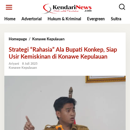
Lewati
ke
konten
Home
Advertorial
Hukum & Kriminal
Evergreen
Sultra
K
Strategi
Homepage
/
Konawe Kepulauan
"Rahasia"
Strategi “Rahasia” Ala Bupati Konkep, Siap
Ala
Bupati
Usir Kemiskinan di Konawe Kepulauan
Konkep,
Ariyani
8 Juli 2025
Siap
Konawe Kepulauan
Usir
Kemiskinan
di
Konawe
Kepulauan