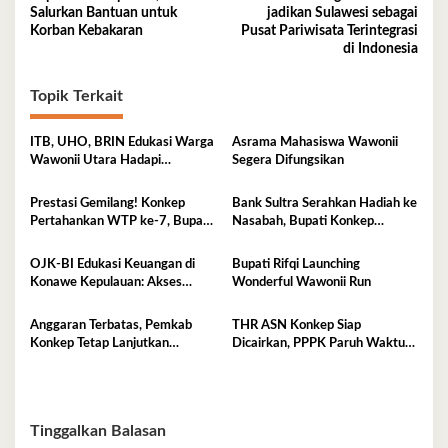
pos
Salurkan Bantuan untuk
jadikan Sulawesi sebagai
Korban Kebakaran
Pusat Pariwisata Terintegrasi
di Indonesia
Topik Terkait
ITB, UHO, BRIN Edukasi Warga
Asrama Mahasiswa Wawonii
Wawonii Utara Hadapi
Segera Difungsikan
Ancaman Gempa dan Tsunami
Prestasi Gemilang! Konkep
Bank Sultra Serahkan Hadiah ke
Pertahankan WTP ke-7, Bupati
Nasabah, Bupati Konkep
Rifqi: Jangan Cepat Puas
Apresiasi Sinergi Pemda
OJK-BI Edukasi Keuangan di
Bupati Rifqi Launching
Konawe Kepulauan: Akses
Wonderful Wawonii Run
Sudah Tinggi, Pemahaman
Masih Perlu Ditingkatkan
Anggaran Terbatas, Pemkab
THR ASN Konkep Siap
Konkep Tetap Lanjutkan
Dicairkan, PPPK Paruh Waktu
Pengaspalan Jalan Munse–
Tidak Termasuk
Tekonea
Tinggalkan Balasan