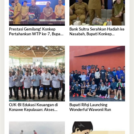
Prestasi Gemilang! Konkep
Bank Sultra Serahkan Hadiah ke
Pertahankan WTP ke-7, Bupati
Nasabah, Bupati Konkep
Rifqi: Jangan Cepat Puas
Apresiasi Sinergi Pemda
OJK-BI Edukasi Keuangan di
Bupati Rifqi Launching
Konawe Kepulauan: Akses
Wonderful Wawonii Run
Sudah Tinggi, Pemahaman
Masih Perlu Ditingkatkan