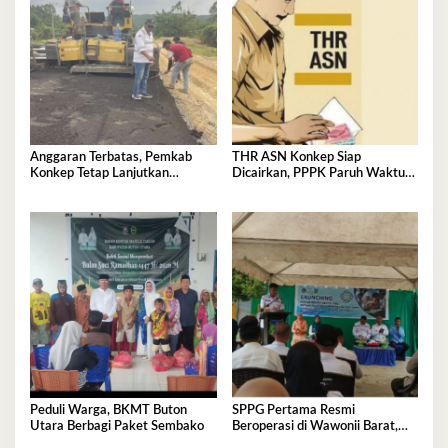
Anggaran Terbatas, Pemkab
THR ASN Konkep Siap
Konkep Tetap Lanjutkan
Dicairkan, PPPK Paruh Waktu
Pengaspalan Jalan Munse–
Tidak Termasuk
Tekonea
Peduli Warga, BKMT Buton
SPPG Pertama Resmi
Utara Berbagi Paket Sembako
Beroperasi di Wawonii Barat,
Bupati Konkep: Bahan Baku