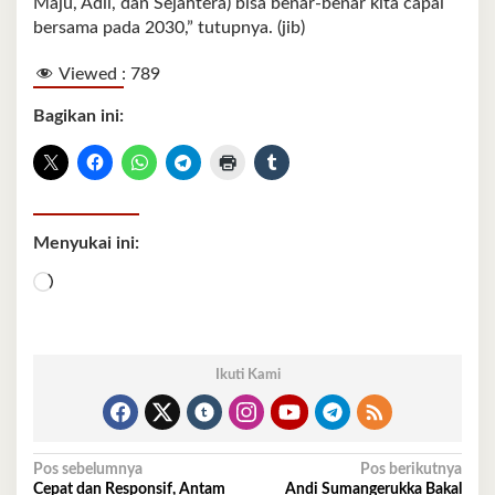
Maju, Adil, dan Sejahtera) bisa benar-benar kita capai
bersama pada 2030,” tutupnya. (jib)
Viewed :
789
Bagikan ini:
Menyukai ini:
Memuat...
Ikuti Kami
Navigasi
Pos sebelumnya
Pos berikutnya
Cepat dan Responsif, Antam
Andi Sumangerukka Bakal