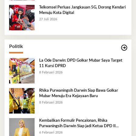
Telkomsel Perluas Jangkauan 5G, Dorong Kendari
Menuju Kota Digital
27 Juli 2026
Politik
La Ode Darwin: DPD Golkar Mubar Saya Target
11 Kursi DPRD
8 Februari 2026
Rhika Purwaningsih Darwin Siap Bawa Golkar
Mubar Menuju Era Kejayaan Baru
8 Februari 2026
Kembalikan Formulir Pencalonan, Rhika
Purwaningsih Darwin Siap jadi Ketua DPD II
Golkar Mubar
6 Februari 2026