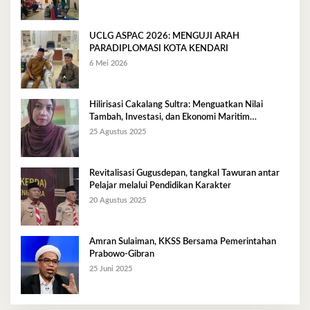
UCLG ASPAC 2026: MENGUJI ARAH
PARADIPLOMASI KOTA KENDARI
6 Mei 2026
Hilirisasi Cakalang Sultra: Menguatkan Nilai
Tambah, Investasi, dan Ekonomi Maritim
Berkelanjutan
25 Agustus 2025
Revitalisasi Gugusdepan, tangkal Tawuran antar
Pelajar melalui Pendidikan Karakter
20 Agustus 2025
Amran Sulaiman, KKSS Bersama Pemerintahan
Prabowo-Gibran
25 Juni 2025