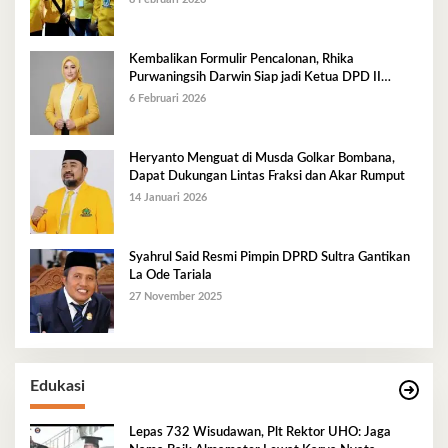
Kembalikan Formulir Pencalonan, Rhika
Purwaningsih Darwin Siap jadi Ketua DPD II
Golkar Mubar
6 Februari 2026
Heryanto Menguat di Musda Golkar Bombana,
Dapat Dukungan Lintas Fraksi dan Akar Rumput
14 Januari 2026
Syahrul Said Resmi Pimpin DPRD Sultra Gantikan
La Ode Tariala
27 November 2025
Edukasi
Lepas 732 Wisudawan, Plt Rektor UHO: Jaga