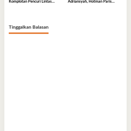
Komplotan Pencuri Lintas
Adriansyah, Hotman Paris
Provinsi
Derita Saraf Terjepit
Tinggalkan Balasan