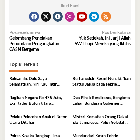
Ikuti Kami
Navigasi
Pos sebelumnya
Pos berikutnya
Gelombang Penolakan
Yuk Sedekah, Ini Janji Allah
pos
Penundaan Pengangkatan
SWT bagi Mereka yang Ikhlas
CASN Bergema
Topik Terkait
Ruksamin: Dulu Saya
Burhanuddin Resmi Nonaktifkan
Selamatkan, Kini Kau Ingin
Status Jaksa pada Febrie
Penjarakan Saya
Adriansyah
Rugikan Negara Rp 475 Juta,
Dua Pihak Bersikeras, Sengketa
Eks Kades Buton Utara
Lahan Bundaran Gubernur
Diserahkan ke Kejaksaan
Belum Selesai
Pelaku Pelecehan Anak di Buton
Misteri Kematian Orang Dekat
Utara Ditahan
Eks Jampidsus: Polisi Geledah
Jejak, Belum Ada Kesimpulan
Polres Kolaka Tangkap Lima
Mundur dari Kasus Febrie