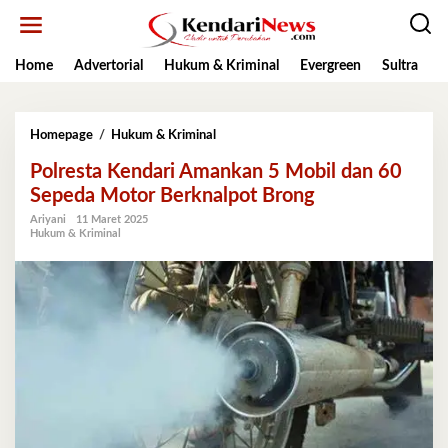
Lewati
ke
konten
Home
Advertorial
Hukum & Kriminal
Evergreen
Sultra
K
Polresta
Homepage
/
Hukum & Kriminal
Kendari
Polresta Kendari Amankan 5 Mobil dan 60
Amankan
5
Sepeda Motor Berknalpot Brong
Mobil
Ariyani
11 Maret 2025
dan
Hukum & Kriminal
60
Sepeda
Motor
Berknalpot
Brong