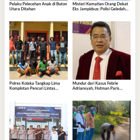
Pelaku Pelecehan Anak di Buton
Misteri Kematian Orang Dekat
Utara Ditahan
Eks Jampidsus: Polisi Geledah
Jejak, Belum Ada Kesimpulan
Polres Kolaka Tangkap Lima
Mundur dari Kasus Febrie
Komplotan Pencuri Lintas
Adriansyah, Hotman Paris
Provinsi
Derita Saraf Terjepit