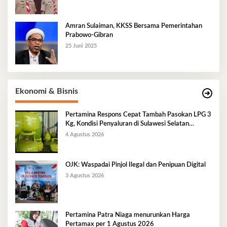
Amran Sulaiman, KKSS Bersama Pemerintahan
Prabowo-Gibran
25 Juni 2025
Ekonomi & Bisnis
Pertamina Respons Cepat Tambah Pasokan LPG 3
Kg, Kondisi Penyaluran di Sulawesi Selatan
Berlangsung Kondusif
4 Agustus 2026
OJK: Waspadai Pinjol Ilegal dan Penipuan Digital
3 Agustus 2026
Pertamina Patra Niaga menurunkan Harga
Pertamax per 1 Agustus 2026