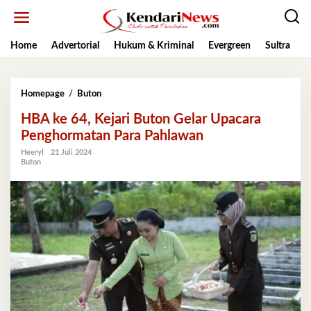
Lewati
ke
konten
Home
Advertorial
Hukum & Kriminal
Evergreen
Sultra
K
HBA
Homepage
/
Buton
ke
HBA ke 64, Kejari Buton Gelar Upacara
64,
Kejari
Penghormatan Para Pahlawan
Buton
Heeryl
21 Juli 2024
Gelar
Buton
Upacara
Penghormatan
Para
Pahlawan