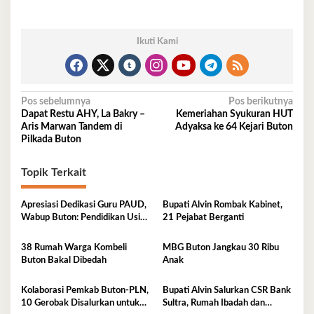
Ikuti Kami
Navigasi
Pos sebelumnya
Pos berikutnya
Dapat Restu AHY, La Bakry –
Kemeriahan Syukuran HUT
pos
Aris Marwan Tandem di
Adyaksa ke 64 Kejari Buton
Pilkada Buton
Topik Terkait
Apresiasi Dedikasi Guru PAUD,
Bupati Alvin Rombak Kabinet,
Wabup Buton: Pendidikan Usia
21 Pejabat Berganti
Dini Fondasi Generasi Emas
38 Rumah Warga Kombeli
MBG Buton Jangkau 30 Ribu
Buton Bakal Dibedah
Anak
Kolaborasi Pemkab Buton-PLN,
Bupati Alvin Salurkan CSR Bank
10 Gerobak Disalurkan untuk
Sultra, Rumah Ibadah dan