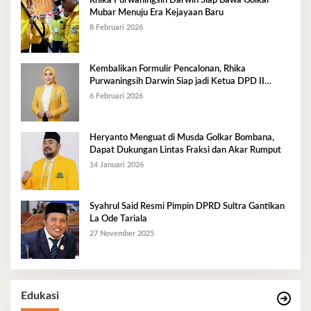
Rhika Purwaningsih Darwin Siap Bawa Golkar
Mubar Menuju Era Kejayaan Baru
8 Februari 2026
Kembalikan Formulir Pencalonan, Rhika
Purwaningsih Darwin Siap jadi Ketua DPD II
Golkar Mubar
6 Februari 2026
Heryanto Menguat di Musda Golkar Bombana,
Dapat Dukungan Lintas Fraksi dan Akar Rumput
14 Januari 2026
Syahrul Said Resmi Pimpin DPRD Sultra Gantikan
La Ode Tariala
27 November 2025
Edukasi