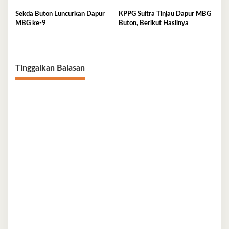
Pelaku UMKM
Sanitasi jadi Sasaran Bantuan
Sekda Buton Luncurkan Dapur
KPPG Sultra Tinjau Dapur MBG
MBG ke-9
Buton, Berikut Hasilnya
Tinggalkan Balasan