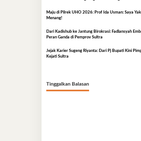
Kelurahan Lapulu
Maju di Pilrek UHO 2026: Prof Ida Usman: Saya Yakin
Menang!
Dari Kadishub ke Jantung Birokrasi: Fadlansyah Em
Peran Ganda di Pemprov Sultra
Jejak Karier Sugeng Riyanta: Dari Pj Bupati Kini Pim
Kejati Sultra
Tinggalkan Balasan