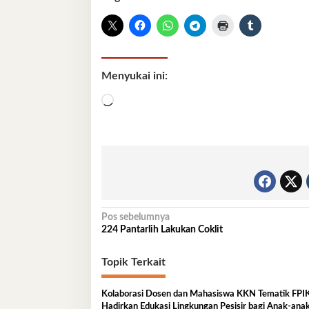
Menyukai ini:
Memuat...
Navigasi
Pos sebelumnya
224 Pantarlih Lakukan Coklit
pos
Topik Terkait
Kolaborasi Dosen dan Mahasiswa KKN Tematik FP
Hadirkan Edukasi Lingkungan Pesisir bagi Anak-anak