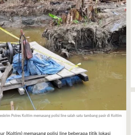
skrim Polres Koltim memasang polisi line salah satu tambang pasir di Koltim
oltim) memasang polisi line beberapa titik lokasi