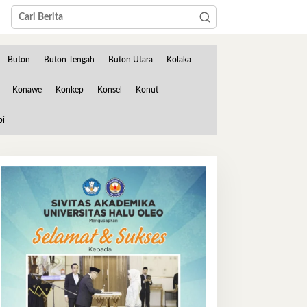
Buton
Buton Tengah
Buton Utara
Kolaka
Konawe
Konkep
Konsel
Konut
bi