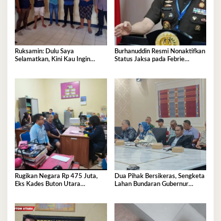
Ruksamin: Dulu Saya
Burhanuddin Resmi Nonaktifkan
Selamatkan, Kini Kau Ingin
Status Jaksa pada Febrie
Penjarakan Saya
Adriansyah
Rugikan Negara Rp 475 Juta,
Dua Pihak Bersikeras, Sengketa
Eks Kades Buton Utara
Lahan Bundaran Gubernur
Diserahkan ke Kejaksaan
Belum Selesai