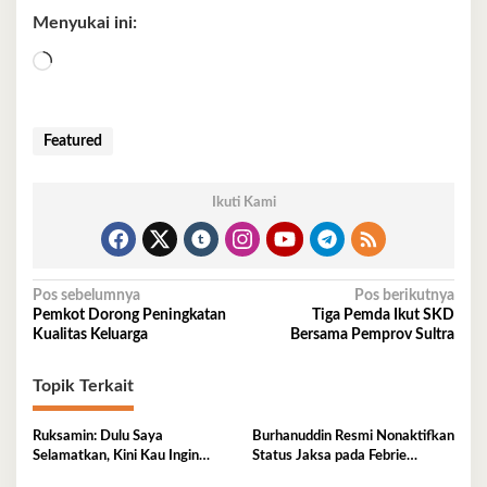
Menyukai ini:
Memuat...
Featured
Ikuti Kami
Navigasi
Pos sebelumnya
Pos berikutnya
Pemkot Dorong Peningkatan
Tiga Pemda Ikut SKD
pos
Kualitas Keluarga
Bersama Pemprov Sultra
Topik Terkait
Ruksamin: Dulu Saya
Burhanuddin Resmi Nonaktifkan
Selamatkan, Kini Kau Ingin
Status Jaksa pada Febrie
Penjarakan Saya
Adriansyah