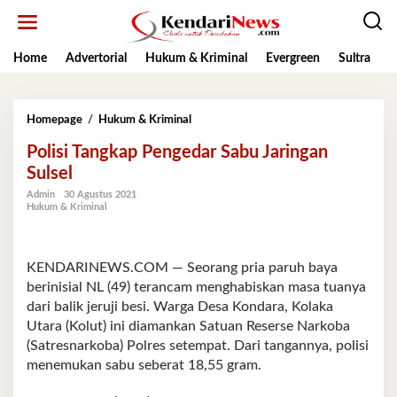
Lewati
ke
konten
Home
Advertorial
Hukum & Kriminal
Evergreen
Sultra
K
Polisi
Homepage
/
Hukum & Kriminal
Tangkap
Polisi Tangkap Pengedar Sabu Jaringan
Pengedar
Sabu
Sulsel
Jaringan
Admin
30 Agustus 2021
Sulsel
Hukum & Kriminal
KENDARINEWS.COM — Seorang pria paruh baya
berinisial NL (49) terancam menghabiskan masa tuanya
dari balik jeruji besi. Warga Desa Kondara, Kolaka
Utara (Kolut) ini diamankan Satuan Reserse Narkoba
(Satresnarkoba) Polres setempat. Dari tangannya, polisi
menemukan sabu seberat 18,55 gram.