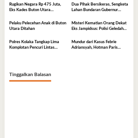
Rugikan Negara Rp 475 Juta,
Dua Pihak Bersikeras, Sengketa
Eks Kades Buton Utara
Lahan Bundaran Gubernur
Diserahkan ke Kejaksaan
Belum Selesai
Pelaku Pelecehan Anak di Buton
Misteri Kematian Orang Dekat
Utara Ditahan
Eks Jampidsus: Polisi Geledah
Jejak, Belum Ada Kesimpulan
Polres Kolaka Tangkap Lima
Mundur dari Kasus Febrie
Komplotan Pencuri Lintas
Adriansyah, Hotman Paris
Provinsi
Derita Saraf Terjepit
Tinggalkan Balasan