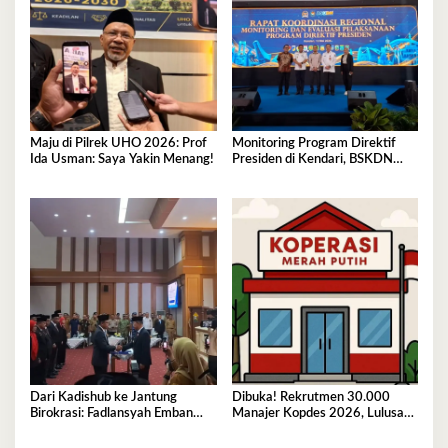
Maju di Pilrek UHO 2026: Prof
Monitoring Program Direktif
Ida Usman: Saya Yakin Menang!
Presiden di Kendari, BSKDN
Kemendagri Perkuat
Sinkronisasi Pusat dan Daerah
Dari Kadishub ke Jantung
Dibuka! Rekrutmen 30.000
Birokrasi: Fadlansyah Emban
Manajer Kopdes 2026, Lulusan
Peran Ganda di Pemprov Sultra
D3-S1 Wajib Tahu Ini