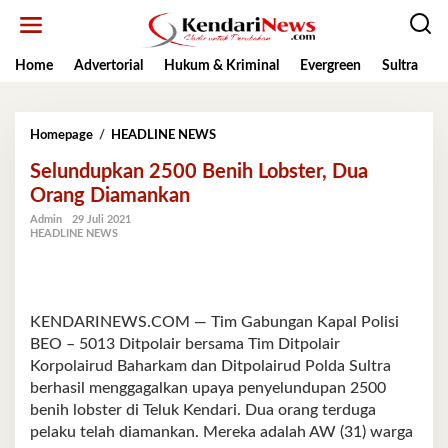
Lewati
ke
konten
Home
Advertorial
Hukum & Kriminal
Evergreen
Sultra
K
Selundupkan
Homepage
/
HEADLINE NEWS
2500
Selundupkan 2500 Benih Lobster, Dua
Benih
Lobster,
Orang Diamankan
Dua
Admin
29 Juli 2021
Orang
HEADLINE NEWS
Diamankan
KENDARINEWS.COM — Tim Gabungan Kapal Polisi
BEO – 5013 Ditpolair bersama Tim Ditpolair
Korpolairud Baharkam dan Ditpolairud Polda Sultra
berhasil menggagalkan upaya penyelundupan 2500
benih lobster di Teluk Kendari. Dua orang terduga
pelaku telah diamankan. Mereka adalah AW (31) warga