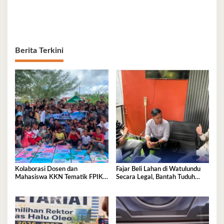
Berita Terkini
Kolaborasi Dosen dan
Fajar Beli Lahan di Watulundu
Mahasiswa KKN Tematik FPIK
Secara Legal, Bantah Tuduh
UHO Hadirkan Edukasi
Serobot Lahan
Lingkungan Pesisir bagi Anak-
anak di Kelurahan Lapulu