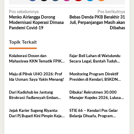
Navigasi
Pos sebelumnya
Pos berikutnya
Menko Airlangga Dorong
Bebas Denda PKB Berakhir 31
pos
Modernisasi Koperasi Dimasa
Juli, Perpanjangan Masih akan
Pandemi Covid-19
Dibahas
Topik Terkait
Kolaborasi Dosen dan
Fajar Beli Lahan di Watulundu
Mahasiswa KKN Tematik FPIK
Secara Legal, Bantah Tuduh
UHO Hadirkan Edukasi
Serobot Lahan
Lingkungan Pesisir bagi Anak-
Maju di Pilrek UHO 2026: Prof
Monitoring Program Direktif
anak di Kelurahan Lapulu
Ida Usman: Saya Yakin Menang!
Presiden di Kendari, BSKDN
Kemendagri Perkuat
Sinkronisasi Pusat dan Daerah
Dari Kadishub ke Jantung
Dibuka! Rekrutmen 30.000
Birokrasi: Fadlansyah Emban
Manajer Kopdes 2026, Lulusan
Peran Ganda di Pemprov Sultra
D3-S1 Wajib Tahu Ini
Jejak Karier Sugeng Riyanta:
STIE 66 – Kendari Pos Gelar
Dari Pj Bupati Kini Pimpin Kejati
Belanja Dhuafa, Program
Sultra
Berbagi di Bulan Ramadan