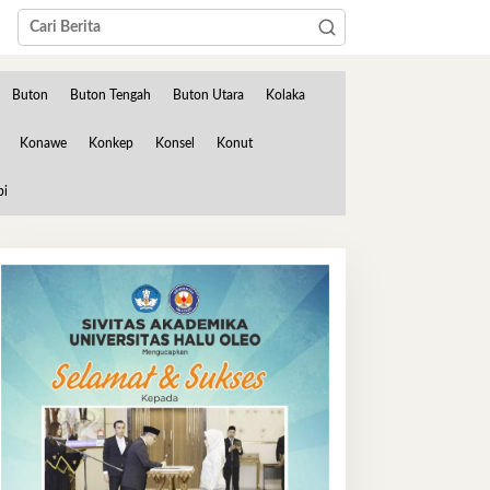
Buton
Buton Tengah
Buton Utara
Kolaka
Konawe
Konkep
Konsel
Konut
bi