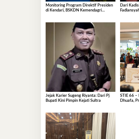
Monitoring Program Direktif Presiden
Dari Kadis
di Kendari, BSKDN Kemendagri
Fadlansya
Perkuat Sinkronisasi Pusat dan Daerah
Pemprov S
Jejak Karier Sugeng Riyanta: Dari Pj
STIE 66 – 
Bupati Kini Pimpin Kejati Sultra
Dhuafa, Pr
Ramadan