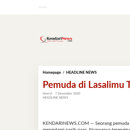
Lewati
ke
konten
Pemuda
Homepage
/
HEADLINE NEWS
di
Pemuda di Lasalimu T
Lasalimu
Tewas
Tersengat
Heeryl
7 Desember 2020
HEADLINE NEWS
Listrik
KENDARINEWS.COM — Seorang pemuda Yud
mengalami nasib naas. Nyawanya terenggut 