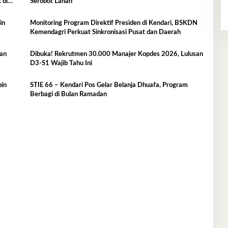
 di
Serobot Lahan
Monitoring Program Direktif Presiden di Kendari, BSKDN
Kemendagri Perkuat Sinkronisasi Pusat dan Daerah
ban
Dibuka! Rekrutmen 30.000 Manajer Kopdes 2026, Lulusan
D3-S1 Wajib Tahu Ini
pin
STIE 66 – Kendari Pos Gelar Belanja Dhuafa, Program
Berbagi di Bulan Ramadan