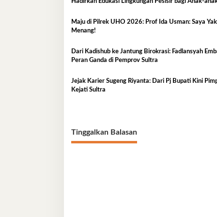
Hadirkan Edukasi Lingkungan Pesisir bagi Anak-anak
Kelurahan Lapulu
Maju di Pilrek UHO 2026: Prof Ida Usman: Saya Yakin
Menang!
Dari Kadishub ke Jantung Birokrasi: Fadlansyah Em
Peran Ganda di Pemprov Sultra
Jejak Karier Sugeng Riyanta: Dari Pj Bupati Kini Pim
Kejati Sultra
Tinggalkan Balasan