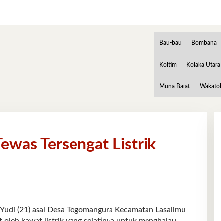
Bau-bau
Bombana
Koltim
Kolaka Utara
Muna Barat
Wakato
ewas Tersengat Listrik
i (21) asal Desa Togomangura Kecamatan Lasalimu
oleh kawat listrik yang sejatinya untuk menghalau