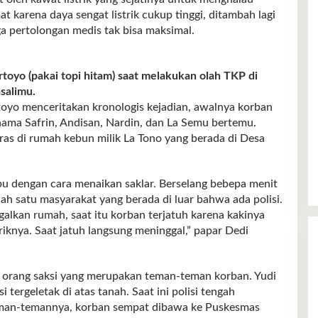
 karena daya sengat listrik cukup tinggi, ditambah lagi
ga pertolongan medis tak bisa maksimal.
toyo (pakai topi hitam) saat melakukan olah TKP di
salimu.
oyo menceritakan kronologis kejadian, awalnya korban
ma Safrin, Andisan, Nardin, dan La Semu bertemu.
as di rumah kebun milik La Tono yang berada di Desa
pu dengan cara menaikan saklar. Berselang bebepa menit
lah satu masyarakat yang berada di luar bahwa ada polisi.
lkan rumah, saat itu korban terjatuh karena kakinya
riknya. Saat jatuh langsung meninggal,” papar Dedi
 4 orang saksi yang merupakan teman-teman korban. Yudi
tergeletak di atas tanah. Saat ini polisi tengah
man-temannya, korban sempat dibawa ke Puskesmas