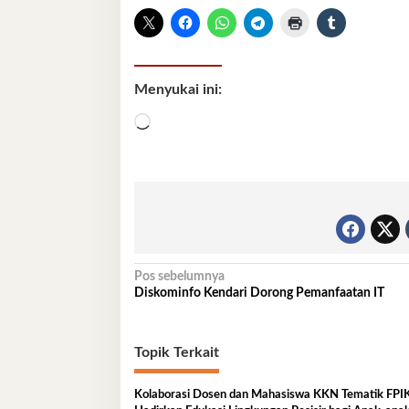
Menyukai ini:
Memuat...
Navigasi
Pos sebelumnya
Diskominfo Kendari Dorong Pemanfaatan IT
pos
Topik Terkait
Kolaborasi Dosen dan Mahasiswa KKN Tematik FP