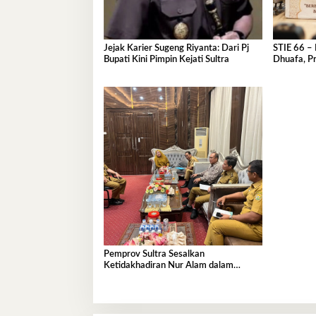
Jejak Karier Sugeng Riyanta: Dari Pj
STIE 66 – 
Bupati Kini Pimpin Kejati Sultra
Dhuafa, Pr
Ramadan
Pemprov Sultra Sesalkan
Ketidakhadiran Nur Alam dalam
Mediasi Polemik Unsultra