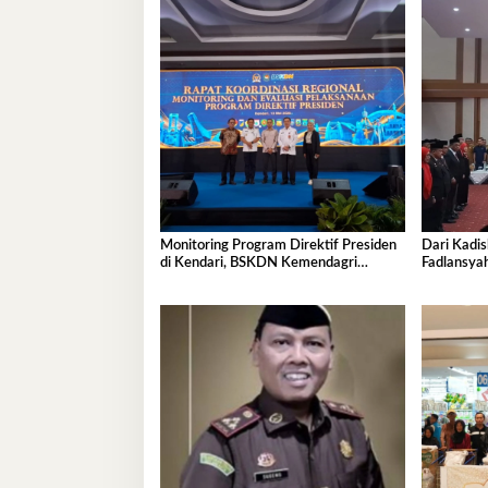
Monitoring Program Direktif Presiden
Dari Kadis
di Kendari, BSKDN Kemendagri
Fadlansya
Perkuat Sinkronisasi Pusat dan Daerah
Pemprov S