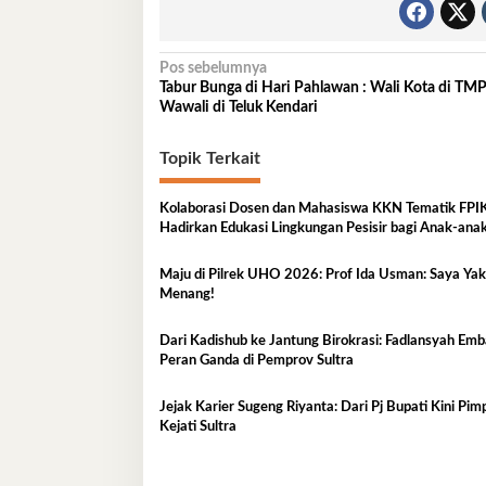
Navigasi
Pos sebelumnya
Tabur Bunga di Hari Pahlawan : Wali Kota di TMP
pos
Wawali di Teluk Kendari
Topik Terkait
Kolaborasi Dosen dan Mahasiswa KKN Tematik FP
Hadirkan Edukasi Lingkungan Pesisir bagi Anak-anak
Kelurahan Lapulu
Maju di Pilrek UHO 2026: Prof Ida Usman: Saya Yakin
Menang!
Dari Kadishub ke Jantung Birokrasi: Fadlansyah Em
Peran Ganda di Pemprov Sultra
Jejak Karier Sugeng Riyanta: Dari Pj Bupati Kini Pim
Kejati Sultra