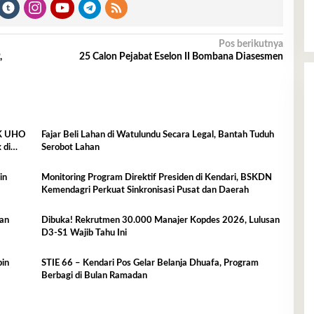
Pos berikutnya
,
25 Calon Pejabat Eselon II Bombana Diasesmen
IK UHO
Fajar Beli Lahan di Watulundu Secara Legal, Bantah Tuduh
 di
Serobot Lahan
Monitoring Program Direktif Presiden di Kendari, BSKDN
Kemendagri Perkuat Sinkronisasi Pusat dan Daerah
ban
Dibuka! Rekrutmen 30.000 Manajer Kopdes 2026, Lulusan
D3-S1 Wajib Tahu Ini
pin
STIE 66 – Kendari Pos Gelar Belanja Dhuafa, Program
Berbagi di Bulan Ramadan