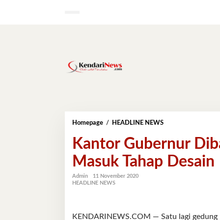
Lewati
ke
konten
Kantor
Homepage
/
HEADLINE NEWS
Gubernur
Kantor Gubernur Dib
Dibangun
22
Masuk Tahap Desain
Lantai,
Sekarang
Masuk
Admin
11 November 2020
HEADLINE NEWS
Tahap
Desain
KENDARINEWS.COM — Satu lagi gedung pen