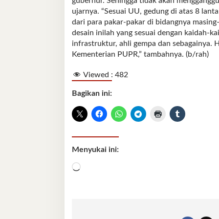
gubernur. Sehingga tidak akan mengganggu a
ujarnya. “Sesuai UU, gedung di atas 8 lanta
dari para pakar-pakar di bidangnya masi
desain inilah yang sesuai dengan kaidah-kaid
infrastruktur, ahli gempa dan sebagainya.
Kementerian PUPR,” tambahnya. (b/rah)
Viewed :
482
Bagikan ini:
Menyukai ini:
Memuat...