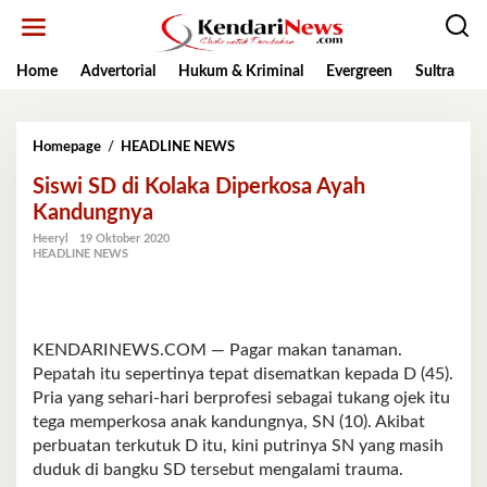
Lewati
ke
konten
Home
Advertorial
Hukum & Kriminal
Evergreen
Sultra
K
Siswi
Homepage
/
HEADLINE NEWS
SD
Siswi SD di Kolaka Diperkosa Ayah
di
Kolaka
Kandungnya
Diperkosa
Heeryl
19 Oktober 2020
Ayah
HEADLINE NEWS
Kandungnya
KENDARINEWS.COM — Pagar makan tanaman.
Pepatah itu sepertinya tepat disematkan kepada D (45).
Pria yang sehari-hari berprofesi sebagai tukang ojek itu
tega memperkosa anak kandungnya, SN (10). Akibat
perbuatan terkutuk D itu, kini putrinya SN yang masih
duduk di bangku SD tersebut mengalami trauma.