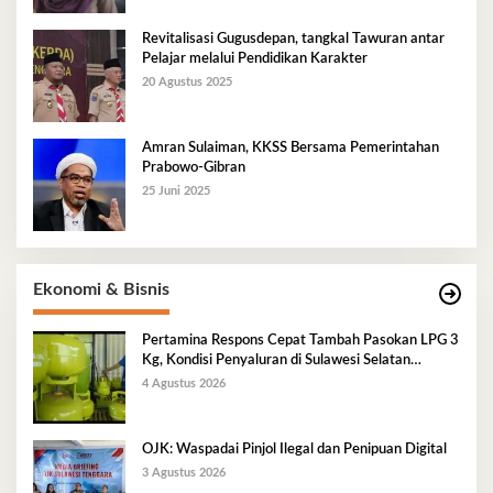
Revitalisasi Gugusdepan, tangkal Tawuran antar
Pelajar melalui Pendidikan Karakter
20 Agustus 2025
Amran Sulaiman, KKSS Bersama Pemerintahan
Prabowo-Gibran
25 Juni 2025
Ekonomi & Bisnis
Pertamina Respons Cepat Tambah Pasokan LPG 3
Kg, Kondisi Penyaluran di Sulawesi Selatan
Berlangsung Kondusif
4 Agustus 2026
OJK: Waspadai Pinjol Ilegal dan Penipuan Digital
3 Agustus 2026