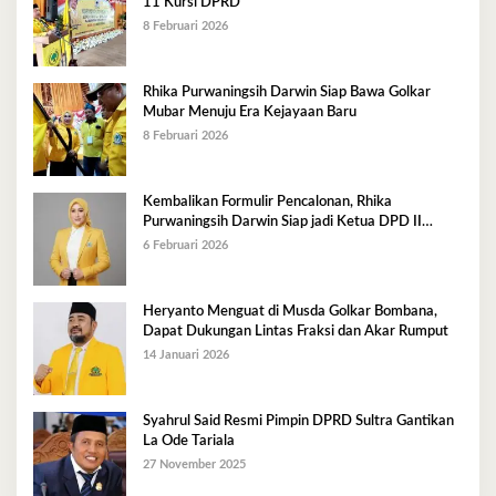
11 Kursi DPRD
8 Februari 2026
Rhika Purwaningsih Darwin Siap Bawa Golkar
Mubar Menuju Era Kejayaan Baru
8 Februari 2026
Kembalikan Formulir Pencalonan, Rhika
Purwaningsih Darwin Siap jadi Ketua DPD II
Golkar Mubar
6 Februari 2026
Heryanto Menguat di Musda Golkar Bombana,
Dapat Dukungan Lintas Fraksi dan Akar Rumput
14 Januari 2026
Syahrul Said Resmi Pimpin DPRD Sultra Gantikan
La Ode Tariala
27 November 2025