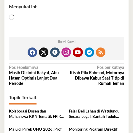
Menyukai ini:
Memuat...
Ikuti Kami
Navigasi
Pos sebelumnya
Pos berikutnya
Masih Dicintai Rakyat, Abu
Kisah Pilu Rahmad, Motornya
pos
Hasan Optimis Lanjut Dua
Dibawa Kabur Saat Titip di
Periode
Rumah Teman
Topik Terkait
Kolaborasi Dosen dan
Fajar Beli Lahan di Watulundu
Mahasiswa KKN Tematik FPIK
Secara Legal, Bantah Tuduh
UHO Hadirkan Edukasi
Serobot Lahan
Lingkungan Pesisir bagi Anak-
Maju di Pilrek UHO 2026: Prof
Monitoring Program Direktif
anak di Kelurahan Lapulu