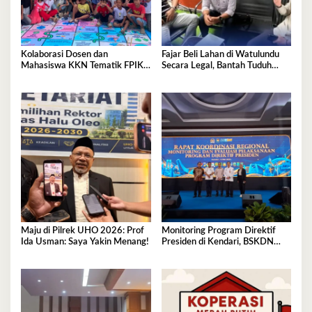
Kolaborasi Dosen dan
Fajar Beli Lahan di Watulundu
Mahasiswa KKN Tematik FPIK
Secara Legal, Bantah Tuduh
UHO Hadirkan Edukasi
Serobot Lahan
Lingkungan Pesisir bagi Anak-
anak di Kelurahan Lapulu
Maju di Pilrek UHO 2026: Prof
Monitoring Program Direktif
Ida Usman: Saya Yakin Menang!
Presiden di Kendari, BSKDN
Kemendagri Perkuat
Sinkronisasi Pusat dan Daerah