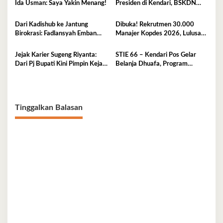
Ida Usman: Saya Yakin Menang!
Presiden di Kendari, BSKDN
Kemendagri Perkuat
Sinkronisasi Pusat dan Daerah
Dari Kadishub ke Jantung
Dibuka! Rekrutmen 30.000
Birokrasi: Fadlansyah Emban
Manajer Kopdes 2026, Lulusan
Peran Ganda di Pemprov Sultra
D3-S1 Wajib Tahu Ini
Jejak Karier Sugeng Riyanta:
STIE 66 – Kendari Pos Gelar
Dari Pj Bupati Kini Pimpin Kejati
Belanja Dhuafa, Program
Sultra
Berbagi di Bulan Ramadan
Tinggalkan Balasan