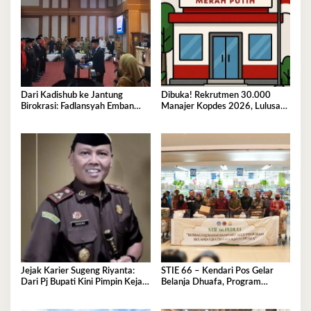
Dari Kadishub ke Jantung
Dibuka! Rekrutmen 30.000
Birokrasi: Fadlansyah Emban
Manajer Kopdes 2026, Lulusan
Peran Ganda di Pemprov Sultra
D3-S1 Wajib Tahu Ini
Jejak Karier Sugeng Riyanta:
STIE 66 – Kendari Pos Gelar
Dari Pj Bupati Kini Pimpin Kejati
Belanja Dhuafa, Program
Sultra
Berbagi di Bulan Ramadan