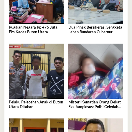
Rugikan Negara Rp 475 Juta,
Dua Pihak Bersikeras, Sengketa
Eks Kades Buton Utara
Lahan Bundaran Gubernur
Diserahkan ke Kejaksaan
Belum Selesai
Pelaku Pelecehan Anak di Buton
Misteri Kematian Orang Dekat
Utara Ditahan
Eks Jampidsus: Polisi Geledah
Jejak, Belum Ada Kesimpulan