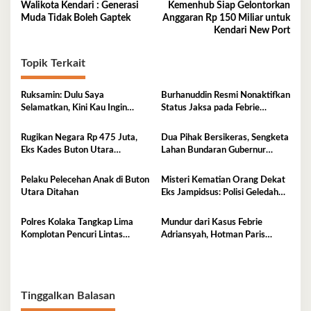
Walikota Kendari : Generasi
Kemenhub Siap Gelontorkan
pos
Muda Tidak Boleh Gaptek
Anggaran Rp 150 Miliar untuk
Kendari New Port
Topik Terkait
Ruksamin: Dulu Saya
Burhanuddin Resmi Nonaktifkan
Selamatkan, Kini Kau Ingin
Status Jaksa pada Febrie
Penjarakan Saya
Adriansyah
Rugikan Negara Rp 475 Juta,
Dua Pihak Bersikeras, Sengketa
Eks Kades Buton Utara
Lahan Bundaran Gubernur
Diserahkan ke Kejaksaan
Belum Selesai
Pelaku Pelecehan Anak di Buton
Misteri Kematian Orang Dekat
Utara Ditahan
Eks Jampidsus: Polisi Geledah
Jejak, Belum Ada Kesimpulan
Polres Kolaka Tangkap Lima
Mundur dari Kasus Febrie
Komplotan Pencuri Lintas
Adriansyah, Hotman Paris
Provinsi
Derita Saraf Terjepit
Tinggalkan Balasan