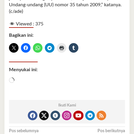
Undang-undang (UU) nomor 35 tahun 2009,” katanya.
(c/ade)
Viewed :
375
Bagikan ini:
Menyukai ini:
Memuat...
Ikuti Kami
Navigasi
Pos sebelumnya
Pos berikutnya