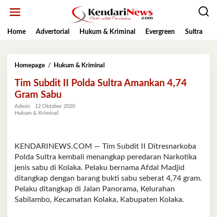
Lewati
ke
konten
Home
Advertorial
Hukum & Kriminal
Evergreen
Sultra
K
Tim
Homepage
/
Hukum & Kriminal
Subdit
Tim Subdit II Polda Sultra Amankan 4,74
II
Polda
Gram Sabu
Sultra
Admin
12 Oktober 2020
Amankan
Hukum & Kriminal
4,74
Gram
Sabu
KENDARINEWS.COM — Tim Subdit II Ditresnarkoba
Polda Sultra kembali menangkap peredaran Narkotika
jenis sabu di Kolaka. Pelaku bernama Afdal Madjid
ditangkap dengan barang bukti sabu seberat 4,74 gram.
Pelaku ditangkap di Jalan Panorama, Kelurahan
Sabilambo, Kecamatan Kolaka, Kabupaten Kolaka.