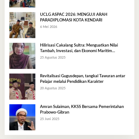
UCLG ASPAC 2026: MENGUJI ARAH
PARADIPLOMASI KOTA KENDARI
6 Mei 2026
Hilirisasi Cakalang Sultra: Menguatkan Nilai
Tambah, Investasi, dan Ekonomi Maritim
Berkelanjutan
25 Agustus 2025
Revitalisasi Gugusdepan, tangkal Tawuran antar
Pelajar melalui Pendidikan Karakter
20 Agustus 2025
Amran Sulaiman, KKSS Bersama Pemerintahan
Prabowo-Gibran
25 Juni 2025