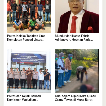
Polres Kolaka Tangkap Lima
Mundur dari Kasus Febrie
Komplotan Pencuri Lintas
Adriansyah, Hotman Paris
Provinsi
Derita Saraf Terjepit
Polres dan Kejari Baubau
Duel Sajam Dipicu Miras, Satu
Komitmen Wujudkan
Orang Tewas di Muna Barat
Penegakan Hukum Berkualitas