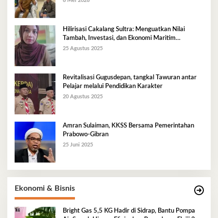
6 Mei 2026
Hilirisasi Cakalang Sultra: Menguatkan Nilai
Tambah, Investasi, dan Ekonomi Maritim
Berkelanjutan
25 Agustus 2025
Revitalisasi Gugusdepan, tangkal Tawuran antar
Pelajar melalui Pendidikan Karakter
20 Agustus 2025
Amran Sulaiman, KKSS Bersama Pemerintahan
Prabowo-Gibran
25 Juni 2025
Ekonomi & Bisnis
Bright Gas 5,5 KG Hadir di Sidrap, Bantu Pompa