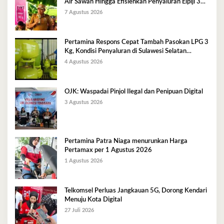
Air Sawah Hingga Efisienkan Penyaluran Elpiji 3
Kg
7 Agustus 2026
Pertamina Respons Cepat Tambah Pasokan LPG 3
Kg, Kondisi Penyaluran di Sulawesi Selatan
Berlangsung Kondusif
4 Agustus 2026
OJK: Waspadai Pinjol Ilegal dan Penipuan Digital
3 Agustus 2026
Pertamina Patra Niaga menurunkan Harga
Pertamax per 1 Agustus 2026
1 Agustus 2026
Telkomsel Perluas Jangkauan 5G, Dorong Kendari
Menuju Kota Digital
27 Juli 2026