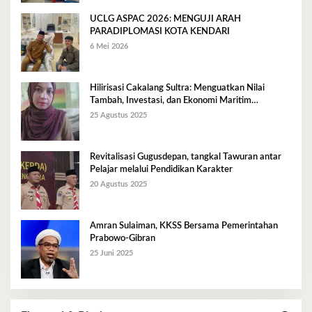
UCLG ASPAC 2026: MENGUJI ARAH
PARADIPLOMASI KOTA KENDARI
6 Mei 2026
Hilirisasi Cakalang Sultra: Menguatkan Nilai
Tambah, Investasi, dan Ekonomi Maritim
Berkelanjutan
25 Agustus 2025
Revitalisasi Gugusdepan, tangkal Tawuran antar
Pelajar melalui Pendidikan Karakter
20 Agustus 2025
Amran Sulaiman, KKSS Bersama Pemerintahan
Prabowo-Gibran
25 Juni 2025