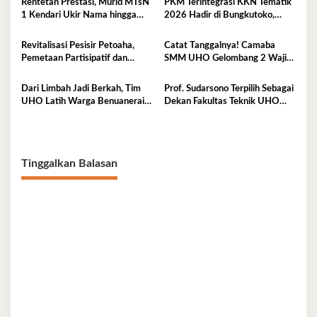
Rentetan Prestasi, Murid MTsN
PKM Terintegrasi KKN Tematik
1 Kendari Ukir Nama hingga
2026 Hadir di Bungkutoko,
Kancah Internasional
Angkat Potensi Tumbuhan Obat
Tradisional Pesisir
Revitalisasi Pesisir Petoaha,
Catat Tanggalnya! Camaba
Pemetaan Partisipatif dan
SMM UHO Gelombang 2 Wajib
Pengelolaan Sampah
Ikut Pemkes 7 Agustus
Dari Limbah Jadi Berkah, Tim
Prof. Sudarsono Terpilih Sebagai
UHO Latih Warga Benuanerai
Dekan Fakultas Teknik UHO
Olah Sabut Kelapa
Periode 2026–2030
Tinggalkan Balasan