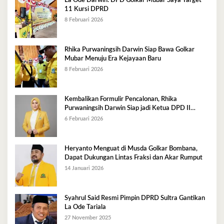
La Ode Darwin: DPD Golkar Mubar Saya Target
11 Kursi DPRD
8 Februari 2026
Rhika Purwaningsih Darwin Siap Bawa Golkar
Mubar Menuju Era Kejayaan Baru
8 Februari 2026
Kembalikan Formulir Pencalonan, Rhika
Purwaningsih Darwin Siap jadi Ketua DPD II
Golkar Mubar
6 Februari 2026
Heryanto Menguat di Musda Golkar Bombana,
Dapat Dukungan Lintas Fraksi dan Akar Rumput
14 Januari 2026
Syahrul Said Resmi Pimpin DPRD Sultra Gantikan
La Ode Tariala
27 November 2025