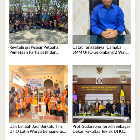
Revitalisasi Pesisir Petoaha,
Catat Tanggalnya! Camaba
Pemetaan Partisipatif dan
SMM UHO Gelombang 2 Wajib
Pengelolaan Sampah
Ikut Pemkes 7 Agustus
Dari Limbah Jadi Berkah, Tim
Prof. Sudarsono Terpilih Sebagai
UHO Latih Warga Benuanerai
Dekan Fakultas Teknik UHO
Olah Sabut Kelapa
Periode 2026–2030