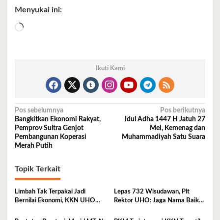
Menyukai ini:
Memuat...
Ikuti Kami
Navigasi
Pos sebelumnya
Pos berikutnya
Bangkitkan Ekonomi Rakyat,
Idul Adha 1447 H Jatuh 27
pos
Pemprov Sultra Genjot
Mei, Kemenag dan
Pembangunan Koperasi
Muhammadiyah Satu Suara
Merah Putih
Topik Terkait
Limbah Tak Terpakai Jadi
Lepas 732 Wisudawan, Plt
Bernilai Ekonomi, KKN UHO
Rektor UHO: Jaga Nama Baik
Olah Kelapa Jadi Asap Cair dan
Almamater Lewat Karya Nyata
Briket