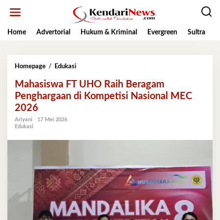
Lewati
ke
konten
Home
Advertorial
Hukum & Kriminal
Evergreen
Sultra
K
Mahasiswa
Homepage
/
Edukasi
FT
Mahasiswa FT UHO Raih Beragam
UHO
Raih
Penghargaan di Kompetisi Nasional MEC
Beragam
2026
Penghargaan
di
Ariyani
17 Mei 2026
Edukasi
Kompetisi
Nasional
MEC
2026