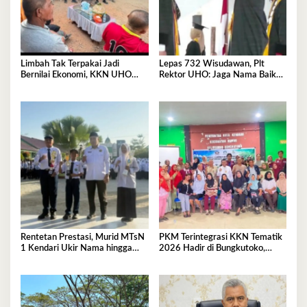
Limbah Tak Terpakai Jadi
Lepas 732 Wisudawan, Plt
Bernilai Ekonomi, KKN UHO
Rektor UHO: Jaga Nama Baik
Olah Kelapa Jadi Asap Cair dan
Almamater Lewat Karya Nyata
Briket
Rentetan Prestasi, Murid MTsN
PKM Terintegrasi KKN Tematik
1 Kendari Ukir Nama hingga
2026 Hadir di Bungkutoko,
Kancah Internasional
Angkat Potensi Tumbuhan Obat
Tradisional Pesisir