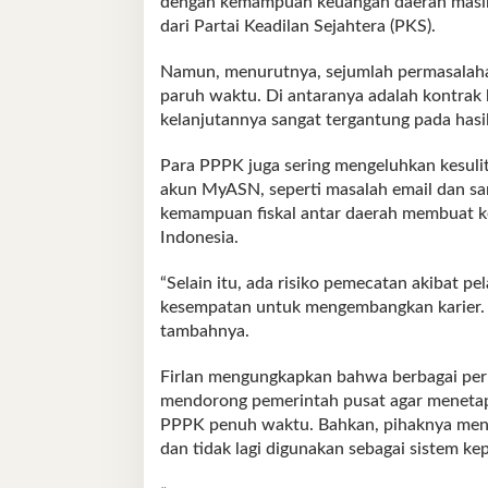
dengan kemampuan keuangan daerah masing-m
dari Partai Keadilan Sejahtera (PKS).
Namun, menurutnya, sejumlah permasalaha
paruh waktu. Di antaranya adalah kontrak 
kelanjutannya sangat tergantung pada hasi
Para PPPK juga sering mengeluhkan kesuli
akun MyASN, seperti masalah email dan san
kemampuan fiskal antar daerah membuat ke
Indonesia.
“Selain itu, ada risiko pemecatan akibat pe
kesempatan untuk mengembangkan karier. In
tambahnya.
Firlan mengungkapkan bahwa berbagai perm
mendorong pemerintah pusat agar menetap
PPPK penuh waktu. Bahkan, pihaknya mende
dan tidak lagi digunakan sebagai sistem k