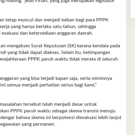
asing,” jelas Firlan, yang juga merupakan legislator
n tetap muncul dan menjadi beban bagi para PPPK
kerja yang hanya berlaku satu tahun, sehingga
l evaluasi dan ketersediaan anggaran daerah.
tan mengakses Surat Keputusan (SK) karena kendala pada
di yang tidak dapat diakses. Selain itu, ketimpangan
sejahteraan PPPK paruh waktu tidak merata di seluruh
langgaran yang bisa terjadi kapan saja, serta minimnya
i semua menjadi perhatian serius bagi kami,”
asalahan tersebut telah menjadi dasar untuk
kan PPPK paruh waktu sebagai skema transisi menuju
ngar bahwa skema ini berpotensi dievaluasi lebih lanjut
epegawaian yang permanen.