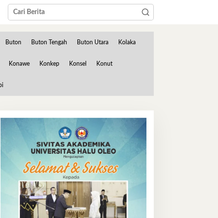
Buton
Buton Tengah
Buton Utara
Kolaka
Konawe
Konkep
Konsel
Konut
bi