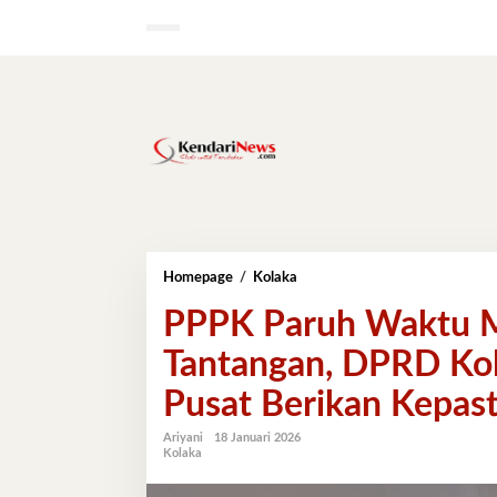
Lewati
ke
konten
PPPK
Homepage
/
Kolaka
Paruh
PPPK Paruh Waktu M
Waktu
Masih
Tantangan, DPRD Ko
Hadapi
Banyak
Pusat Berikan Kepast
Tantangan,
DPRD
Kolaka
Ariyani
18 Januari 2026
Kolaka
Dorong
Pemerintah
Pusat