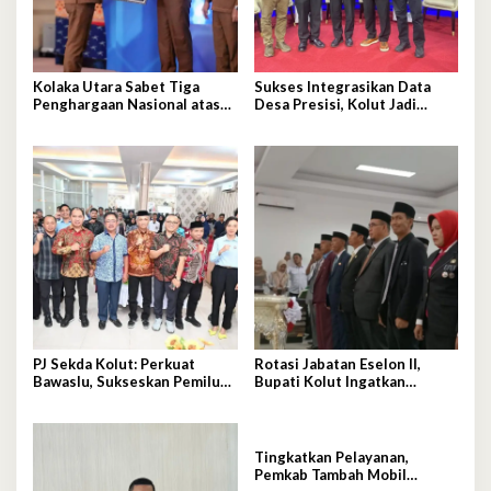
Kolaka Utara Sabet Tiga
Sukses Integrasikan Data
Penghargaan Nasional atas
Desa Presisi, Kolut Jadi
Inovasi dan Kinerja Layanan
Contoh Nasional
Adminduk yang Gemilang
PJ Sekda Kolut: Perkuat
Rotasi Jabatan Eselon II,
Bawaslu, Sukseskan Pemilu
Bupati Kolut Ingatkan
Berkualitas
Pejabat Hindari Arogansi
Tingkatkan Pelayanan,
Pemkab Tambah Mobil