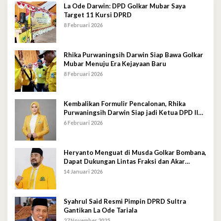
La Ode Darwin: DPD Golkar Mubar Saya
Target 11 Kursi DPRD
8 Februari 2026
Rhika Purwaningsih Darwin Siap Bawa Golkar
Mubar Menuju Era Kejayaan Baru
8 Februari 2026
Kembalikan Formulir Pencalonan, Rhika
Purwaningsih Darwin Siap jadi Ketua DPD II
Golkar Mubar
6 Februari 2026
Heryanto Menguat di Musda Golkar Bombana,
Dapat Dukungan Lintas Fraksi dan Akar
Rumput
14 Januari 2026
Syahrul Said Resmi Pimpin DPRD Sultra
Gantikan La Ode Tariala
27 November 2025