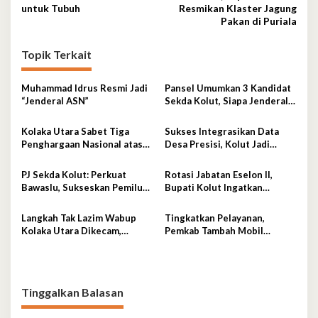
untuk Tubuh
Resmikan Klaster Jagung
Pakan di Puriala
Topik Terkait
Muhammad Idrus Resmi Jadi
Pansel Umumkan 3 Kandidat
“Jenderal ASN”
Sekda Kolut, Siapa Jenderal
ASN Terpilih?
Kolaka Utara Sabet Tiga
Sukses Integrasikan Data
Penghargaan Nasional atas
Desa Presisi, Kolut Jadi
Inovasi dan Kinerja Layanan
Contoh Nasional
Adminduk yang Gemilang
PJ Sekda Kolut: Perkuat
Rotasi Jabatan Eselon II,
Bawaslu, Sukseskan Pemilu
Bupati Kolut Ingatkan
Berkualitas
Pejabat Hindari Arogansi
Langkah Tak Lazim Wabup
Tingkatkan Pelayanan,
Kolaka Utara Dikecam,
Pemkab Tambah Mobil
Pengamat Kebijakan Publik
Damkar
Angkat Bicara
Tinggalkan Balasan