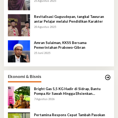
25 Agustus 2025
Revitalisasi Gugusdepan, tangkal Tawuran
antar Pelajar melalui Pendidikan Karakter
20 Agustus 2025
Amran Sulaiman, KKSS Bersama
Pemerintahan Prabowo-Gibran
25 Juni 2025
Ekonomi & Bisnis
Bright Gas 5,5 KG Hadir di Sidrap, Bantu
Pompa Air Sawah Hingga Efisienkan
Penyaluran Elpiji 3 Kg
7 Agustus 2026
Pertamina Respons Cepat Tambah Pasokan