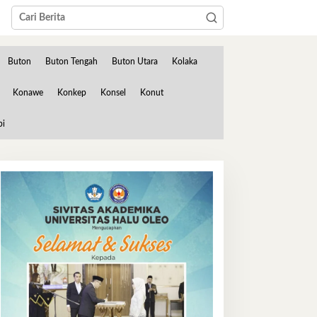
Buton
Buton Tengah
Buton Utara
Kolaka
Konawe
Konkep
Konsel
Konut
bi