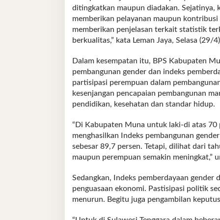
ditingkatkan maupun diadakan. Sejatinya,
memberikan pelayanan maupun kontribusi y
memberikan penjelasan terkait statistik te
berkualitas,” kata Leman Jaya, Selasa (29/4)
Dalam kesempatan itu, BPS Kabupaten Mun
pembangunan gender dan indeks pemberda
partisipasi perempuan dalam pembanguna
kesenjangan pencapaian pembangunan manu
pendidikan, kesehatan dan standar hidup.
“Di Kabupaten Muna untuk laki-di atas 70 
menghasilkan Indeks pembangunan gender
sebesar 89,7 persen. Tetapi, dilihat dari 
maupun perempuan semakin meningkat,” u
Sedangkan, Indeks pemberdayaan gender diu
penguasaan ekonomi. Pastisipasi politik s
menurun. Begitu juga pengambilan keputus
“Untuk di Sulawesi Tenggara dalam bebera