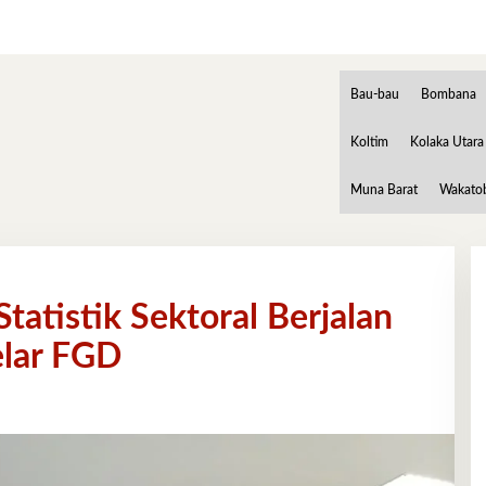
Bau-bau
Bombana
Koltim
Kolaka Utara
Muna Barat
Wakato
tatistik Sektoral Berjalan
elar FGD