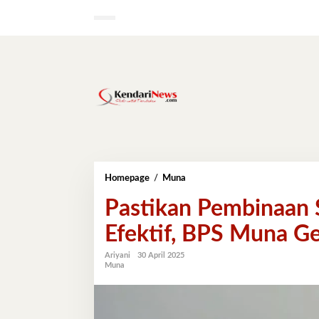
Lewati
ke
konten
Pastikan
Homepage
/
Muna
Pembinaan
Pastikan Pembinaan S
Statistik
Sektoral
Efektif, BPS Muna G
Berjalan
Efektif,
BPS
Ariyani
30 April 2025
Muna
Muna
Gelar
FGD