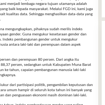
 kami menjadi lembaga negara tujuan utamanya adalah
ang baik kepada masyarakat. Melalui FGD ini, kami juga
rkait kualitas data. Sehingga menghasilkan data-data yang
.
a mengungkapkan, pihaknya sudah merilis indeks
yaan gender. Guna mengukur kesetaraan gender dan
n. Indeks pembangunan gender untuk mengukur
sia antara laki-laki dan perempuan dalam aspek
persen dan perempuan 80 persen. Dari angka itu
 88,37 persen, sedangkan untuk Kabupaten Muna Barat
tahun ke tahun, capaian pembangunan manusia laki-laki
ngkapnya.
kur dari partisipasi politik, pengambilan keputusan dan
ecara umum hampir di seluruh kota tahun ini banyak yang
an dan penguasaan ekonomi masih dominan laki-laki.
pa tahun, indeks pemberdayaan gender yang paling