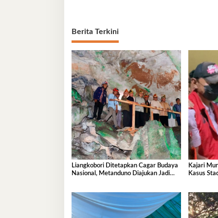
Berita Terkini
Liangkobori Ditetapkan Cagar Budaya
Kajari Mu
Nasional, Metanduno Diajukan Jadi
Kasus Sta
Warisan Dunia UNESCO
Capai Rp 1