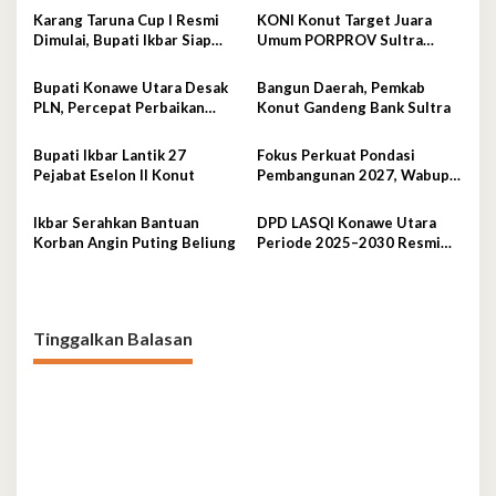
Karang Taruna Cup I Resmi
KONI Konut Target Juara
Dimulai, Bupati Ikbar Siap
Umum PORPROV Sultra
Bonus Rp50 Juta untuk Juara
2026,
Porprov
Bupati Konawe Utara Desak
Bangun Daerah, Pemkab
PLN, Percepat Perbaikan
Konut Gandeng Bank Sultra
Tegangan Listrik
Bupati Ikbar Lantik 27
Fokus Perkuat Pondasi
Pejabat Eselon II Konut
Pembangunan 2027, Wabup
Abuhaera Tekankan Prioritas
Anggaran
Ikbar Serahkan Bantuan
DPD LASQI Konawe Utara
Korban Angin Puting Beliung
Periode 2025–2030 Resmi
Dilantik
Tinggalkan Balasan