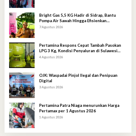
Bright Gas 5,5 KG Hadir di Sidrap, Bantu
Pompa Air Sawah Hingga Efisienkan
Penyaluran Elpiji 3 Kg
7 Agustus 2026
Pertamina Respons Cepat Tambah Pasokan
LPG 3 Kg, Kondisi Penyaluran di Sulawesi
Selatan Berlangsung Kondusif
4 Agustus 2026
OJK: Waspadai Pinjol Ilegal dan Penipuan
Digital
3 Agustus 2026
Pertamina Patra Niaga menurunkan Harga
Pertamax per 1 Agustus 2026
1 Agustus 2026