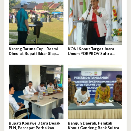
Karang Taruna Cup I Resmi
KONI Konut Target Juara
Dimulai, Bupati Ikbar Siap
Umum PORPROV Sultra
Bonus Rp50 Juta untuk Juara
2026,
Porprov
Bupati Konawe Utara Desak
Bangun Daerah, Pemkab
PLN, Percepat Perbaikan
Konut Gandeng Bank Sultra