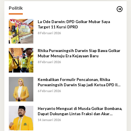
Politik
La Ode Darwin: DPD Golkar Mubar Saya
Target 11 Kursi DPRD
8 Februari 2026
Rhika Purwaningsih Darwin Siap Bawa Golkar
Mubar Menuju Era Kejayaan Baru
8 Februari 2026
Kembalikan Formulir Pencalonan, Rhika
Purwaningsih Darwin Siap jadi Ketua DPD II
Golkar Mubar
6 Februari 2026
Heryanto Menguat di Musda Golkar Bombana,
Dapat Dukungan Lintas Fraksi dan Akar
Rumput
14 Januari 2026