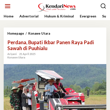
Lewati
ke
konten
Home
Advertorial
Hukum & Kriminal
Evergreen
Sult
Perdana,
Homepage
/
Konawe Utara
Bupati
Perdana, Bupati Ikbar Panen Raya Padi
Ikbar
Panen
Sawah di Puuhialu
Raya
Ariyani
21 April 2025
Padi
Konawe Utara
Sawah
di
Puuhialu