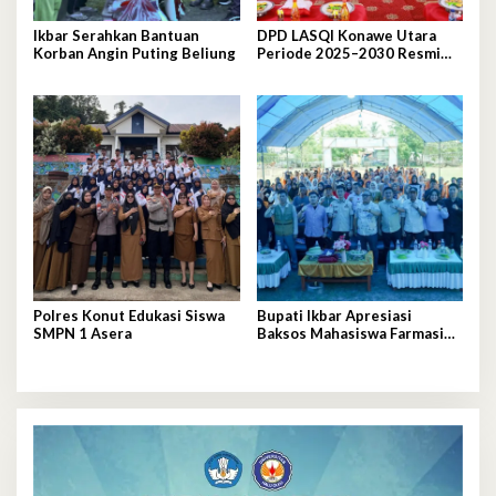
Ikbar Serahkan Bantuan
DPD LASQI Konawe Utara
Korban Angin Puting Beliung
Periode 2025–2030 Resmi
Dilantik
Polres Konut Edukasi Siswa
Bupati Ikbar Apresiasi
SMPN 1 Asera
Baksos Mahasiswa Farmasi
UHO, Sebut Wajah
Mahasiswa Sejati