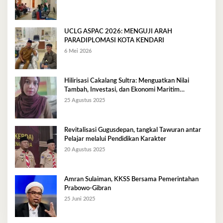
UCLG ASPAC 2026: MENGUJI ARAH
PARADIPLOMASI KOTA KENDARI
6 Mei 2026
Hilirisasi Cakalang Sultra: Menguatkan Nilai
Tambah, Investasi, dan Ekonomi Maritim
Berkelanjutan
25 Agustus 2025
Revitalisasi Gugusdepan, tangkal Tawuran antar
Pelajar melalui Pendidikan Karakter
20 Agustus 2025
Amran Sulaiman, KKSS Bersama Pemerintahan
Prabowo-Gibran
25 Juni 2025