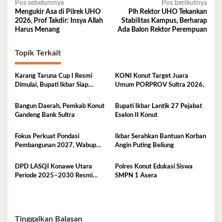
Navigasi
Pos sebelumnya
Pos berikutnya
Mengukir Asa di Pilrek UHO
Plh Rektor UHO Tekankan
pos
2026, Prof Takdir: Insya Allah
Stabilitas Kampus, Berharap
Harus Menang
Ada Balon Rektor Perempuan
Topik Terkait
Karang Taruna Cup I Resmi
KONI Konut Target Juara
Dimulai, Bupati Ikbar Siap
Umum PORPROV Sultra 2026,
Bonus Rp50 Juta untuk Juara
Porprov
Bangun Daerah, Pemkab Konut
Bupati Ikbar Lantik 27 Pejabat
Gandeng Bank Sultra
Eselon II Konut
Fokus Perkuat Pondasi
Ikbar Serahkan Bantuan Korban
Pembangunan 2027, Wabup
Angin Puting Beliung
Abuhaera Tekankan Prioritas
Anggaran
DPD LASQI Konawe Utara
Polres Konut Edukasi Siswa
Periode 2025–2030 Resmi
SMPN 1 Asera
Dilantik
Tinggalkan Balasan