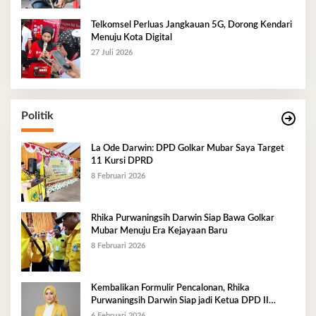
Telkomsel Perluas Jangkauan 5G, Dorong Kendari
Menuju Kota Digital
27 Juli 2026
Politik
La Ode Darwin: DPD Golkar Mubar Saya Target
11 Kursi DPRD
8 Februari 2026
Rhika Purwaningsih Darwin Siap Bawa Golkar
Mubar Menuju Era Kejayaan Baru
8 Februari 2026
Kembalikan Formulir Pencalonan, Rhika
Purwaningsih Darwin Siap jadi Ketua DPD II
Golkar Mubar
6 Februari 2026