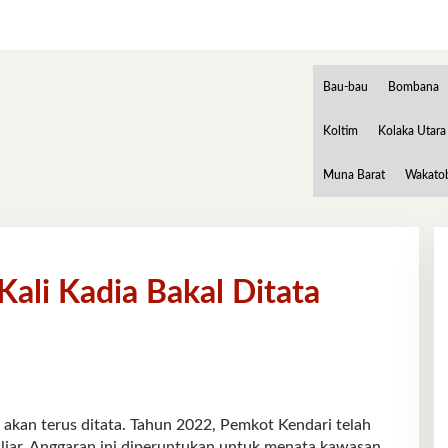
Bau-bau
Bombana
Koltim
Kolaka Utara
Muna Barat
Wakato
ali Kadia Bakal Ditata
n terus ditata. Tahun 2022, Pemkot Kendari telah
liar. Anggaran ini diperuntukan untuk menata kawasan