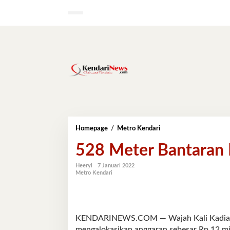
Lewati
ke
konten
528
Homepage
/
Metro Kendari
Meter
528 Meter Bantaran K
Bantaran
Kali
Kadia
Heeryl
7 Januari 2022
Metro Kendari
Bakal
Ditata
KENDARINEWS.COM — Wajah Kali Kadia aka
mengalokasikan anggaran sebesar Rp 12 mi