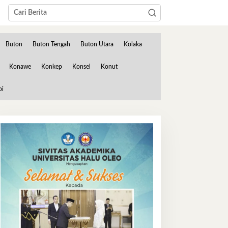
Buton
Buton Tengah
Buton Utara
Kolaka
Konawe
Konkep
Konsel
Konut
bi