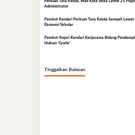
Perkuat Tata Kelola, Wali Kota Siska Lantik 25 Peja
Administrator
Pemkot Kendari Perkuat Tata Kelola Sampah Lewat
Ekonomi Sirkular
Pemkot-Kejari Kendari Kerjasama Bidang Pendamp
Hukum ‘Gratis’
Tinggalkan Balasan