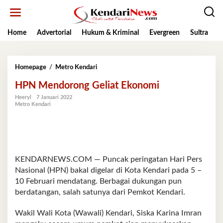
Lewati
ke
konten
Home
Advertorial
Hukum & Kriminal
Evergreen
Sultra
K
HPN
Homepage
/
Metro Kendari
Mendorong
HPN Mendorong Geliat Ekonomi
Geliat
Ekonomi
Heeryl
7 Januari 2022
Metro Kendari
KENDARNEWS.COM — Puncak peringatan Hari Pers
Nasional (HPN) bakal digelar di Kota Kendari pada 5 –
10 Februari mendatang. Berbagai dukungan pun
berdatangan, salah satunya dari Pemkot Kendari.
Wakil Wali Kota (Wawali) Kendari, Siska Karina Imran