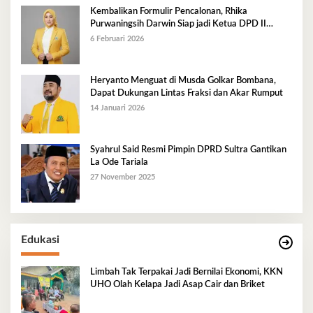
Kembalikan Formulir Pencalonan, Rhika
Purwaningsih Darwin Siap jadi Ketua DPD II
Golkar Mubar
6 Februari 2026
Heryanto Menguat di Musda Golkar Bombana,
Dapat Dukungan Lintas Fraksi dan Akar Rumput
14 Januari 2026
Syahrul Said Resmi Pimpin DPRD Sultra Gantikan
La Ode Tariala
27 November 2025
Edukasi
Limbah Tak Terpakai Jadi Bernilai Ekonomi, KKN
UHO Olah Kelapa Jadi Asap Cair dan Briket