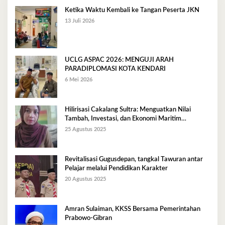
Ketika Waktu Kembali ke Tangan Peserta JKN
13 Juli 2026
UCLG ASPAC 2026: MENGUJI ARAH
PARADIPLOMASI KOTA KENDARI
6 Mei 2026
Hilirisasi Cakalang Sultra: Menguatkan Nilai
Tambah, Investasi, dan Ekonomi Maritim
Berkelanjutan
25 Agustus 2025
Revitalisasi Gugusdepan, tangkal Tawuran antar
Pelajar melalui Pendidikan Karakter
20 Agustus 2025
Amran Sulaiman, KKSS Bersama Pemerintahan
Prabowo-Gibran