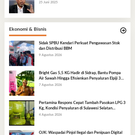
25 Juni 2025
Ekonomi & Bisnis
Sidak SPBU Kendari Perkuat Pengawasan Stok
dan Distribusi BBM
9 Agustus 2026
Bright Gas 5,5 KG Hadir di Sidrap, Bantu Pompa
Air Sawah Hingga Efisienkan Penyaluran Elpiji 3
Kg
7 Agustus 2026
Pertamina Respons Cepat Tambah Pasokan LPG 3
Kg, Kondisi Penyaluran di Sulawesi Selatan
Berlangsung Kondusif
4 Agustus 2026
OJK: Waspadai Pinjol Ilegal dan Penipuan Digital