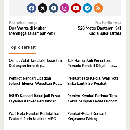
Navigasi
Pos sebelumnya
Pos berikutnya
Dua Warga di Mubar
528 Meter Bantaran Kali
pos
Meninggal Disambar Petir
Kadia Bakal Ditata
Topik Terkait
Ormas Adat Tamalaki Tegaskan
Tak Hanya Jadi Penonton,
Dukungan terhadap
Pemuda Kendari Diajak Ikut
Keberlanjutan Investasi IPIP
Tentukan Arah Pembangunan
Pemkot Kendari Libatkan
Perkuat Tata Kelola, Wali Kota
Seluruh Elemen Wujudkan Kota
Siska Lantik 25 Pejabat
Tangguh Iklim
Administrator
RSUD Kendari Bakal jadi Pusat
Pemkot Kendari Perkuat Tata
Layanan Kanker Berstandar
Kelola Sampah Lewat Ekonomi
Nasional
Sirkular
Wali Kota Kendari Perintahkan
Pemkot-Kejari Kendari
Evaluasi Rutin Kualitas MBG
Kerjasama Bidang
Pendampingan Hukum ‘Gratis’