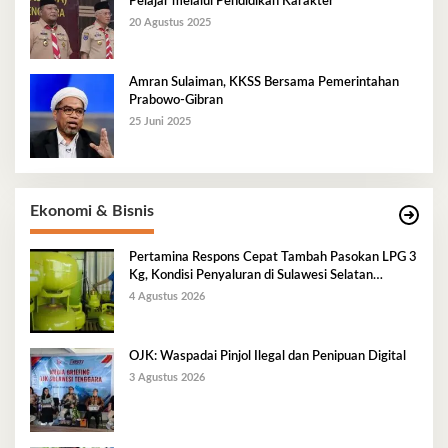
Pelajar melalui Pendidikan Karakter
20 Agustus 2025
Amran Sulaiman, KKSS Bersama Pemerintahan
Prabowo-Gibran
25 Juni 2025
Ekonomi & Bisnis
Pertamina Respons Cepat Tambah Pasokan LPG 3
Kg, Kondisi Penyaluran di Sulawesi Selatan
Berlangsung Kondusif
4 Agustus 2026
OJK: Waspadai Pinjol Ilegal dan Penipuan Digital
3 Agustus 2026