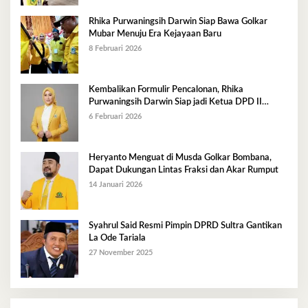
Rhika Purwaningsih Darwin Siap Bawa Golkar
Mubar Menuju Era Kejayaan Baru
8 Februari 2026
Kembalikan Formulir Pencalonan, Rhika
Purwaningsih Darwin Siap jadi Ketua DPD II
Golkar Mubar
6 Februari 2026
Heryanto Menguat di Musda Golkar Bombana,
Dapat Dukungan Lintas Fraksi dan Akar Rumput
14 Januari 2026
Syahrul Said Resmi Pimpin DPRD Sultra Gantikan
La Ode Tariala
27 November 2025