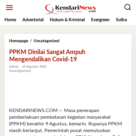
Lewati
ke
konten
Home
Advertorial
Hukum & Kriminal
Evergreen
Sultra
K
PPKM
Homepage
/
Uncategorized
Dinilai
PPKM Dinilai Sangat Ampuh
Sangat
Ampuh
Mengendalikan Covid-19
Mengendalikan
Admin
10 Agustus 2021
Covid-
Uncategorized
19
KENDARINEWS.COM — Masa penerapan
pemberlakuan pembatasan kegiatan masyarakat
(PPKM) berakhir 9 Agustus, kemarin. Rupanya PPKM
masih berlanjut. Pemerintah pusat memutuskan