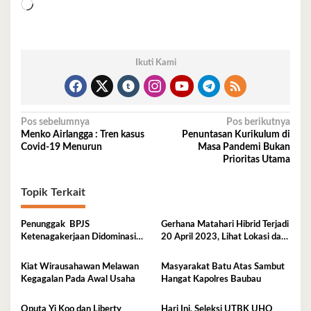
Memuat...
Ikuti Kami
Navigasi
Pos sebelumnya
Pos berikutnya
Menko Airlangga : Tren kasus
Penuntasan Kurikulum di
pos
Covid-19 Menurun
Masa Pandemi Bukan
Prioritas Utama
Topik Terkait
Penunggak BPJS
Gerhana Matahari Hibrid Terjadi
Ketenagakerjaan Didominasi
20 April 2023, Lihat Lokasi dan
Perusahaan Tambang
Waktunya di Sini
Kiat Wirausahawan Melawan
Masyarakat Batu Atas Sambut
Kegagalan Pada Awal Usaha
Hangat Kapolres Baubau
Oputa Yi Koo dan Liberty
Hari Ini, Seleksi UTBK UHO