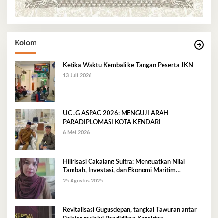
Kolom
Ketika Waktu Kembali ke Tangan Peserta JKN
13 Juli 2026
UCLG ASPAC 2026: MENGUJI ARAH
PARADIPLOMASI KOTA KENDARI
6 Mei 2026
Hilirisasi Cakalang Sultra: Menguatkan Nilai
Tambah, Investasi, dan Ekonomi Maritim
Berkelanjutan
25 Agustus 2025
Revitalisasi Gugusdepan, tangkal Tawuran antar