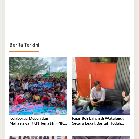
Berita Terkini
Kolaborasi Dosen dan
Fajar Beli Lahan di Watulundu
Mahasiswa KKN Tematik FPIK
Secara Legal, Bantah Tuduh
UHO Hadirkan Edukasi
Serobot Lahan
Lingkungan Pesisir bagi Anak-
anak di Kelurahan Lapulu