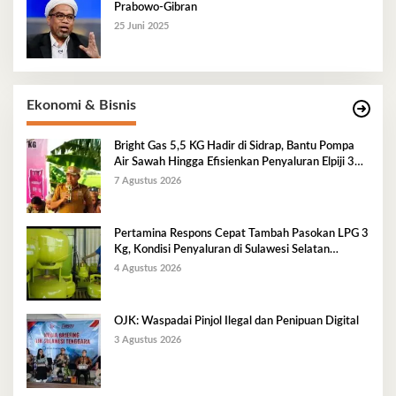
Prabowo-Gibran
25 Juni 2025
Ekonomi & Bisnis
Bright Gas 5,5 KG Hadir di Sidrap, Bantu Pompa
Air Sawah Hingga Efisienkan Penyaluran Elpiji 3
Kg
7 Agustus 2026
Pertamina Respons Cepat Tambah Pasokan LPG 3
Kg, Kondisi Penyaluran di Sulawesi Selatan
Berlangsung Kondusif
4 Agustus 2026
OJK: Waspadai Pinjol Ilegal dan Penipuan Digital
3 Agustus 2026