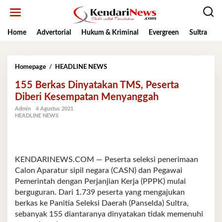
Lewati
ke
konten
Home
Advertorial
Hukum & Kriminal
Evergreen
Sultra
K
155
Homepage
/
HEADLINE NEWS
Berkas
155 Berkas Dinyatakan TMS, Peserta
Dinyatakan
TMS,
Diberi Kesempatan Menyanggah
Peserta
Admin
4 Agustus 2021
Diberi
HEADLINE NEWS
Kesempatan
Menyanggah
KENDARINEWS.COM — Peserta seleksi penerimaan
Calon Aparatur sipil negara (CASN) dan Pegawai
Pemerintah dengan Perjanjian Kerja (PPPK) mulai
berguguran. Dari 1.739 peserta yang mengajukan
berkas ke Panitia Seleksi Daerah (Panselda) Sultra,
sebanyak 155 diantaranya dinyatakan tidak memenuhi