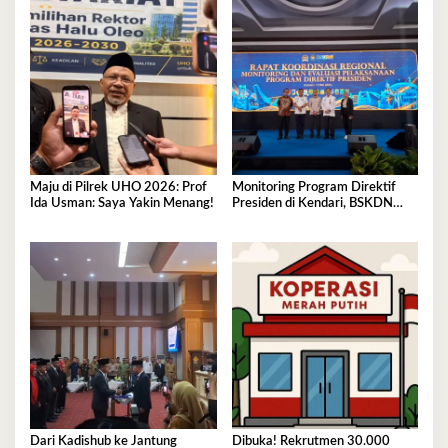
Maju di Pilrek UHO 2026: Prof
Monitoring Program Direktif
Ida Usman: Saya Yakin Menang!
Presiden di Kendari, BSKDN
Kemendagri Perkuat
Sinkronisasi Pusat dan Daerah
Dari Kadishub ke Jantung
Dibuka! Rekrutmen 30.000