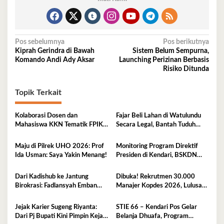
Navigasi
Pos sebelumnya
Pos berikutnya
Kiprah Gerindra di Bawah
Sistem Belum Sempurna,
pos
Komando Andi Ady Aksar
Launching Perizinan Berbasis
Risiko Ditunda
Topik Terkait
Kolaborasi Dosen dan
Fajar Beli Lahan di Watulundu
Mahasiswa KKN Tematik FPIK
Secara Legal, Bantah Tuduh
UHO Hadirkan Edukasi
Serobot Lahan
Lingkungan Pesisir bagi Anak-
Maju di Pilrek UHO 2026: Prof
Monitoring Program Direktif
anak di Kelurahan Lapulu
Ida Usman: Saya Yakin Menang!
Presiden di Kendari, BSKDN
Kemendagri Perkuat
Sinkronisasi Pusat dan Daerah
Dari Kadishub ke Jantung
Dibuka! Rekrutmen 30.000
Birokrasi: Fadlansyah Emban
Manajer Kopdes 2026, Lulusan
Peran Ganda di Pemprov Sultra
D3-S1 Wajib Tahu Ini
Jejak Karier Sugeng Riyanta:
STIE 66 – Kendari Pos Gelar
Dari Pj Bupati Kini Pimpin Kejati
Belanja Dhuafa, Program