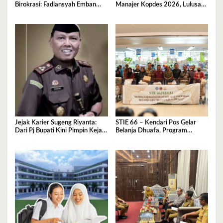
Birokrasi: Fadlansyah Emban
Manajer Kopdes 2026, Lulusan
Peran Ganda di Pemprov Sultra
D3-S1 Wajib Tahu Ini
Jejak Karier Sugeng Riyanta:
STIE 66 – Kendari Pos Gelar
Dari Pj Bupati Kini Pimpin Kejati
Belanja Dhuafa, Program
Sultra
Berbagi di Bulan Ramadan