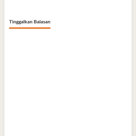
Sultra
Berbagi di Bulan Ramadan
Tinggalkan Balasan