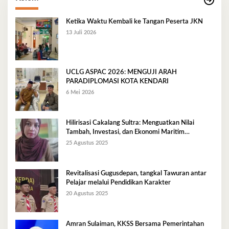
Ketika Waktu Kembali ke Tangan Peserta JKN
13 Juli 2026
UCLG ASPAC 2026: MENGUJI ARAH
PARADIPLOMASI KOTA KENDARI
6 Mei 2026
Hilirisasi Cakalang Sultra: Menguatkan Nilai
Tambah, Investasi, dan Ekonomi Maritim
Berkelanjutan
25 Agustus 2025
Revitalisasi Gugusdepan, tangkal Tawuran antar
Pelajar melalui Pendidikan Karakter
20 Agustus 2025
Amran Sulaiman, KKSS Bersama Pemerintahan