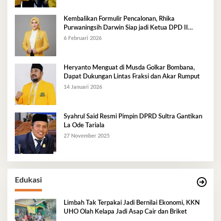
Kembalikan Formulir Pencalonan, Rhika
Purwaningsih Darwin Siap jadi Ketua DPD II
Golkar Mubar
6 Februari 2026
Heryanto Menguat di Musda Golkar Bombana,
Dapat Dukungan Lintas Fraksi dan Akar Rumput
14 Januari 2026
Syahrul Said Resmi Pimpin DPRD Sultra Gantikan
La Ode Tariala
27 November 2025
Edukasi
Limbah Tak Terpakai Jadi Bernilai Ekonomi, KKN
UHO Olah Kelapa Jadi Asap Cair dan Briket