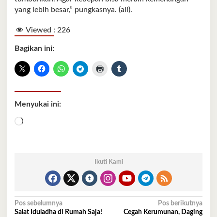
yang lebih besar,” pungkasnya. (ali).
Viewed :
226
Bagikan ini:
Menyukai ini:
Memuat...
Ikuti Kami
Navigasi
Pos sebelumnya
Pos berikutnya
Salat Iduladha di Rumah Saja!
Cegah Kerumunan, Daging