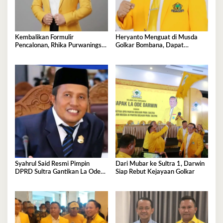
Kembalikan Formulir
Heryanto Menguat di Musda
Pencalonan, Rhika Purwaningsih
Golkar Bombana, Dapat
Darwin Siap jadi Ketua DPD II
Dukungan Lintas Fraksi dan
Golkar Mubar
Akar Rumput
Syahrul Said Resmi Pimpin
Dari Mubar ke Sultra 1, Darwin
DPRD Sultra Gantikan La Ode
Siap Rebut Kejayaan Golkar
Tariala