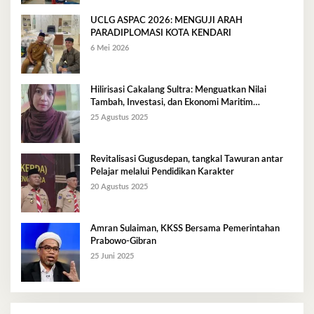
UCLG ASPAC 2026: MENGUJI ARAH
PARADIPLOMASI KOTA KENDARI
6 Mei 2026
Hilirisasi Cakalang Sultra: Menguatkan Nilai
Tambah, Investasi, dan Ekonomi Maritim
Berkelanjutan
25 Agustus 2025
Revitalisasi Gugusdepan, tangkal Tawuran antar
Pelajar melalui Pendidikan Karakter
20 Agustus 2025
Amran Sulaiman, KKSS Bersama Pemerintahan
Prabowo-Gibran
25 Juni 2025