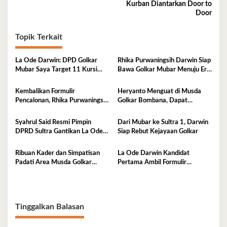
pos
Kurban Diantarkan Door to
Door
Topik Terkait
La Ode Darwin: DPD Golkar
Rhika Purwaningsih Darwin Siap
Mubar Saya Target 11 Kursi
Bawa Golkar Mubar Menuju Era
DPRD
Kejayaan Baru
Kembalikan Formulir
Heryanto Menguat di Musda
Pencalonan, Rhika Purwaningsih
Golkar Bombana, Dapat
Darwin Siap jadi Ketua DPD II
Dukungan Lintas Fraksi dan
Golkar Mubar
Akar Rumput
Syahrul Said Resmi Pimpin
Dari Mubar ke Sultra 1, Darwin
DPRD Sultra Gantikan La Ode
Siap Rebut Kejayaan Golkar
Tariala
Ribuan Kader dan Simpatisan
La Ode Darwin Kandidat
Padati Area Musda Golkar
Pertama Ambil Formulir
Sultra
Pendaftaran
Tinggalkan Balasan