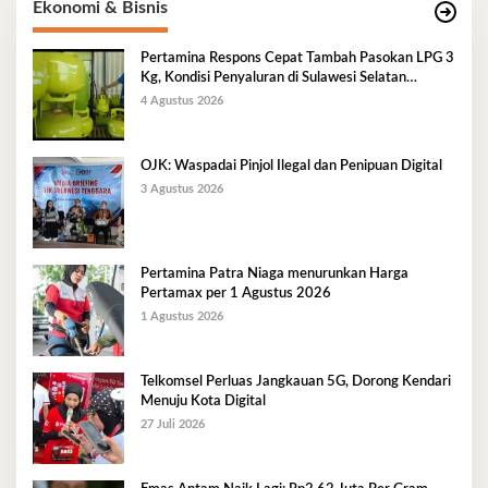
Ekonomi & Bisnis
Pertamina Respons Cepat Tambah Pasokan LPG 3
Kg, Kondisi Penyaluran di Sulawesi Selatan
Berlangsung Kondusif
4 Agustus 2026
OJK: Waspadai Pinjol Ilegal dan Penipuan Digital
3 Agustus 2026
Pertamina Patra Niaga menurunkan Harga
Pertamax per 1 Agustus 2026
1 Agustus 2026
Telkomsel Perluas Jangkauan 5G, Dorong Kendari
Menuju Kota Digital
27 Juli 2026