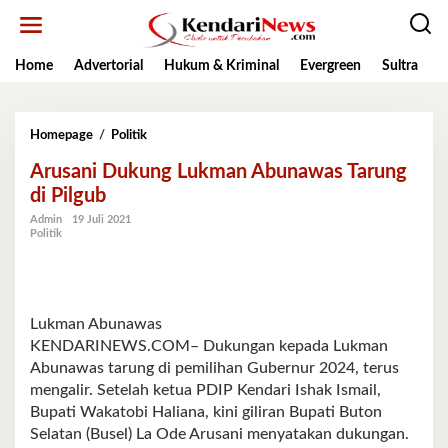
Lewati
ke
konten
Home
Advertorial
Hukum & Kriminal
Evergreen
Sultra
K
Arusani
Homepage
/
Politik
Dukung
Arusani Dukung Lukman Abunawas Tarung
Lukman
Abunawas
di Pilgub
Tarung
Admin
19 Juli 2021
di
Politik
Pilgub
Lukman Abunawas
KENDARINEWS.COM– Dukungan kepada Lukman
Abunawas tarung di pemilihan Gubernur 2024, terus
mengalir. Setelah ketua PDIP Kendari Ishak Ismail,
Bupati Wakatobi Haliana, kini giliran Bupati Buton
Selatan (Busel) La Ode Arusani menyatakan dukungan.