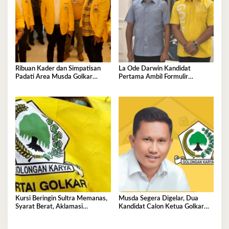
Ribuan Kader dan Simpatisan
La Ode Darwin Kandidat
Padati Area Musda Golkar
Pertama Ambil Formulir
Sultra
Pendaftaran
Kursi Beringin Sultra Memanas,
Musda Segera Digelar, Dua
Syarat Berat, Aklamasi
Kandidat Calon Ketua Golkar
Mengintai Perebutan Pucuk
Sultra Berebut Restu Bahlil
Golkar