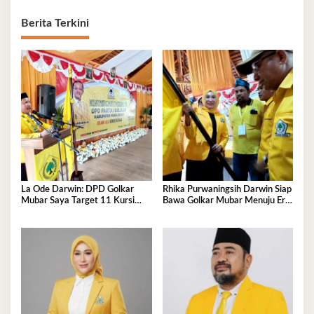
Berita Terkini
La Ode Darwin: DPD Golkar
Rhika Purwaningsih Darwin Siap
Mubar Saya Target 11 Kursi
Bawa Golkar Mubar Menuju Era
DPRD
Kejayaan Baru