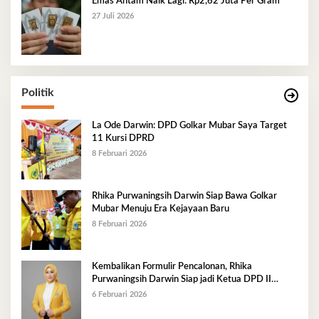
Emas Antam Naik Lagi: Rp2,62 Juta Per Gram
27 Juli 2026
Politik
La Ode Darwin: DPD Golkar Mubar Saya Target
11 Kursi DPRD
8 Februari 2026
Rhika Purwaningsih Darwin Siap Bawa Golkar
Mubar Menuju Era Kejayaan Baru
8 Februari 2026
Kembalikan Formulir Pencalonan, Rhika
Purwaningsih Darwin Siap jadi Ketua DPD II
Golkar Mubar
6 Februari 2026