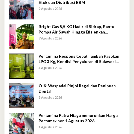
Stok dan Distribusi BBM
9 Agustus 2026
Bright Gas 5,5 KG Hadir di Sidrap, Bantu
Pompa Air Sawah Hingga Efisienkan
Penyaluran Elpiji 3 Kg
7 Agustus 2026
Pertamina Respons Cepat Tambah Pasokan
LPG 3 Kg, Kondisi Penyaluran di Sulawesi
Selatan Berlangsung Kondusif
4 Agustus 2026
OJK: Waspadai Pinjol Ilegal dan Penipuan
Digital
3 Agustus 2026
Pertamina Patra Niaga menurunkan Harga
Pertamax per 1 Agustus 2026
1 Agustus 2026