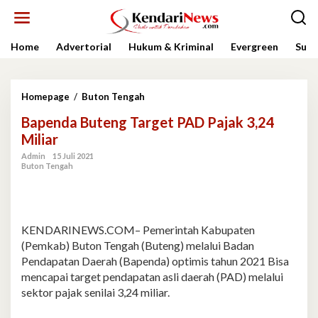
Lewati
ke
konten
Home
Advertorial
Hukum & Kriminal
Evergreen
Sult
Bapenda
Homepage
/
Buton Tengah
Buteng
Bapenda Buteng Target PAD Pajak 3,24
Target
PAD
Miliar
Pajak
Admin
15 Juli 2021
3,24
Buton Tengah
Miliar
KENDARINEWS.COM– Pemerintah Kabupaten
(Pemkab) Buton Tengah (Buteng) melalui Badan
Pendapatan Daerah (Bapenda) optimis tahun 2021 Bisa
mencapai target pendapatan asli daerah (PAD) melalui
sektor pajak senilai 3,24 miliar.