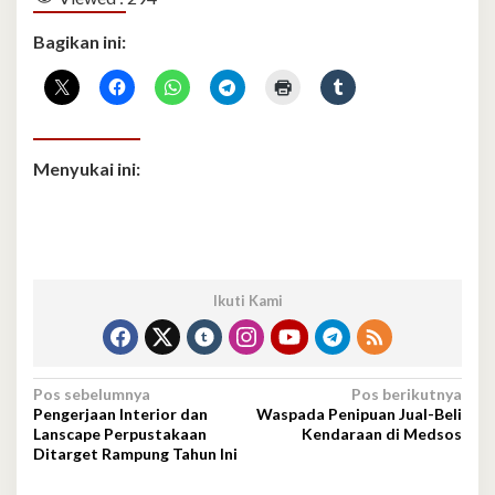
Bagikan ini:
Menyukai ini:
Ikuti Kami
Navigasi
Pos sebelumnya
Pos berikutnya
Pengerjaan Interior dan
Waspada Penipuan Jual-Beli
pos
Lanscape Perpustakaan
Kendaraan di Medsos
Ditarget Rampung Tahun Ini