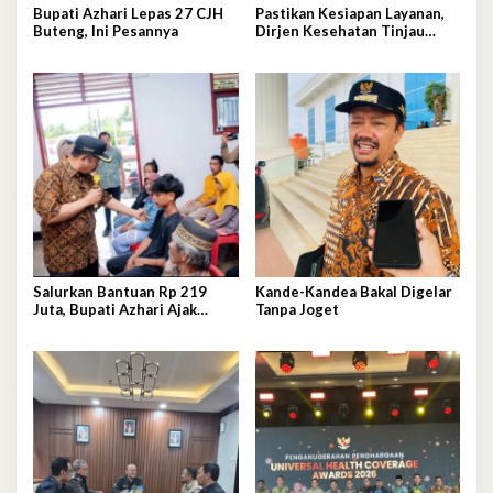
Bupati Azhari Lepas 27 CJH
Pastikan Kesiapan Layanan,
Buteng, Ini Pesannya
Dirjen Kesehatan Tinjau
RSUD Buton Tengah
Salurkan Bantuan Rp 219
Kande-Kandea Bakal Digelar
Juta, Bupati Azhari Ajak
Tanpa Joget
Warga Manfaatkan Sekolah
Rakyat