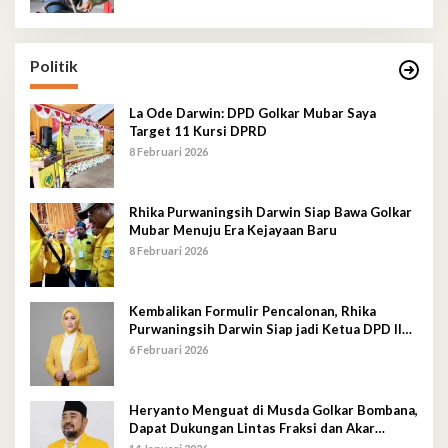
Politik
La Ode Darwin: DPD Golkar Mubar Saya
Target 11 Kursi DPRD
8 Februari 2026
Rhika Purwaningsih Darwin Siap Bawa Golkar
Mubar Menuju Era Kejayaan Baru
8 Februari 2026
Kembalikan Formulir Pencalonan, Rhika
Purwaningsih Darwin Siap jadi Ketua DPD II
Golkar Mubar
6 Februari 2026
Heryanto Menguat di Musda Golkar Bombana,
Dapat Dukungan Lintas Fraksi dan Akar
Rumput