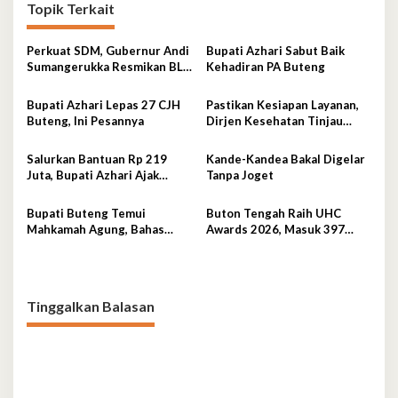
Topik Terkait
Perkuat SDM, Gubernur Andi
Bupati Azhari Sabut Baik
Sumangerukka Resmikan BLK
Kehadiran PA Buteng
Buteng
Bupati Azhari Lepas 27 CJH
Pastikan Kesiapan Layanan,
Buteng, Ini Pesannya
Dirjen Kesehatan Tinjau
RSUD Buton Tengah
Salurkan Bantuan Rp 219
Kande-Kandea Bakal Digelar
Juta, Bupati Azhari Ajak
Tanpa Joget
Warga Manfaatkan Sekolah
Rakyat
Bupati Buteng Temui
Buton Tengah Raih UHC
Mahkamah Agung, Bahas
Awards 2026, Masuk 397
Pengadilan Agama
Daerah Terbaik Nasional
Tinggalkan Balasan