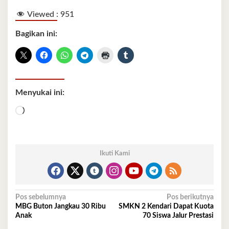
Viewed :
951
Bagikan ini:
Menyukai ini:
Memuat...
Ikuti Kami
Navigasi
Pos sebelumnya
Pos berikutnya
MBG Buton Jangkau 30 Ribu
SMKN 2 Kendari Dapat Kuota
pos
Anak
70 Siswa Jalur Prestasi