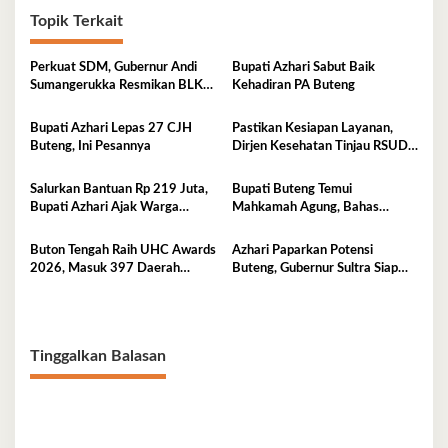
Topik Terkait
Perkuat SDM, Gubernur Andi
Bupati Azhari Sabut Baik
Sumangerukka Resmikan BLK
Kehadiran PA Buteng
Buteng
Bupati Azhari Lepas 27 CJH
Pastikan Kesiapan Layanan,
Buteng, Ini Pesannya
Dirjen Kesehatan Tinjau RSUD
Buton Tengah
Salurkan Bantuan Rp 219 Juta,
Bupati Buteng Temui
Bupati Azhari Ajak Warga
Mahkamah Agung, Bahas
Manfaatkan Sekolah Rakyat
Pengadilan Agama
Buton Tengah Raih UHC Awards
Azhari Paparkan Potensi
2026, Masuk 397 Daerah
Buteng, Gubernur Sultra Siap
Terbaik Nasional
Tinjau Langsung
Tinggalkan Balasan