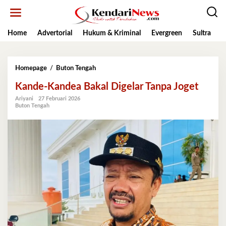
Lewati
ke
konten
Home
Advertorial
Hukum & Kriminal
Evergreen
Sultra
K
Kande-
Homepage
/
Buton Tengah
Kandea
Kande-Kandea Bakal Digelar Tanpa Joget
Bakal
Digelar
Ariyani
27 Februari 2026
Tanpa
Buton Tengah
Joget