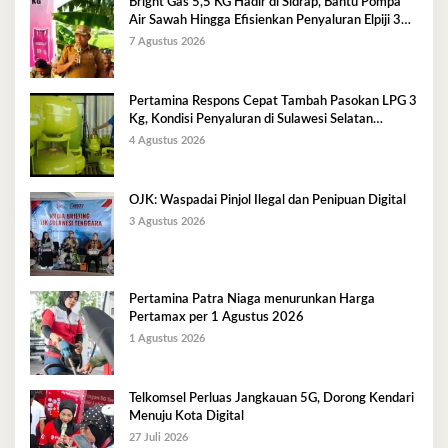
Bright Gas 5,5 KG Hadir di Sidrap, Bantu Pompa
Air Sawah Hingga Efisienkan Penyaluran Elpiji 3
Kg
7 Agustus 2026
Pertamina Respons Cepat Tambah Pasokan LPG 3
Kg, Kondisi Penyaluran di Sulawesi Selatan
Berlangsung Kondusif
4 Agustus 2026
OJK: Waspadai Pinjol Ilegal dan Penipuan Digital
3 Agustus 2026
Pertamina Patra Niaga menurunkan Harga
Pertamax per 1 Agustus 2026
1 Agustus 2026
Telkomsel Perluas Jangkauan 5G, Dorong Kendari
Menuju Kota Digital
27 Juli 2026