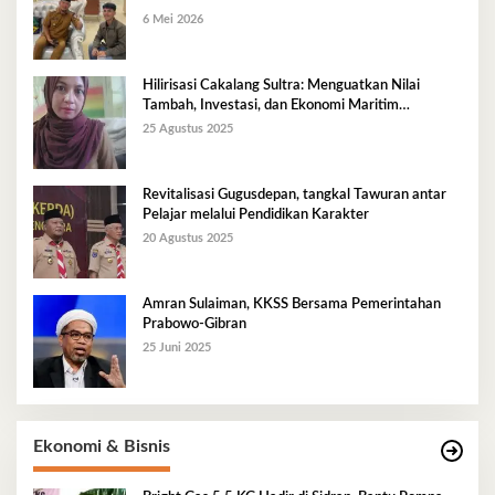
6 Mei 2026
Hilirisasi Cakalang Sultra: Menguatkan Nilai
Tambah, Investasi, dan Ekonomi Maritim
Berkelanjutan
25 Agustus 2025
Revitalisasi Gugusdepan, tangkal Tawuran antar
Pelajar melalui Pendidikan Karakter
20 Agustus 2025
Amran Sulaiman, KKSS Bersama Pemerintahan
Prabowo-Gibran
25 Juni 2025
Ekonomi & Bisnis