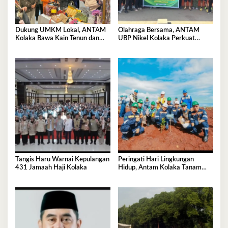
Dukung UMKM Lokal, ANTAM
Olahraga Bersama, ANTAM
Kolaka Bawa Kain Tenun dan
UBP Nikel Kolaka Perkuat
Kerajinan Rajut ke Pameran
Sinergi dengan TNI dan Polri
Dekranas Makassar
Tangis Haru Warnai Kepulangan
Peringati Hari Lingkungan
431 Jamaah Haji Kolaka
Hidup, Antam Kolaka Tanam
Ribuan Pohon Perkuat Program
Reklamasi