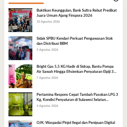
Buktikan Keunggulan, Bank Sultra Rebut Predikat
Juara Umum Ajang Finspora 2026
10 Agustus 2026
Sidak SPBU Kendari Perkuat Pengawasan Stok
dan Distribusi BBM
9 Agustus 2026
Bright Gas 5,5 KG Hadir di Sidrap, Bantu Pompa
Air Sawah Hingga Efisienkan Penyaluran Elpiji 3
Kg
7 Agustus 2026
Pertamina Respons Cepat Tambah Pasokan LPG 3
Kg, Kondisi Penyaluran di Sulawesi Selatan
Berlangsung Kondusif
4 Agustus 2026
OJK: Waspadai Pinjol Ilegal dan Penipuan Digital