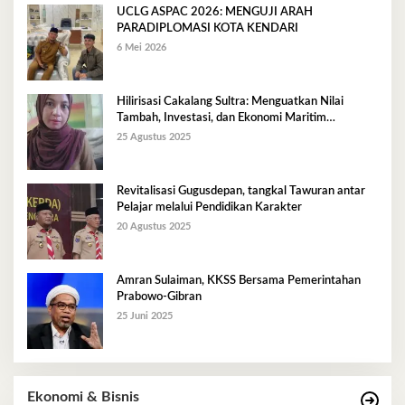
UCLG ASPAC 2026: MENGUJI ARAH
PARADIPLOMASI KOTA KENDARI
6 Mei 2026
Hilirisasi Cakalang Sultra: Menguatkan Nilai
Tambah, Investasi, dan Ekonomi Maritim
Berkelanjutan
25 Agustus 2025
Revitalisasi Gugusdepan, tangkal Tawuran antar
Pelajar melalui Pendidikan Karakter
20 Agustus 2025
Amran Sulaiman, KKSS Bersama Pemerintahan
Prabowo-Gibran
25 Juni 2025
Ekonomi & Bisnis