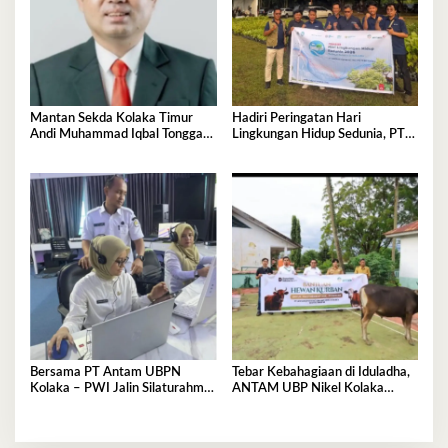
Mantan Sekda Kolaka Timur
Hadiri Peringatan Hari
Andi Muhammad Iqbal Tonggasa
Lingkungan Hidup Sedunia, PT
Meninggal Dunia
Antam UBP Nikel Kolaka
Tegaskan Komitmen Jaga Bumi
Tetap Asri
Bersama PT Antam UBPN
Tebar Kebahagiaan di Iduladha,
Kolaka – PWI Jalin Silaturahmi
ANTAM UBP Nikel Kolaka
dan Bahas Program Strategis
Salurkan 12 Ekor Sapi Kurban