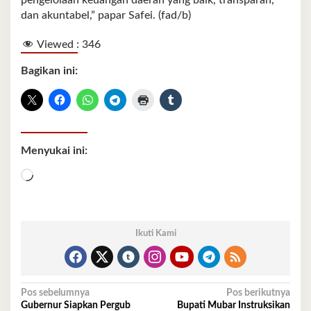
pengelolaan keuangan daerah yang baik, transparan,
dan akuntabel,” papar Safei. (fad/b)
Viewed :
346
Bagikan ini:
Menyukai ini:
Memuat...
Ikuti Kami
Navigasi
Pos sebelumnya
Pos berikutnya
Gubernur Siapkan Pergub
Bupati Mubar Instruksikan