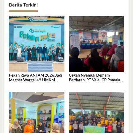
Berita Terkini
Pekan Raya ANTAM 2026 Jadi
Cegah Nyamuk Demam
Magnet Warga, 49 UMKM
Berdarah, PT Vale IGP Pomalaa
Promosikan Produk Unggulan di
Gencarkan Edukasi PHBS di
Pomalaa
Desa Tambea