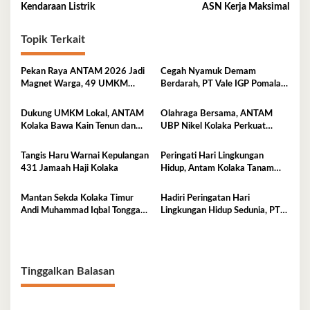
pos
Kendaraan Listrik
ASN Kerja Maksimal
Topik Terkait
Pekan Raya ANTAM 2026 Jadi
Cegah Nyamuk Demam
Magnet Warga, 49 UMKM
Berdarah, PT Vale IGP Pomalaa
Promosikan Produk Unggulan di
Gencarkan Edukasi PHBS di
Pomalaa
Desa Tambea
Dukung UMKM Lokal, ANTAM
Olahraga Bersama, ANTAM
Kolaka Bawa Kain Tenun dan
UBP Nikel Kolaka Perkuat
Kerajinan Rajut ke Pameran
Sinergi dengan TNI dan Polri
Dekranas Makassar
Tangis Haru Warnai Kepulangan
Peringati Hari Lingkungan
431 Jamaah Haji Kolaka
Hidup, Antam Kolaka Tanam
Ribuan Pohon Perkuat Program
Reklamasi
Mantan Sekda Kolaka Timur
Hadiri Peringatan Hari
Andi Muhammad Iqbal Tonggasa
Lingkungan Hidup Sedunia, PT
Meninggal Dunia
Antam UBP Nikel Kolaka
Tegaskan Komitmen Jaga Bumi
Tetap Asri
Tinggalkan Balasan