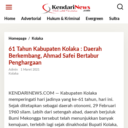
Lewati
ke
konten
Home
Advertorial
Hukum & Kriminal
Evergreen
Sultra
K
61
Homepage
/
Kolaka
Tahun
61 Tahun Kabupaten Kolaka : Daerah
Kabupaten
Kolaka
Berkembang, Ahmad Safei Bertabur
:
Penghargaan
Daerah
Berkembang,
Admin
1 Maret 2021
Kolaka
Ahmad
Safei
Bertabur
Penghargaan
KENDARINEWS.COM — Kabupaten Kolaka
memperingati hari jadinya yang ke-61 tahun, hari ini.
Sejak ditetapkan sebagai daerah otonomi, 29 Februari
1960 silam. Lebih dari setengah abad, daerah berjuluk
Bumi Mekongga tersebut telah menunjukkan banyak
kemajuan, terlebih lagi sejak dinakhodai Bupati Kolaka,