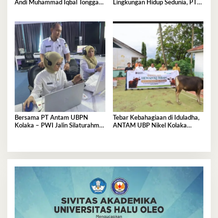
Andi Muhammad Iqbal Tonggasa
Lingkungan Hidup Sedunia, PT
Meninggal Dunia
Antam UBP Nikel Kolaka
Tegaskan Komitmen Jaga Bumi
Tetap Asri
Bersama PT Antam UBPN
Tebar Kebahagiaan di Iduladha,
Kolaka – PWI Jalin Silaturahmi
ANTAM UBP Nikel Kolaka
dan Bahas Program Strategis
Salurkan 12 Ekor Sapi Kurban