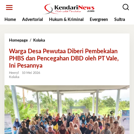
Lewati
ke
konten
Home
Advertorial
Hukum & Kriminal
Evergreen
Sultra
K
Warga
Homepage
/
Kolaka
Desa
Warga Desa Pewutaa Diberi Pembekalan
Pewutaa
Diberi
PHBS dan Pencegahan DBD oleh PT Vale,
Pembekalan
Ini Pesannya
PHBS
dan
Heeryl
10 Mei 2026
Kolaka
Pencegahan
DBD
oleh
PT
Vale,
Ini
Pesannya