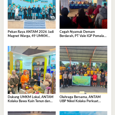
Pekan Raya ANTAM 2026 Jadi
Cegah Nyamuk Demam
Magnet Warga, 49 UMKM
Berdarah, PT Vale IGP Pomalaa
Promosikan Produk Unggulan di
Gencarkan Edukasi PHBS di
Pomalaa
Desa Tambea
Dukung UMKM Lokal, ANTAM
Olahraga Bersama, ANTAM
Kolaka Bawa Kain Tenun dan
UBP Nikel Kolaka Perkuat
Kerajinan Rajut ke Pameran
Sinergi dengan TNI dan Polri
Dekranas Makassar