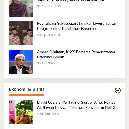
Tambah, Investasi, dan Ekonomi Maritim
Berkelanjutan
25 Agustus 2025
Revitalisasi Gugusdepan, tangkal Tawuran antar
Pelajar melalui Pendidikan Karakter
20 Agustus 2025
Amran Sulaiman, KKSS Bersama Pemerintahan
Prabowo-Gibran
25 Juni 2025
Ekonomi & Bisnis
Bright Gas 5,5 KG Hadir di Sidrap, Bantu Pompa
Air Sawah Hingga Efisienkan Penyaluran Elpiji 3
Kg
7 Agustus 2026