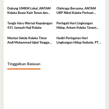
Promosikan Produk Unggulan di
Gencarkan Edukasi PHBS di
Pomalaa
Desa Tambea
Dukung UMKM Lokal, ANTAM
Olahraga Bersama, ANTAM
Kolaka Bawa Kain Tenun dan
UBP Nikel Kolaka Perkuat
Kerajinan Rajut ke Pameran
Sinergi dengan TNI dan Polri
Dekranas Makassar
Tangis Haru Warnai Kepulangan
Peringati Hari Lingkungan
431 Jamaah Haji Kolaka
Hidup, Antam Kolaka Tanam
Ribuan Pohon Perkuat Program
Reklamasi
Mantan Sekda Kolaka Timur
Hadiri Peringatan Hari
Andi Muhammad Iqbal Tonggasa
Lingkungan Hidup Sedunia, PT
Meninggal Dunia
Antam UBP Nikel Kolaka
Tegaskan Komitmen Jaga Bumi
Tetap Asri
Tinggalkan Balasan