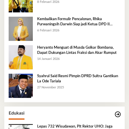
8 Februari 2026
Kembalikan Formulir Pencalonan, Rhika
Purwaningsih Darwin Siap jadi Ketua DPD II
Golkar Mubar
6 Februari 2026
Heryanto Menguat di Musda Golkar Bombana,
Dapat Dukungan Lintas Fraksi dan Akar Rumput
14 Januari 2026
Syahrul Said Resmi Pimpin DPRD Sultra Gantikan
La Ode Tariala
27 November 2025
Edukasi
Lepas 732 Wisudawan, Plt Rektor UHO: Jaga