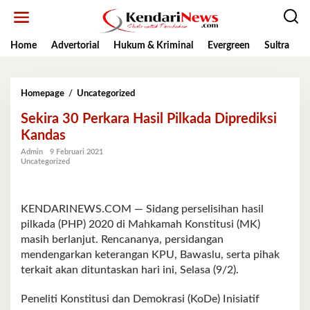
Lewati
ke
konten
Home
Advertorial
Hukum & Kriminal
Evergreen
Sultra
K
Sekira
Homepage
/
Uncategorized
30
Sekira 30 Perkara Hasil Pilkada Diprediksi
Perkara
Hasil
Kandas
Pilkada
Admin
9 Februari 2021
Diprediksi
Uncategorized
Kandas
KENDARINEWS.COM — Sidang perselisihan hasil
pilkada (PHP) 2020 di Mahkamah Konstitusi (MK)
masih berlanjut. Rencananya, persidangan
mendengarkan keterangan KPU, Bawaslu, serta pihak
terkait akan dituntaskan hari ini, Selasa (9/2).
Peneliti Konstitusi dan Demokrasi (KoDe) Inisiatif