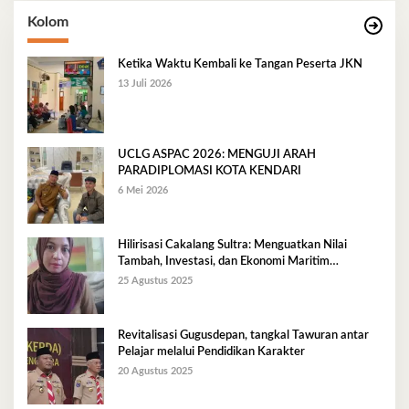
Kolom
Ketika Waktu Kembali ke Tangan Peserta JKN
13 Juli 2026
UCLG ASPAC 2026: MENGUJI ARAH
PARADIPLOMASI KOTA KENDARI
6 Mei 2026
Hilirisasi Cakalang Sultra: Menguatkan Nilai
Tambah, Investasi, dan Ekonomi Maritim
Berkelanjutan
25 Agustus 2025
Revitalisasi Gugusdepan, tangkal Tawuran antar
Pelajar melalui Pendidikan Karakter
20 Agustus 2025