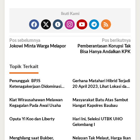
Ikuti Kami
Navigasi
Pos sebelumnya
Pos berikutnya
Jokowi Minta Warga Melapor
Pemberantasan Korupsi Tak
pos
Bisa Hanya Andalkan KPK
Topik Terkait
Penunggak BPJS
Gerhana Matahari Hibrid Terjadi
Ketenagakerjaan Didominasi
20 April 2023, Lihat Lokasi dan
Perusahaan Tambang
Waktunya di Sini
Kiat Wirausahawan Melawan
Masyarakat Batu Atas Sambut
Kegagalan Pada Awal Usaha
Hangat Kapolres Baubau
Oputa Yi Koo dan Liberty
Hari Ini, Seleksi UTBK UHO
Gelombang I
Menghilang saat Bukber,
Nelayan Tak Melaut, Harga Ikan