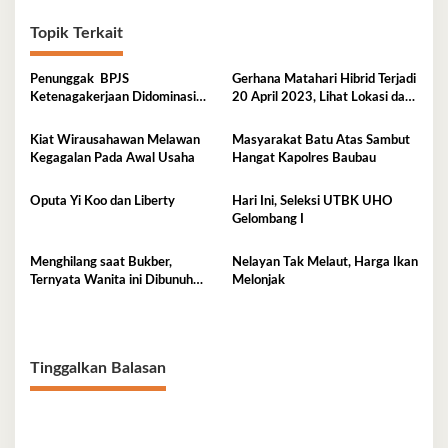
Topik Terkait
Penunggak BPJS
Gerhana Matahari Hibrid Terjadi
Ketenagakerjaan Didominasi
20 April 2023, Lihat Lokasi dan
Perusahaan Tambang
Waktunya di Sini
Kiat Wirausahawan Melawan
Masyarakat Batu Atas Sambut
Kegagalan Pada Awal Usaha
Hangat Kapolres Baubau
Oputa Yi Koo dan Liberty
Hari Ini, Seleksi UTBK UHO
Gelombang I
Menghilang saat Bukber,
Nelayan Tak Melaut, Harga Ikan
Ternyata Wanita ini Dibunuh
Melonjak
Istri Selingkuhannya
Tinggalkan Balasan