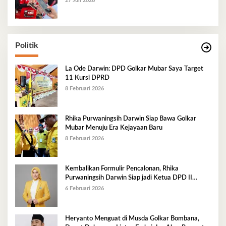
27 Juli 2026
Politik
La Ode Darwin: DPD Golkar Mubar Saya Target
11 Kursi DPRD
8 Februari 2026
Rhika Purwaningsih Darwin Siap Bawa Golkar
Mubar Menuju Era Kejayaan Baru
8 Februari 2026
Kembalikan Formulir Pencalonan, Rhika
Purwaningsih Darwin Siap jadi Ketua DPD II
Golkar Mubar
6 Februari 2026
Heryanto Menguat di Musda Golkar Bombana,