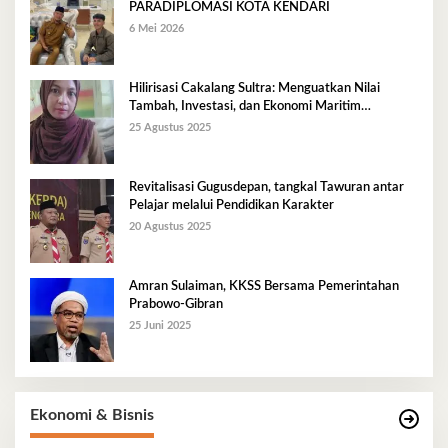
PARADIPLOMASI KOTA KENDARI
6 Mei 2026
Hilirisasi Cakalang Sultra: Menguatkan Nilai
Tambah, Investasi, dan Ekonomi Maritim
Berkelanjutan
25 Agustus 2025
Revitalisasi Gugusdepan, tangkal Tawuran antar
Pelajar melalui Pendidikan Karakter
20 Agustus 2025
Amran Sulaiman, KKSS Bersama Pemerintahan
Prabowo-Gibran
25 Juni 2025
Ekonomi & Bisnis