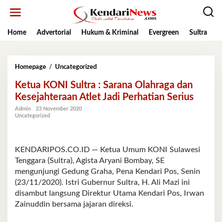
Lewati
ke
konten
Home
Advertorial
Hukum & Kriminal
Evergreen
Sultra
K
Ketua
Homepage
/
Uncategorized
KONI
Ketua KONI Sultra : Sarana Olahraga dan
Sultra
:
Kesejahteraan Atlet Jadi Perhatian Serius
Sarana
Admin
23 November 2020
Olahraga
Uncategorized
dan
Kesejahteraan
Atlet
Jadi
KENDARIPOS.CO.ID — Ketua Umum KONI Sulawesi
Perhatian
Tenggara (Sultra), Agista Aryani Bombay, SE
Serius
mengunjungi Gedung Graha, Pena Kendari Pos, Senin
(23/11/2020). Istri Gubernur Sultra, H. Ali Mazi ini
disambut langsung Direktur Utama Kendari Pos, Irwan
Zainuddin bersama jajaran direksi.