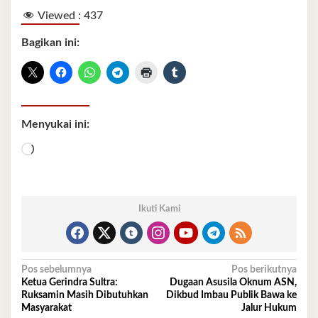
Viewed :
437
Bagikan ini:
Menyukai ini:
Memuat...
Ikuti Kami
Navigasi
Pos sebelumnya
Pos berikutnya
Ketua Gerindra Sultra:
Dugaan Asusila Oknum ASN,
pos
Ruksamin Masih Dibutuhkan
Dikbud Imbau Publik Bawa ke
Masyarakat
Jalur Hukum